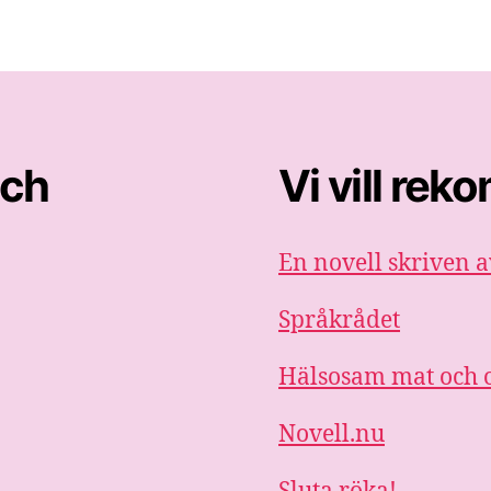
och
Vi vill re
En novell skriven a
Språkrådet
Hälsosam mat och o
Novell.nu