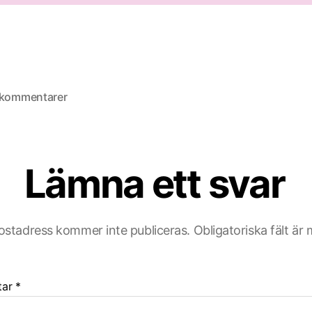
till
 kommentarer
Spegeln
Lämna ett svar
ostadress kommer inte publiceras.
Obligatoriska fält är
tar
*