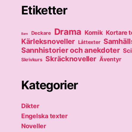
Etiketter
Drama
Komik
Kortare t
Deckare
Barn
Samhälls
Kärleksnoveller
Låttexter
Sannhistorier och anekdoter
Sci
Skräcknoveller
Äventyr
Skrivkurs
Kategorier
Dikter
Engelska texter
Noveller