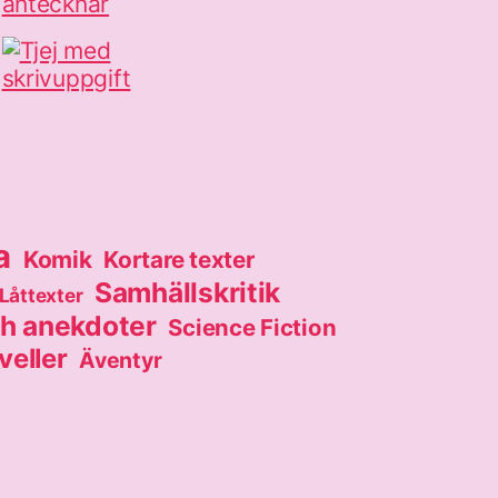
a
Komik
Kortare texter
Samhällskritik
Låttexter
ch anekdoter
Science Fiction
eller
Äventyr