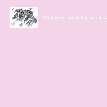
Publicera dina noveller, berättels
Novelle