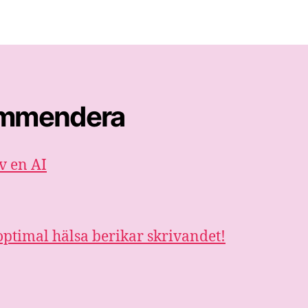
kommendera
v en AI
ptimal hälsa berikar skrivandet!