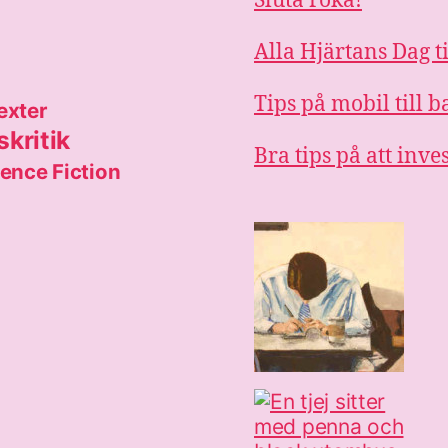
Sluta röka!
Alla Hjärtans Dag t
Tips på mobil till
exter
kritik
Bra tips på att inve
ence Fiction