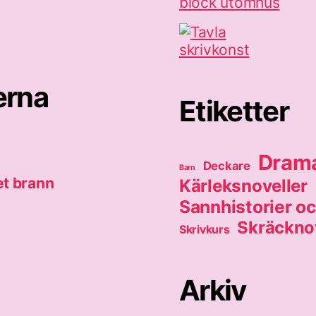
erna
Etiketter
Dram
Deckare
Barn
et brann
Kärleksnoveller
Sannhistorier o
Skräcknov
Skrivkurs
Arkiv