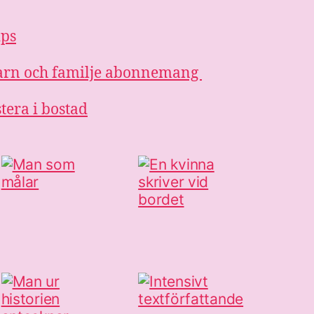
ips
 barn och familje abonnemang
stera i bostad