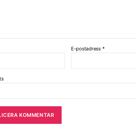
E-postadress
*
ts