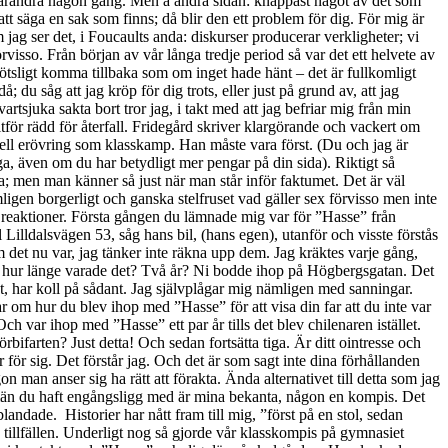
ill varandra någon gång. Men å andra sidan: knappast något av det som
d att säga en sak som finns; då blir den ett problem för dig. För mig är
 jag ser det, i Foucaults anda: diskurser producerar verkligheter; vi
örvisso. Från början av vår långa tredje period så var det ett helvete av
tsligt komma tillbaka som om inget hade hänt – det är fullkomligt
 du såg att jag kröp för dig trots, eller just på grund av, att jag
rtsjuka sakta bort tror jag, i takt med att jag befriar mig från min
alltför rädd för återfall. Fridegård skriver klargörande och vackert om
 upp för mig att du haft ett avancerat sexuellt förhållande som 14-åring med en typ som kallades ”Flax”. Det tycktes mig obegripligt, både själva faktumet och det att du då lämnat honom för att som du sa då ”han lovade saker han inte höll”. Ok så mycket var den kärleken värd. Jag borde ju ha fattat redan då men jag var ack så oerfaren. Och jag ville ha dig. Det visade sig finnas ännu mer; inte heller han var den förste utan någon annan typ under ett party då du väl snarare var 13. Eller så var inte heller han först. Det är bottenlöst. Och ifall jag så mycket som knystat en invändning eller en kritik mot dig för alltihop så har du blivit rosenrasande, ända fram till nu på senare år då likgiltigheten tagit över alltmer. Du arg på mig! Samtidigt som detta rått mellan oss har du under alla år kunnat svärma för romantisk, livslång och trofast kärlek när det gällt andra, i verkligheten eller i fiktionen. Inför mig! Otroligt hur man kan såra någon på de mest raffinerade sätt, i detta fall sannolikt utan att egentligen mena det. Men jag vet inte. Du kanske bara har följt din magkänsla. På en punkt är jag rätt säker på att jag har överhanden och det gäller hur andra ser på saken. Utomstående kan vid en hastig och kortfattad framställning av vår historia få uppfattningen att det är jag som helt snöat in på gamla händelser som bara borde glömmas. Men ju mer de får ta del av historien, ju utförligare den berättas, desto mer tenderar de att ta mitt parti. Det gjorde till exempel den första familjerådgivare vi träffade vilket förvånade mig rejält. Jag hade då nästan börjat tro på din version (som du inte uttryckligen sa men lät förstå), att jag var onormal på något sätt. Detta gäller även våra bekanta. Besvärar det dig? Skulle knappast tro det. Du menar ju på fullt allvar att vår historia inte alls är särskilt speciell eller extrem. My god! Ingen har haft en sådan historia! Jag har ju inte ens kunnat anklaga dig officiellt eftersom du skött allt enligt gängse (d v s 70-talets svenska) regler: man gör slut, då är det slut och så är det bra med det. Sedan kan man bli ihop igen och då ska man vara trogna igen. Och allt som hänt under tiden är ovidkommande och den som beklagar sig över det är en grinolle och en loser. Plikttrohet var det. Fy fan. Vad är anledningen till ditt beteende på senare tid? Jag vet inte. Eller så gör jag det. Min gissning är i alla fall att du mer och mer tyckt dig vara fast i ett förhållande med en loser. Lite konstigt eftersom jag är en bit före dig i karriär och lön, sådant som du tycker är viktigt även om du nog skulle protestera mot påståendet. Spriten säger du. Jag drack inget på tre månader, inget förändrades. Minskade ner överhuvudtaget (men visst, ballade ur totalt ibland) och slutade nästan helt gå på krogen. Fast egentligen är det nog mest synd om dig, instängd i dig själv med dina magkänslor. Jag är inte avundsjuk. Ifall det är vad som avses med att vara stark så är jag hellre svag. Om man tänker sig himlen så som Swedenborg gör, alltså att den helt enkelt är förlängningar och fortsättningar på godheter i jordelivet, så kommer vår himmel vara sommaren 1983. Du hade kommit tillbaka, från Paris och från andra killar, till mig i lägenheten i Aspudden. Du var otroligt sexuell, kåt som en räv i mars. Din hud len som ingen annans. Vi frossade i varandra. En resa med din mammas bil till västkusten var ett enda långt knull. Vi paddlade kanot på sjön Unden och det blåste upp och blev en smula oroligt. Vi badade nakna – jag har en bild på näthinnan. Märkligt detta att man kan smygkika på någon man just haft ihop det med på de mest avklädda och intima sätt. I Falkenberg skulle du absolut ut med fiskebåten trots att det blåste nästan storm och jag avrådde. Den gången var det du som kräktes, samtidigt som du hade en torsk på kroken. Minns inte riktigt men jag tror att det var så denna sommar att kärleken övervann allt; den kan det. Men ”allt” betyder olika saker i olika sammanhang och ”allt” är inte riktigt allt. Det finns gränser. Och dem har du passerat. Ett par år senare befann jag mig bokstavligt talat, med