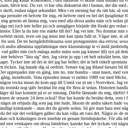
revet, som jag kallar Kräkboken, i den händelse vi skulle hitta tillbaks t
cknats, blivit text. Du vet, vi har ofta diskuterat det i bastun, det där me
er skrift, endast något sekundärt. Men i en mening har du rätt här, så som
långa perioder ett helvete för mig, ett helvete med en hel del ljusglimtar f
t mig genom att lämna mig, vara med alla dessa andra män och sedan plö
ga nej (och inte heller ja) och antagligen började ditt förakt gro redan då;
lor. Eller la du inte ens märke till det? Jag vet inte. Nu domnar min sva
t, oerhört skönt, även om jag ännu inte kan njuta fullt ut. Vågar inte, är 
äktes varje gång, om inte de facto vilket ofta hände så inombords. Du dödade mig varje gång, inombords. Sista episoden innan vi möttes 1989 var med Micke, hur länge varade det? Två år? Ni bodde ihop på Högbergsgatan. Det hade varit fullkomligt tillräckligt outhärdligt med bara honom. Endast någon vecka innan du kom upp till Umeå var ni ute i Norrviken. Jag vet, har koll på sådant. Jag självplågar mig nämligen med sanningar. Men så till det värsta av allt i denna djävulska soppa, och det är något du ironiskt nog själv berättat för mig för flera år sedan. Historien handlar om hur du blev ihop med ”Hasse” för att visa din far att du inte var en slampa som knullade med vem som helst i ett tält på ett frisksportarläger då han kommit på er av misstag. Därför lämnade du mig, därför! Och var ihop med ”Hasse” ett par år tills det blev chilenaren istället. Herregud, din plikttrogenhet! Är det den som fått dig att stanna i relationen de senaste 24 åren också? Hur fan kunde du berätta detta, som i förbifarten? Just detta! Och sedan fortsätta tiga. Är ditt ointresse och din okunskap om mig som person så fullständig? ”Hasse” hade säkert något att erbjuda dig som jag inte hade, liksom de andra säkert hade var för sig. Det förstår jag. Och det är som sagt inte dina förhållanden med dessa män i sig som är oförlåtligt – det är bara oacceptabelt och oändligt kränkande – utan det du gjorde sedan. Så gör man bara mot någon man anser sig ha rätt att förakta. Ända alternativet till detta som jag kan se är att du är komplett idiot. Och det tror jag inte. Men kanske är du det när det verkligen gäller; du kan välja att vara det. Några av de män du haft engångsligg med är mina bekanta, någon en kompis. Det är förstås plågsamt på ett särskilt sätt då det utöver den vanliga svartsjukan och kräkningen även innebär en genant förödmjukelse. För alla inblandade. Historier har nått fram till mig, ”först på en stol, sedan stående i köket” och så vidare. Jag vet att man försökt skydda mig ibland mot vetskapen om dessa händelser, kanske har det lyckats vid några tillfällen. Underligt nog så gjorde vår klasskompis på gymnasiet Catrin just det, på studentavslutningen 1981, den regniga och för mig så dystra tillställningen. Hon försökte rädda mig från att se, eller komma i kontakt med, ”Hasse” och dig där på skolgården. Hon lyckades inte riktigt. Hur kunde hon vara så sensibel? Det var inte så jag uppfattade henne och vi hade ju knappt bytt ett ord med varandra under de tre åren i samma klass. Jag vet inte. Vårt eget sexliv. Suck, suck och åter suck. Sammanfattande betyg: 2. Så onödigt och sådant slöseri! Det hade kunnat vara bra (och har ju i enskilda stunder också varit det) om du inte varit som du varit. Många saker har retat gallfeber på mig, men kanske mest din ”naturlighet” som i kombination med gängse tystnad och otillgänglighet blir till ett slags ogenomtränglig massa, en mur, en stängd dörr till ett rum jag (nästan) aldrig fått tillträde till. Sex får man av dig som belöning (gäller det även de andra?) för att man gjort något duktigt eller, förstås, visat sig särskilt stark på något sätt. Som till exempel på hotellet i Örebro efter min disputation 2003. Ja du är solen i ditt universum och du har även varit det i mitt; ungefär en sådan sol som skinit över oss de senaste månaderna denna sena vinter: blek, kall, tyst. Men nu är det inte så längre. Jag har som du vet en tendens att titta bakåt och fastna i det förflutna, det är ju på sätt och vis det vårt problem handlar om – du har kedjat fast mig i mitt (eller snarare ditt) förflutna. Det är ganska fruktansvärt. Ja, jag skyller på dig, jag gör faktiskt det. Jag tycker att jag försökt göra något åt det, men du har ju aldrig bjudit till för fem öre. Du har tagit dig din frihet som du ansett ha din rätt till, fine. Hade du inte kommit tillbaka till mig skulle jag inte heller kunnat anklaga dig. Frihet har ett pris men du har vägrat betala det. Ja, du har ju gjort det i så måtto att du levt med mig alla dessa år och ibland har du inte kunnat undgå att ta åt dig en smula av mina klagosånger (som blivit färre med åren). Men jag har helat tiden haft en gnagande känsla av att du ändå lyckats klara dig undan ansvar för vad du gjort och tanken på det har gjort mig tokig av ilska. För det mesta har jag lagt band på mig, nästan alltid. Har du lagt band på dig? Du tycker förmodligen att du har det. Faktum är att min hatiska svartsjuka väcktes långt innan du lämnade mig första gången, nämligen då det gick