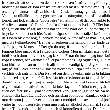
Vid några tillfällen har jag gjort seriösa ansträngningar att släppa 
torpet. Jag fick ett slags ”upplevelse” en regning natt där och tänkte f
vårt liv tillsammans? Har du försökt förstå men misslyckats? Eller har
gång att du inte vågar, att detta hål är alltför svart och djupt för dig 
(mycket kortfattat och förstås utan några som helst detaljer) berättade f
ut. Dosen blev för hög, åt helvete för hög. Alltför många män i dig so
med två tvillingbröder? Det var visserligen inte samtidigt (det hade de
skulle jag tro. Minns du? Det gör du nog, ifall du anstränger dig. Jag
Famous blue raincoat, a l a Leonard Cohen. Men jag skiter inte i det fakt
inbilsk och dum i huvudet så jag baxnar. Fattar du inte att jag inte sku
köpt lägenhet, bankärenden håller på att ordnas. Jag ogillar dig. Din f
kort hittar en annan man – och allt blir som vanligt igen. Jag kommer 
mig på allt. Även denna skilsmässa lyckades du stjäla från mig. Grattis. 
verkliga och påtagliga. Din tystnad om dem påverkar inte detta faktu
skönt med sex, eller hur? Och så lätt för er kvinnor att få tag på. Men, 
dumt? Tänk på mig – jag får ingenting. Min ensamhet kommer bli fullk
något annat alternativ finns faktiskt inte. Jag lutar åt idiot men jag
suck och åter suck. Lysande omdöme! Verkligen snyggt jobbat. Så har j
emotionella kaos återinträdde och sprickan öppnades. Ramlade och slog 
mot det som jag upplever som det mest motbjudande av allting på jorde
yngre tjej, dog unga efter svåra missbruk av alkohol och annat. I sonens
heller. Tänker söka lite hjälp här och få kontrollen tillbaks. Den brukar