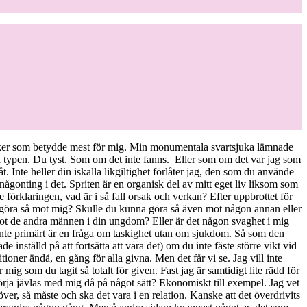
 saker som betydde mest för mig. Min monumentala svartsjuka lämnade
a typen. Du tyst. Som om det inte fanns. Eller som om det var jag som
t. Inte heller din iskalla likgiltighet förlåter jag, den som du använde
r någonting i det. Spriten är en organisk del av mitt eget liv liksom som
 förklaringen, vad är i så fall orsak och verkan? Efter uppbrottet för
 du göra så mot mig? Skulle du kunna göra så även mot någon annan eller
mot de andra männen i din ungdom? Eller är det någon svaghet i mig
 inte primärt är en fråga om taskighet utan om sjukdom. Så som den
e inställd på att fortsätta att vara det) om du inte fäste större vikt vid
oner ändå, en gång för alla givna. Men det får vi se. Jag vill inte
r mig som du tagit så totalt för given. Fast jag är samtidigt lite rädd för
örja jävlas med mig då på något sätt? Ekonomiskt till exempel. Jag vet
ver, så måste och ska det vara i en relation. Kanske att det överdrivits