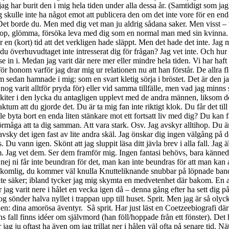
alltihop, glömma, försöka leva med dig som en normal man med sin kvinna
ör en (kort) tid att det verkligen hade släppt. Men det hade det inte. Jag
 du överhuvudtaget inte intresserat dig för frågan? Jag vet inte. Och hu
att se in i. Medan jag varit där nere mer eller mindre hela tiden. Vi har 
ör honom varför jag drar mig ur relationen nu att han förstår. De allra fles
m sedan hamnade i mig: som en svart kletig sörja i bröstet. Det är den ja
 nog varit alltför pryda för) eller vid samma tillfälle, men vad jag minn
 skiter i den lycka du antagligen upplevt med de andra männen, liksom de
um att du gjorde det. Du är ta mig fan inte riktigt klok. Du får det till 
lle byta bort en enda liten stänkare mot ett fortsatt liv med dig? Du kan
örmåga att ta dig samman. Att vara stark. Osv. Jag avskyr alltihop. Du är
avsky det igen fast av lite andra skäl. Jag önskar dig ingen välgång på 
Du vann igen. Skönt att jag sluppit läsa ditt jävla brev i alla fall. Jag äl
m. Jag vet dem. Ser dem framför mig. Ingen fantasi behövs, bara kännedo
nej ni får inte beundran för det, man kan inte beundras för att man kan an
omlig, du kommer väl knulla Knutteliknande snubbar på löpnade band anta
 är inte säker; ibland tycker jag mig skymta en medvetenhet där bakom. E
ag varit nere i hålet en vecka igen då – denna gång efter ha sett dig p
sönder halva nyllet i trappan upp till huset. Sprit. Men jag är så olyckl
n: dina amorösa äventyr. Så sprit. Har just läst en Coetzeebiografi där
 fall finns idéer om självmord (han föll/hoppade från ett fönster). Det ha
 jag ju oftast ha även om jag trillat ner i hålen väl ofta på senare tid. Nä