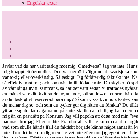
Engelska texter
Jävlar vad du har varit taskig mot mig. Omedvetet? Jag vet inte. Hur
mig knappt ett ögonblick. Den var oerhört välgrundad, svartsjuka kan
var tokig eller överkänslig. Så taskigt. Jag förlåter dig faktiskt inte. 
så effektivt mot mig och som näst intill dödade mig. Du skyller på sprite
av vårt långa liv tillsammans, så har det varit sedan vi träffades nyår
en månad sen: ditt kvittrande, nynnande, jollrande – ett enormt hån. J
är din taskighet reserverad bara mig? Såsom vissa kvinnors kärlek ka
du menar dig se, och som du tycker ger dig rätten att förakta? Du til
yttrade sig de där dagarna nu på slutet skulle i alla fall jag kalla den p
mig än en pastarätt på Konsum. Jag vill påpeka att detta med min ”svagh
hämnas, tror jag. Eller jo, lite. Framför allt vill jag komma åt din högdr
vad som skulle hända ifall du faktiskt började känna något annat än k
inte. Tror det inte om dig men jag vet inte eftersom jag egentligen int