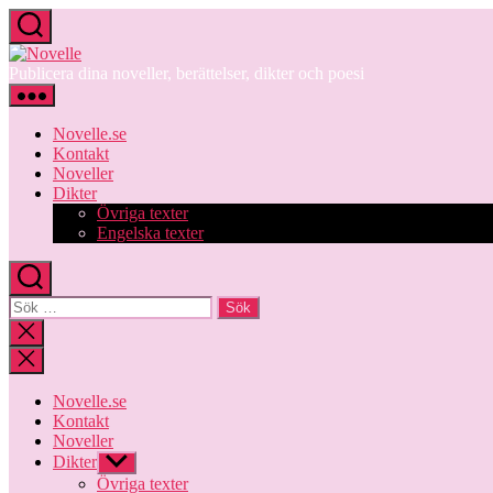
Hoppa
till
Novelle
innehåll
Publicera dina noveller, berättelser, dikter och poesi
Novelle.se
Kontakt
Noveller
Dikter
Övriga texter
Engelska texter
Sök
efter:
Stäng
sökningen
Novelle.se
Kontakt
Noveller
Dikter
Visa
undermeny
Övriga texter