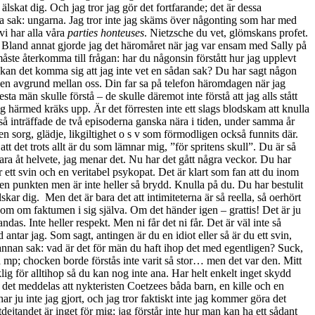
parties honteuses
. Nietzsche du vet, glömskans profet.
. Bland annat gjorde jag det häromåret när jag var ensam med Sally på
 måste återkomma till frågan: har du någonsin förstått hur jag upplevt
r kan det komma sig att jag inte vet en sådan sak? Du har sagt någon
haft en avgrund mellan oss. Din far sa på telefon häromdagen när jag
ta män skulle förstå – de skulle däremot inte förstå att jag alls stått
g härmed kräks upp. Är det förresten inte ett slags blodskam att knulla
s så inträffade de två episoderna ganska nära i tiden, under samma år
n sorg, glädje, likgiltighet o s v som förmodligen också funnits där.
att det trots allt är du som lämnar mig, ”för spritens skull”. Du är så
 fara åt helvete, jag menar det. Nu har det gått några veckor. Du har
 ett svin och en veritabel psykopat. Det är klart som fan att du inom
den punkten men är inte heller så brydd. Knulla på du. Du har bestulit
skar dig. Men det är bara det att intimiteterna är så reella, så oerhört
m om faktumen i sig själva. Om det händer igen – grattis! Det är ju
das. Inte heller respekt. Men ni får det ni får. Det är väl inte så
r jag. Som sagt, antingen är du en idiot eller så är du ett svin,
n annan sak: vad är det för män du haft ihop det med egentligen? Suck,
å mp; chocken borde förstås inte varit så stor… men det var den. Mitt
ig för alltihop så du kan nog inte ana. Har helt enkelt inget skydd
 det meddelas att nykteristen Coetzees båda barn, en kille och en
r ju inte jag gjort, och jag tror faktiskt inte jag kommer göra det
tdejtandet är inget för mig; jag förstår inte hur man kan ha ett sådant