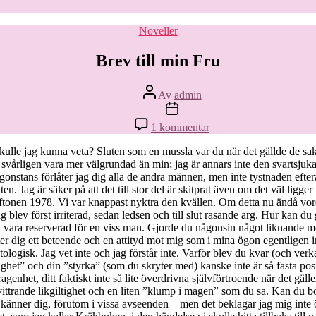
Kategorier
Noveller
Brev till min Fru
Inläggsförfattare
Av
admin
Inläggsdatum
till
1 kommentar
Brev
till
 skulle jag kunna veta? Sluten som en mussla var du när det gällde de
min
 svårligen vara mer välgrundad än min; jag är annars inte den svartsjuk
Fru
Någonstans förlåter jag dig alla de andra männen, men inte tystnaden efterå
n. Jag är säker på att det till stor del är skitprat även om det väl ligge
saftonen 1978. Vi var knappast nyktra den kvällen. Om detta nu ändå vore
ag blev först irriterad, sedan ledsen och till slut rasande arg. Hur kan
n vara reserverad för en viss man. Gjorde du någonsin något liknande 
låter dig ett beteende och en attityd mot mig som i mina ögon egentligen
atologisk. Jag vet inte och jag förstår inte. Varför blev du kvar (och verkad
et” och din ”styrka” (som du skryter med) kanske inte är så fasta positi
agenhet, ditt faktiskt inte så lite överdrivna självförtroende när det gälle
vittrande likgiltighet och en liten ”klump i magen” som du sa. Kan du b
e känner dig, förutom i vissa avseenden – men det beklagar jag mig inte ö