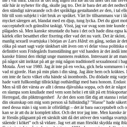
lite i vår bara. Därför är det nog ingen bra idé att du läser det här b
står här är nyheter för dig, skulle jag tro. Det är bara det att det nedte
den ständigt närvarande och det språkliga gestaltandet av den, i tal ell
blir till som subjekt i vårt bruk av språket. Vårt liv tillsammans var i 
mycket säregen art, blandat med en djup, tung lycka. Det du gjort mo
oacceptabelt och gränslöst taskigt. Visst, jag var svag som inte kunde sä
plågades så. Men kanske struntade du bara i det och hade dina egna käns
kärlek eller besatthet eller fixering eller vad det nu varit. Det är skön
manlig sexuell svartsjuka i början av
Lars Hård
: en gång, sedan är det för sent. De tre herrgårdsfröknarna som protagonisten ska erövra; sexuell erövring som klasskamp. Han måste vara först. (Du och jag är olika på snart sagt varje tänkbart sätt även om vi delar vissa politiska och andra allmänna uppfattningar men klassmässigt är vi ändå jämbördiga, även om du har betydligt mer pengar på din sida). Riktigt så definitivt som Fridegårds framställning ger vid handen är det ändå inte vad gäller min (och många andra mäns som jag känner till) syn på detta; men man känner så just när man står inför faktumet. Det är väl kanske främst den riktigt unge mannens reaktion. Intressant är att man inte behöver ”lära sig” den. Jag växte ju upp i ett helt sekulärt hem, tämligen borgerligt och ganska stelfruset vad gäller sex förvisso men inte på något sätt inriktat på att ge mig någon traditionell sexualmoral i bagaget. Tycker inte att det är det jag har heller; det är helt enkelt spontana reaktioner. Första gången du lämnade mig var för ”Hasse” från Motala. Året var 1980. Jag åt inte på en vecka, gick hela sommaren i ett töcken. Jag hatade dig så oerhört. Senare tog jag ibland farsans bil till Lilldalsvägen 53, såg hans bil, (hans egen), utanför och visste förstås vad ni gjorde. Han på min plats i din säng. Jag åkte hem och kräktes. Det upprepades inte en gång, inte tio, inte hundra – utan tusen, med vem det nu var, jag tänker inte räkna upp dem. Jag kr