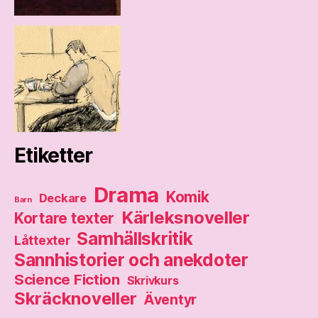
Etiketter
Drama
Komik
Deckare
Barn
Kärleksnoveller
Kortare texter
Samhällskritik
Låttexter
Sannhistorier och anekdoter
Science Fiction
Skrivkurs
Skräcknoveller
Äventyr