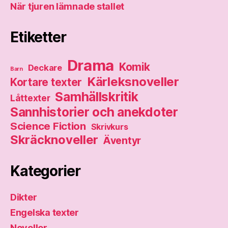
När tjuren lämnade stallet
Etiketter
Drama
Komik
Deckare
Barn
Kärleksnoveller
Kortare texter
Samhällskritik
Låttexter
Sannhistorier och anekdoter
Science Fiction
Skrivkurs
Skräcknoveller
Äventyr
Kategorier
Dikter
Engelska texter
Noveller