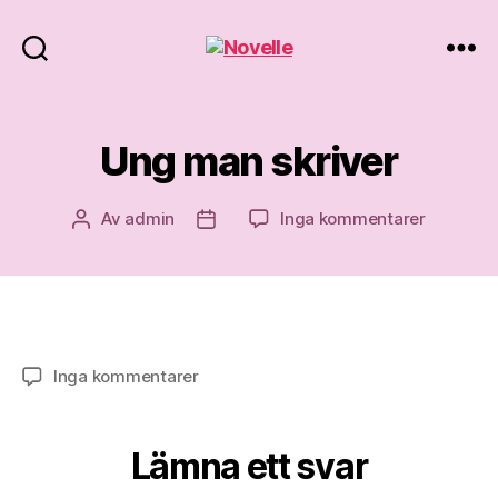
Novelle
Ung man skriver
till
Av
admin
Inga kommentarer
Inläggsförfattare
Inläggsdatum
Ung
man
skriver
till
Inga kommentarer
Ung
man
skriver
Lämna ett svar