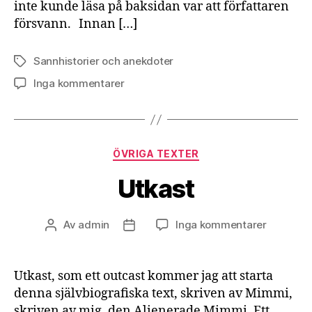
inte kunde läsa på baksidan var att författaren
försvann. Innan […]
Sannhistorier och anekdoter
Etiketter
till
Inga kommentarer
Livet
är
en
bok
Kategorier
ÖVRIGA TEXTER
som
någon
Utkast
läser
till
Av
admin
Inga kommentarer
Inläggsförfattare
Inläggsdatum
Utkast
Utkast, som ett outcast kommer jag att starta
denna självbiografiska text, skriven av Mimmi,
skriven av mig, den Alienerade Mimmi. Ett