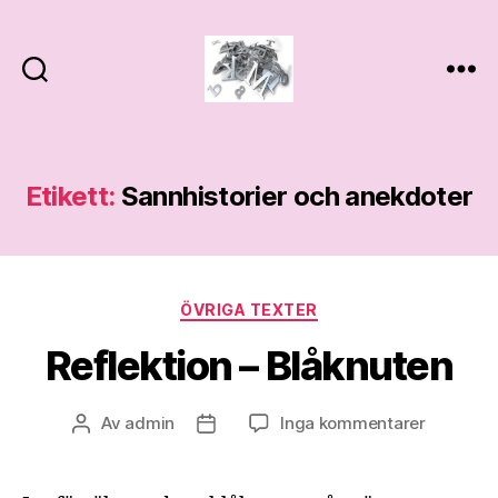
Novelle
Etikett:
Sannhistorier och anekdoter
Kategorier
ÖVRIGA TEXTER
Reflektion – Blåknuten
till
Av
admin
Inga kommentarer
Inläggsförfattare
Inläggsdatum
Reflektio
–
Blåknute