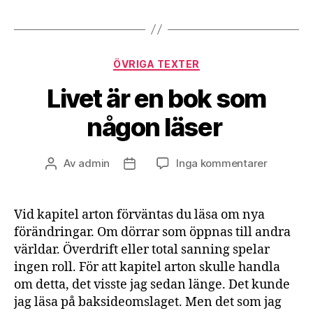
Lilys
avsiktsförklaring
Kategorier
ÖVRIGA TEXTER
Livet är en bok som
någon läser
till
Av
admin
Inga kommentarer
Inläggsförfattare
Inläggsdatum
Livet
är
en
Vid kapitel arton förväntas du läsa om nya
bok
förändringar. Om dörrar som öppnas till andra
som
världar. Överdrift eller total sanning spelar
någon
ingen roll. För att kapitel arton skulle handla
läser
om detta, det visste jag sedan länge. Det kunde
jag läsa på baksideomslaget. Men det som jag