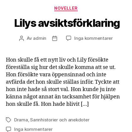
Kategorier
NOVELLER
Lilys avsiktsförklaring
till
Av
admin
Inga kommentarer
Inläggsförfattare
Inläggsdatum
Lilys
avsiktsfö
Hon skulle få ett nytt liv och Lily försökte
föreställa sig hur det skulle komma att se ut.
Hon försökte vara öppensinnad och inte
avfärda det hon skulle ställas inför. Tyckte att
hon inte hade så stort val. Hon kunde ju inte
känna något annat än tacksamhet för hjälpen
hon skulle få. Hon hade blivit […]
Drama
,
Sannhistorier och anekdoter
Etiketter
till
Inga kommentarer