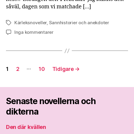
såväl, dagen som vi matchade […]
Kärleksnoveller
,
Sannhistorier och anekdoter
Etiketter
till
Inga kommentarer
Tvillingsjäl
Sidnumrering
…
1
2
10
Tidigare
→
för
inlägg
Senaste novellerna och
dikterna
Den där kvällen