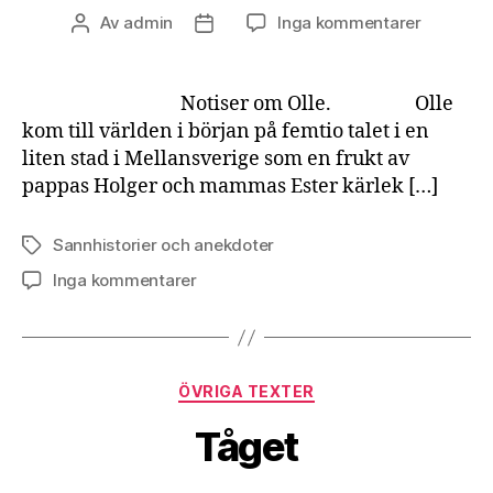
till
Av
admin
Inga kommentarer
Inläggsförfattare
Inläggsdatum
Noterat
Notiser om Olle. Olle
kom till världen i början på femtio talet i en
liten stad i Mellansverige som en frukt av
pappas Holger och mammas Ester kärlek […]
Sannhistorier och anekdoter
Etiketter
till
Inga kommentarer
Noterat
Kategorier
ÖVRIGA TEXTER
Tåget