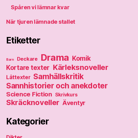
Spåren vi lämnar kvar
När tjuren lämnade stallet
Etiketter
Drama
Komik
Deckare
Barn
Kärleksnoveller
Kortare texter
Samhällskritik
Låttexter
Sannhistorier och anekdoter
Science Fiction
Skrivkurs
Skräcknoveller
Äventyr
Kategorier
Dikter