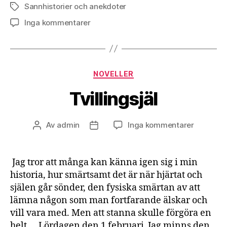
Sannhistorier och anekdoter
Etiketter
till
Inga kommentarer
Ett
minne
till
min
Kategorier
NOVELLER
dotter
i
Tvillingsjäl
diktens
form
till
Av
admin
Inga kommentarer
Inläggsförfattare
Inläggsdatum
Tvillingsj
Jag tror att många kan känna igen sig i min
historia, hur smärtsamt det är när hjärtat och
själen går sönder, den fysiska smärtan av att
lämna någon som man fortfarande älskar och
vill vara med. Men att stanna skulle förgöra en
helt… Lördagen den 1 februari Jag minns den