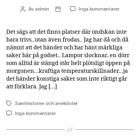
till
Av
admin
Inga kommentarer
Inläggsförfattare
Inläggsdatum
Utdrag
ur
Håkans
Det sägs att det finns platser där ondskan inte
dagbok
bara trivs..utan även frodas.. Jag har då och då
nämnt att det händer och har hänt märkliga
saker här på godset.. Lampor slocknar..en dörr
som alltid är stängd står helt plötsligt öppen på
morgonen…kraftiga temperaturskillnader…ja
det händer konstiga saker som inte riktigt går
att förklara. Jag […]
Sannhistorier och anekdoter
Etiketter
till
Inga kommentarer
Utdrag
ur
Håkans