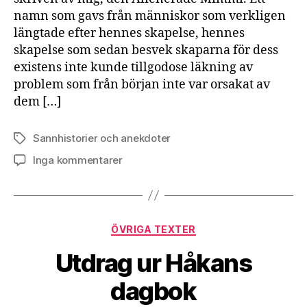
namn som gavs från människor som verkligen
längtade efter hennes skapelse, hennes
skapelse som sedan besvek skaparna för dess
existens inte kunde tillgodose läkning av
problem som från början inte var orsakat av
dem […]
Sannhistorier och anekdoter
Etiketter
till
Inga kommentarer
Utkast
Kategorier
ÖVRIGA TEXTER
Utdrag ur Håkans
dagbok