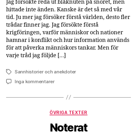
Jag försökte reda ut blåknuten på snöret, men
hittade inte änden. Kanske är det så med vår
tid. Ju mer jag försöker förstå världen, desto fler
trådar finner jag. Jag försökte förstå
krigföringen, varför människor och nationer
hamnar i konflikt och hur information används
för att påverka människors tankar. Men för
varje tråd jag följde […]
Sannhistorier och anekdoter
Etiketter
till
Inga kommentarer
Reflektion
–
Blåknuten
Kategorier
ÖVRIGA TEXTER
Noterat