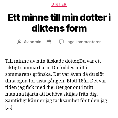
dagbok
Kategorier
DIKTER
Ett minne till min dotter i
diktens form
till
Av
admin
Inga kommentarer
Inläggsförfattare
Inläggsdatum
Ett
minne
till
Till minne av min älskade dotter,Du var ett
min
riktigt sommarbarn. Du föddes mitt i
dotter
sommarens grönska. Det var även då du slöt
i
dina ögon för sista gången. Blott 18år. Det var
diktens
tiden jag fick med dig. Det gör ont i mitt
form
mamma hjärta att behöva skiljas från dig.
Samtidigt känner jag tacksamhet för tiden jag
[…]