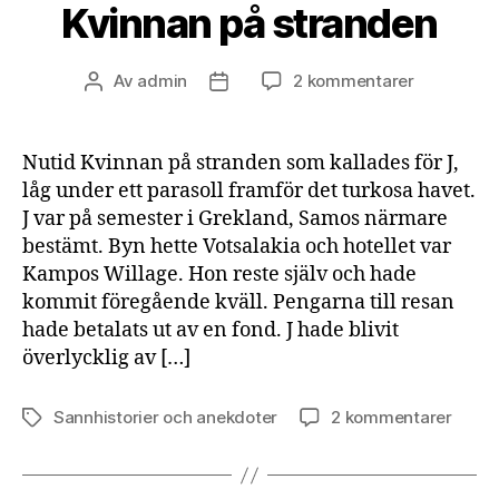
Kvinnan på stranden
till
Av
admin
2 kommentarer
Inläggsförfattare
Inläggsdatum
Kvinnan
på
stranden
Nutid Kvinnan på stranden som kallades för J,
låg under ett parasoll framför det turkosa havet.
J var på semester i Grekland, Samos närmare
bestämt. Byn hette Votsalakia och hotellet var
Kampos Willage. Hon reste själv och hade
kommit föregående kväll. Pengarna till resan
hade betalats ut av en fond. J hade blivit
överlycklig av […]
till
Sannhistorier och anekdoter
2 kommentarer
Etiketter
Kvinn
på
stran