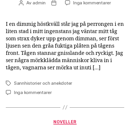
till
Av
admin
Inga kommentarer
Inläggsförfattare
Inläggsdatum
Tåget
I en dimmig höstkväll står jag på perrongen i en
liten stad i mitt ingenstans jag väntar mitt tåg
som strax dyker upp genom dimman, ser först
ljusen sen den gråa fuktiga plåten på tågens
front. Tågen stannar gnisslande och ryckigt. Jag
ser några mörkklädda människor kliva in i
tågen, vagnarna ser mörka ut inuti […]
Sannhistorier och anekdoter
Etiketter
till
Inga kommentarer
Tåget
Kategorier
NOVELLER