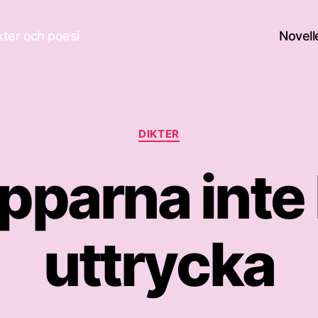
ikter och poesi
Novell
Kategorier
DIKTER
äpparna inte
uttrycka