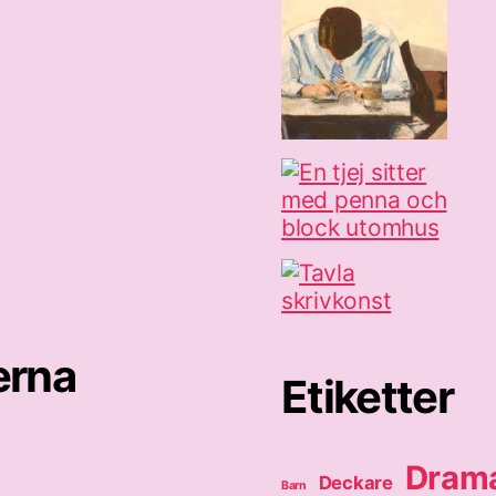
erna
Etiketter
Dram
Deckare
Barn