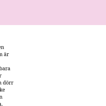
na
ka
en
m är
 bara
r
n dörr
ske
en
a.