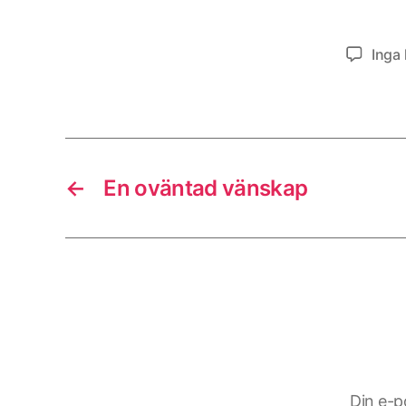
Inga
←
En oväntad vänskap
Din e-p