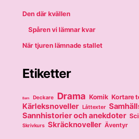
Den där kvällen
Spåren vi lämnar kvar
När tjuren lämnade stallet
Etiketter
Drama
Komik
Kortare t
Deckare
Barn
Samhälls
Kärleksnoveller
Låttexter
Sannhistorier och anekdoter
Sci
Skräcknoveller
Äventyr
Skrivkurs