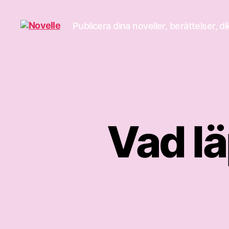
Publicera dina noveller, berättelser, d
Novelle
Vad l