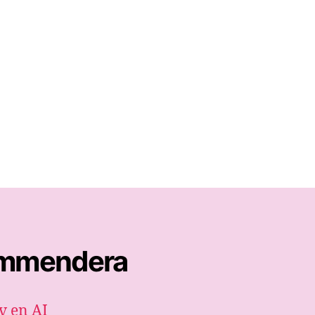
kommendera
v en AI