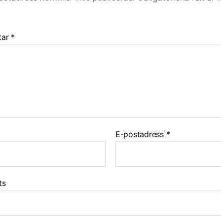
tar
*
E-postadress
*
ts