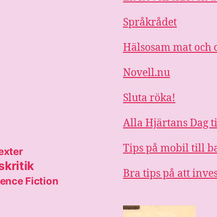
Språkrådet
Hälsosam mat och o
Novell.nu
Sluta röka!
Alla Hjärtans Dag t
Tips på mobil till
exter
kritik
Bra tips på att inve
ence Fiction