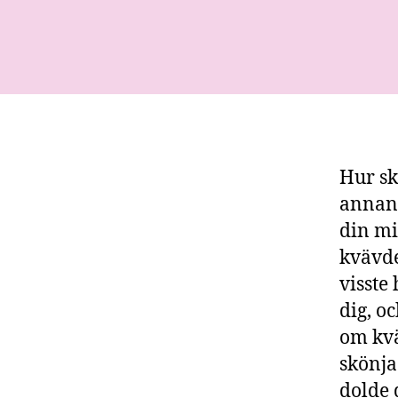
Hur sk
annan 
din mi
kvävde
visste
dig, o
om kvä
skönja
dolde 