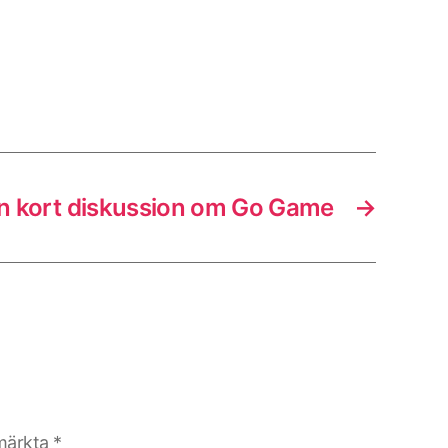
n kort diskussion om Go Game
→
 märkta
*