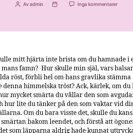
till
Av
admin
Inga kommentarer
Inläggsförfattare
Inläggsdatum
Vad
läppar
inte
kunde
uttryc
ulle mitt hjärta inte brista om du hamnade i 
mans famn? Hur skulle min själ, vars balsa
lda röst, förbli hel om hans gravlika stämma
 denna himmelska tröst? Ack, kärlek, om du
 hur mycket smärta du vållar den som avguda
ch hur lite du tänker på den som vaktar vid di
llarna. Om du bara visste det, skulle du kan
 smärtan bakom leendet, och förstå att ögon
det som läpparna aldrig hade kunnat uttryck