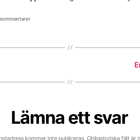
till
 kommentarer
Vad
läpparna
inte
kunde
uttrycka
E
Lämna ett svar
ostadress kommer inte publiceras.
Obligatoriska fält är