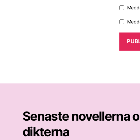
Medde
Medde
Senaste novellerna 
dikterna