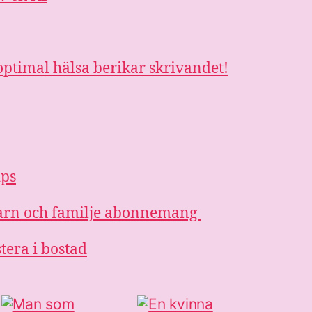
ptimal hälsa berikar skrivandet!
ips
 barn och familje abonnemang
stera i bostad