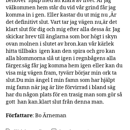
behöver hjälp med att klara av livet. Är jag
välkommen hem står du vid vår grind får jag
komma in i gen. Eller kastar du ut mig nu ,Är
det definitivt slut. Vart tar jag vägen nu,är det
klart slut för dig och mig efter alla dessa år. Jag
skickar brev till änglarna som bor högt i skyn
ovan molnen i slutet av bron.kan vår kärlek
hitta tillbaks igen kan den spira och gro kan
alla blommorna slå ut igen i regnbågens alla
färger.säg får jag komma hem igen eller kan du
visa mig vägen fram, tyvärr börjar min ork ta
slut.Du min ängel I min famn som har hjälpt
mig famn när jag är lite förvirrad i bland säg
har du någon plats för en trasig man som gör så
gott han kan.klart slut från denna man.
Författare
: Bo Ärneman