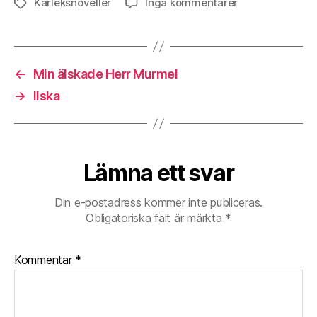
till
Kärleksnoveller
Inga kommentarer
Etiketter
En
trasig
man.
←
Min älskade Herr Murmel
→
Ilska
Lämna ett svar
Din e-postadress kommer inte publiceras.
Obligatoriska fält är märkta
*
Kommentar
*