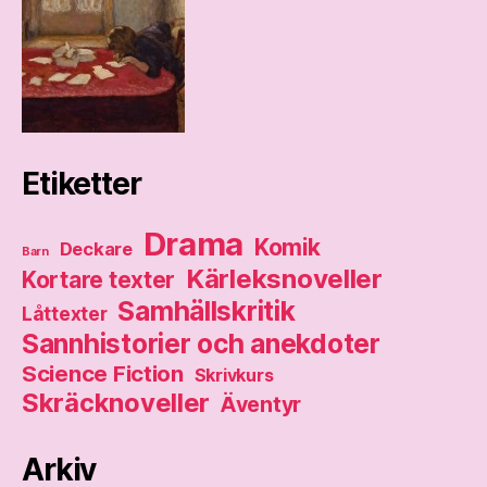
Etiketter
Drama
Komik
Deckare
Barn
Kärleksnoveller
Kortare texter
Samhällskritik
Låttexter
Sannhistorier och anekdoter
Science Fiction
Skrivkurs
Skräcknoveller
Äventyr
Arkiv