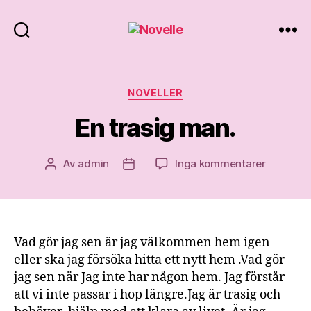
Novelle
Kategorier
NOVELLER
En trasig man.
till
Av
admin
Inga kommentarer
Inläggsförfattare
Inläggsdatum
En
trasig
man.
Vad gör jag sen är jag välkommen hem igen
eller ska jag försöka hitta ett nytt hem .Vad gör
jag sen när Jag inte har någon hem. Jag förstår
att vi inte passar i hop längre.Jag är trasig och