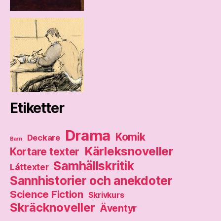
Etiketter
Drama
Komik
Deckare
Barn
Kärleksnoveller
Kortare texter
Samhällskritik
Låttexter
Sannhistorier och anekdoter
Science Fiction
Skrivkurs
Skräcknoveller
Äventyr