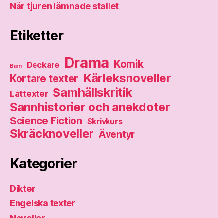
När tjuren lämnade stallet
Etiketter
Drama
Komik
Deckare
Barn
Kärleksnoveller
Kortare texter
Samhällskritik
Låttexter
Sannhistorier och anekdoter
Science Fiction
Skrivkurs
Skräcknoveller
Äventyr
Kategorier
Dikter
Engelska texter
Noveller