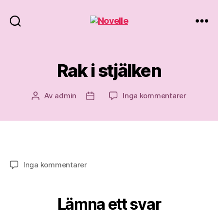
Novelle
Rak i stjälken
till
Av
admin
Inga kommentarer
Inläggsförfattare
Inläggsdatum
Rak
i
stjälken
till
Inga kommentarer
Rak
i
stjälken
Lämna ett svar