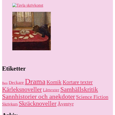
Etiketter
Drama
Komik
Kortare texter
Deckare
Barn
Kärleksnoveller
Samhällskritik
Låttexter
Sannhistorier och anekdoter
Science Fiction
Skräcknoveller
Äventyr
Skrivkurs