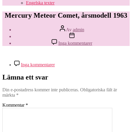
Engelska texter
Mercury Meteor Comet, årsmodell 1963
Inläggsförfattare
Av
admin
Inläggsdatum
till
Inga kommentarer
Mercury
Meteor
Comet,
årsmodell
till
Inga kommentarer
1963
Mercury
Meteor
Lämna ett svar
Comet,
årsmodell
1963
Din e-postadress kommer inte publiceras.
Obligatoriska fält är
märkta
*
Kommentar
*