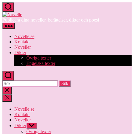
Hoppa
till
Novelle
innehåll
Publicera dina noveller, berättelser, dikter och poesi
Novelle.se
Kontakt
Noveller
Dikter
Övriga texter
Engelska texter
Sök
efter:
Stäng
sökningen
Novelle.se
Kontakt
Noveller
Dikter
Visa
undermeny
Övriga texter