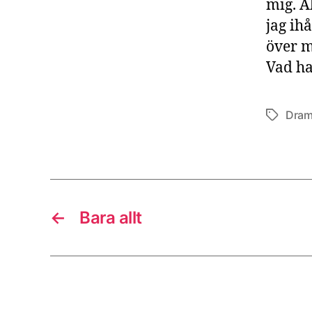
mig. A
jag ih
över m
Vad ha
Dra
Etiketter
←
Bara allt