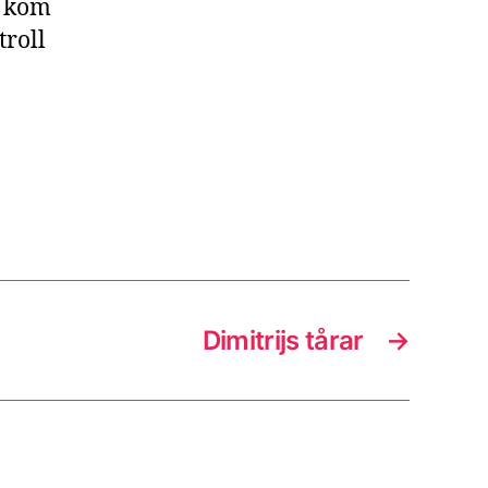
r kom
troll
Dimitrijs tårar
→