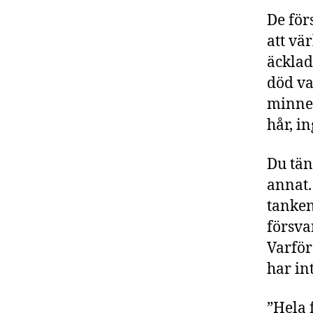
De för
att vä
äcklad
död va
minnes
hår, i
Du tänk
annat.
tanken
försva
Varför
har in
”Hela 