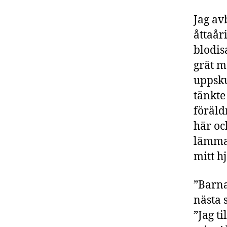
Jag av
åttaår
blodis
grät m
uppsku
tänkte 
föräld
här oc
lämmar
mitt h
”Barna
nästa 
”Jag t