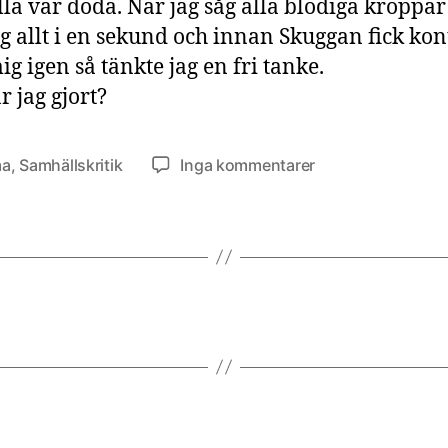
lla var döda. När jag såg alla blodiga kroppa
åg allt i en sekund och innan Skuggan fick kon
ig igen så tänkte jag en fri tanke.
r jag gjort?
till
ma
,
Samhällskritik
Inga kommentarer
Barnadrottning