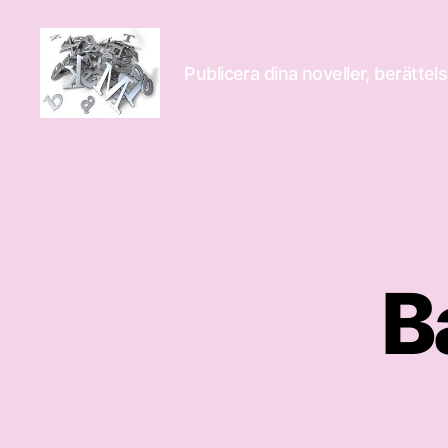
Publicera dina noveller, berättels
Novelle
B