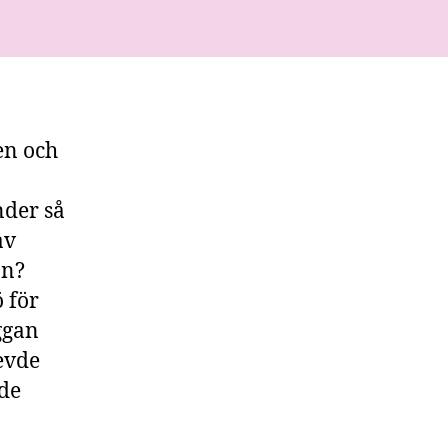
en och
nder så
av
an?
ö för
ggan
levde
 de