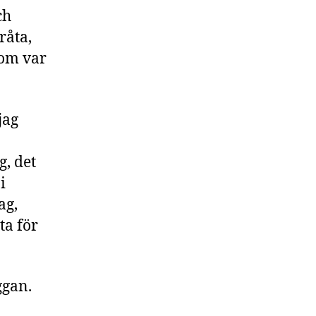
ch
råta,
som var
jag
g, det
i
ag,
ta för
ggan.