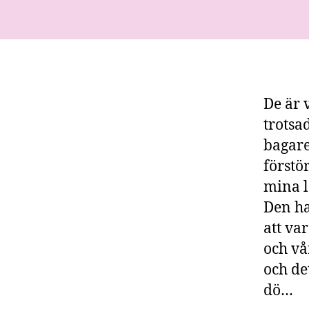
De är 
trotsa
bagare
förstö
mina l
Den ha
att va
och vå
och de
dö…