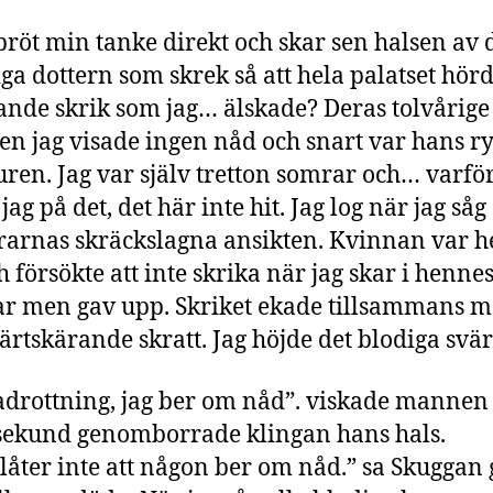
bröt min tanke direkt och skar sen halsen av 
iga dottern som skrek så att hela palatset hörd
ande skrik som jag… älskade? Deras tolvårige
en jag visade ingen nåd och snart var hans r
ren. Jag var själv tretton somrar och… varfö
jag på det, det här inte hit. Jag log när jag såg
rarnas skräckslagna ansikten. Kvinnan var he
h försökte att inte skrika när jag skar i henne
 men gav upp. Skriket ekade tillsammans 
järtskärande skratt. Jag höjde det blodiga svär
drottning, jag ber om nåd”. viskade mannen
sekund genomborrade klingan hans hals.
illåter inte att någon ber om nåd.” sa Skugga