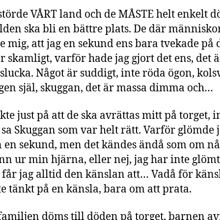
störde VÅRT land och de MÅSTE helt enkelt dö
rlden ska bli en bättre plats. De där människ
e mig, att jag en sekund ens bara tvekade på 
r skamligt, varför hade jag gjort det ens, det 
lucka. Något är suddigt, inte röda ögon, kols
ngen själ, skuggan, det är massa dimma och…
te just på att de ska avrättas mitt på torget, i
 sa Skuggan som var helt rätt. Varför glömde 
 en sekund, men det kändes ändå som om nå
nn ur min hjärna, eller nej, jag har inte glömt
 får jag alltid den känslan att… Vadå för käns
te tänkt på en känsla, bara om att prata.
familjen döms till döden på torget, barnen av