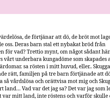
värdelösa, de förtjänar att dö, de bröt mot lag
de oss. Deras barn stal ett nybakat bröd från
n för vad? Trettio mynt, om något sådant hä
rs vårt underbara kungadöme som skapades 
ärdomar. sa rösten i mitt huvud, eller.. Skugg
de rätt, familjen på tre barn förtjänade att d
ra så vårdslösa och orättvisa mot mig och Sku
rt land… Vad var det jag sa? Det var jag som 
t var mitt land, inte röstens och varför skulle