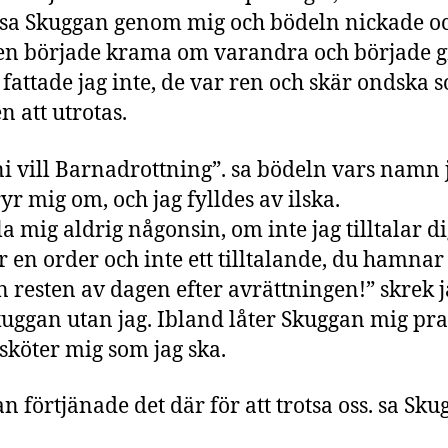
. sa Skuggan genom mig och bödeln nickade o
en började krama om varandra och började g
 fattade jag inte, de var ren och skär ondska 
n att utrotas.
i vill Barnadrottning”. sa bödeln vars namn 
ryr mig om, och jag fylldes av ilska.
la mig aldrig någonsin, om inte jag tilltalar di
r en order och inte ett tilltalande, du hamnar 
n resten av dagen efter avrättningen!” skrek j
kuggan utan jag. Ibland låter Skuggan mig pra
 sköter mig som jag ska.
an förtjänade det där för att trotsa oss. sa Sku