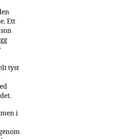
den
e. Ett
 son
ygg
r
lt tyst
s
med
det.
 men i
n genom