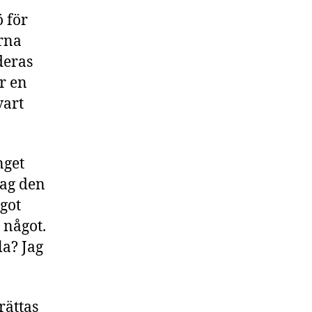
 för
orna
deras
är en
vart
nget
jag den
got
 något.
la? Jag
rättas