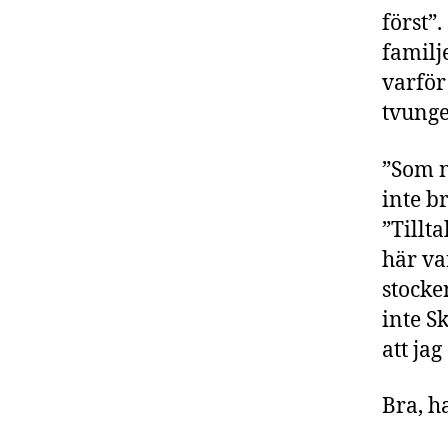
först”
familj
varför
tvunge
”Som n
inte b
”Tillta
här va
stocke
inte S
att jag
Bra, h