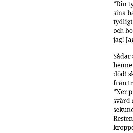
”Din t
sina b
tydlig
och bo
jag! Ja
Sådär s
henne 
död! s
från t
”Ner p
svärd 
sekund
Resten
kroppe