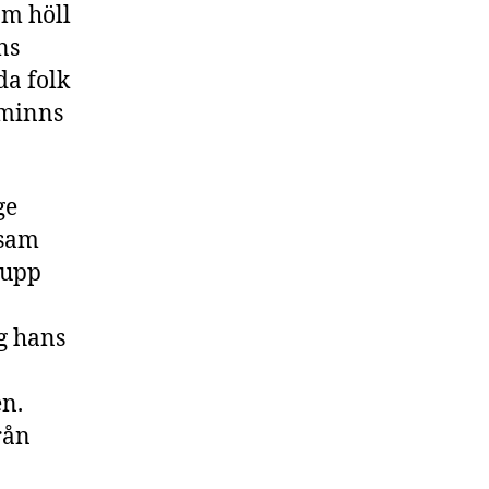
om höll
ns
da folk
 minns
ge
tsam
 upp
og hans
en.
rån