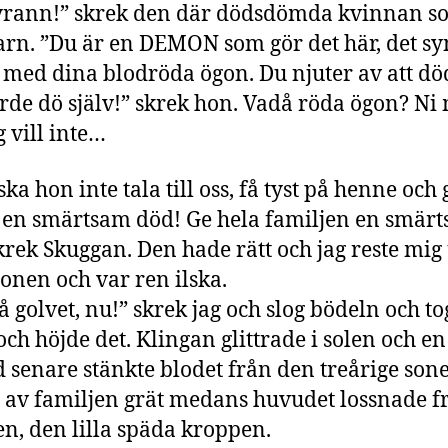
yrann!” skrek den där dödsdömda kvinnan s
arn. ”Du är en DEMON som gör det här, det sy
t med dina blodröda ögon. Du njuter av att dö
rde dö själv!” skrek hon. Vadå röda ögon? Ni
g vill inte…
ka hon inte tala till oss, få tyst på henne och 
en smärtsam död! Ge hela familjen en smär
krek Skuggan. Den hade rätt och jag reste mig
ronen och var ren ilska.
å golvet, nu!” skrek jag och slog bödeln och t
och höjde det. Klingan glittrade i solen och en
 senare stänkte blodet från den treårige son
 av familjen grät medans huvudet lossnade f
n, den lilla späda kroppen.