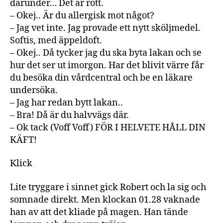
därunder… Det är rött.
– Okej.. Är du allergisk mot något?
– Jag vet inte. Jag provade ett nytt sköljmedel.
Softis, med äppeldoft.
– Okej.. Då tycker jag du ska byta lakan och se
hur det ser ut imorgon. Har det blivit värre får
du besöka din vårdcentral och be en läkare
undersöka.
– Jag har redan bytt lakan..
– Bra! Då är du halvvägs där.
– Ok tack (Voff Voff) FÖR I HELVETE HÅLL DIN
KÄFT!
Klick
Lite tryggare i sinnet gick Robert och la sig och
somnade direkt. Men klockan 01.28 vaknade
han av att det kliade på magen. Han tände