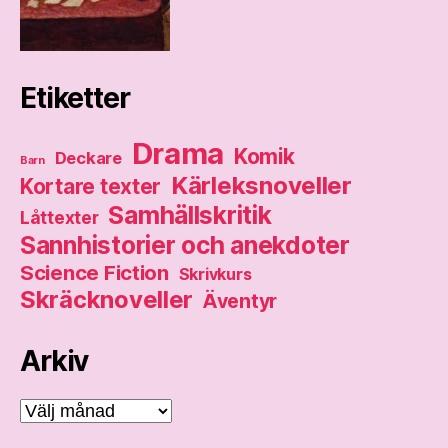
Etiketter
Drama
Komik
Deckare
Barn
Kärleksnoveller
Kortare texter
Samhällskritik
Låttexter
Sannhistorier och anekdoter
Science Fiction
Skrivkurs
Skräcknoveller
Äventyr
Arkiv
Arkiv