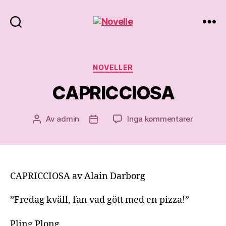
Novelle
Kategorier
NOVELLER
CAPRICCIOSA
till
Av
admin
Inga kommentarer
Inläggsförfattare
Inläggsdatum
CAPRICC
CAPRICCIOSA av Alain Darborg
”Fredag kväll, fan vad gött med en pizza!”
Pling Plong