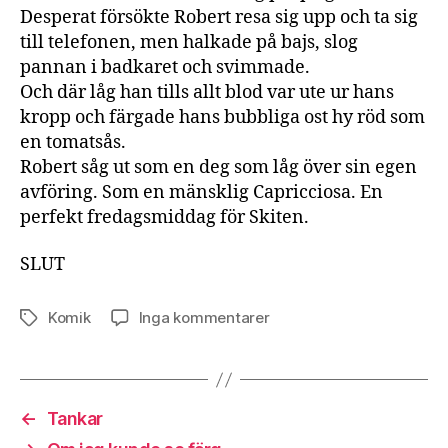
Desperat försökte Robert resa sig upp och ta sig
till telefonen, men halkade på bajs, slog
pannan i badkaret och svimmade.
Och där låg han tills allt blod var ute ur hans
kropp och färgade hans bubbliga ost hy röd som
en tomatsås.
Robert såg ut som en deg som låg över sin egen
avföring. Som en mänsklig Capricciosa. En
perfekt fredagsmiddag för Skiten.
SLUT
till
Komik
Inga kommentarer
Etiketter
CAPRICCIOSA
←
Tankar