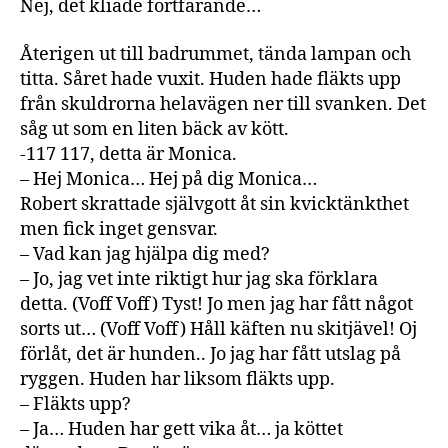
Nej, det kliade fortfarande…
Återigen ut till badrummet, tända lampan och
titta. Såret hade vuxit. Huden hade fläkts upp
från skuldrorna helavägen ner till svanken. Det
såg ut som en liten bäck av kött.
-117 117, detta är Monica.
– Hej Monica… Hej på dig Monica…
Robert skrattade självgott åt sin kvicktänkthet
men fick inget gensvar.
– Vad kan jag hjälpa dig med?
– Jo, jag vet inte riktigt hur jag ska förklara
detta. (Voff Voff) Tyst! Jo men jag har fått något
sorts ut… (Voff Voff) Håll käften nu skitjävel! Oj
förlåt, det är hunden.. Jo jag har fått utslag på
ryggen. Huden har liksom fläkts upp.
– Fläkts upp?
– Ja… Huden har gett vika åt… ja köttet