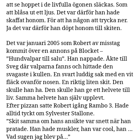
att se hoppet i de livfulla ögonen släckas. Som
att blåsa ut ett ljus. Det var därför han hade
skaffat honom. För att ha någon att trycka ner.
Ja det var därför han döpt honom till skiten.
Det var januari 2005 som Robert av misstag
kommit över en annons på Blocket –
”Hundvalpar till salu”. Han nappade. Åkte till
Sveg där valparna fanns och hittade den
svagaste i kullen. En svart luddig sak med en vit
fläck ovanför nosen. En riktig liten skit. Den
skulle han ha. Den skulle han ge ett helvete till
liv. Samma helvete han själv upplevt.
Efter pizzan satte Robert igång Rambo 3. Hade
alltid tyckt om Sylvester Stallone.
”Skit samma om hans ansikte var snett när han
pratade. Han hade muskler, han var cool, han …
Vad sugen jag blev på…”