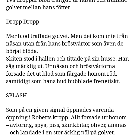
Två droppar blod trängde ur näsan och träffade
golvet mellan hans fötter.
Dropp Dropp
Mer blod träffade golvet. Men det kom inte från
näsan utan från hans bröstvårtor som även de
börjat blöda.
Skiten stod i hallen och tittade på sin husse. Han
såg märklig ut. Ur näsan och bröstvårtorna
forsade det ut blod som färgade honom röd,
samtidigt som hans hud bubblade frenetiskt.
SPLASH
Som på en given signal öppnades varenda
öppning i Roberts kropp. Allt forsade ur honom
– avföring, spya, piss, skinkbitar, oliver, ananas
– och landade i en stor äcklig pöl på golvet.