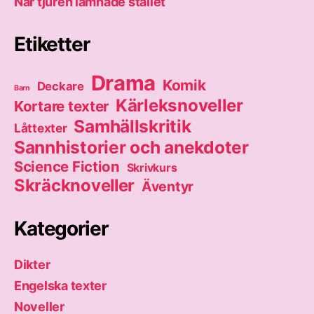
När tjuren lämnade stallet
Etiketter
Drama
Komik
Deckare
Barn
Kärleksnoveller
Kortare texter
Samhällskritik
Låttexter
Sannhistorier och anekdoter
Science Fiction
Skrivkurs
Skräcknoveller
Äventyr
Kategorier
Dikter
Engelska texter
Noveller