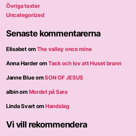
Övriga texter
Uncategorized
Senaste kommentarerna
Elisabet
om
The valley once mine
Anna Harder
om
Tack och lov att Huset brann
Janne Blue
om
SON OF JESUS
albin
om
Mordet på Sara
Linda Svart
om
Handslag
Vi vill rekommendera