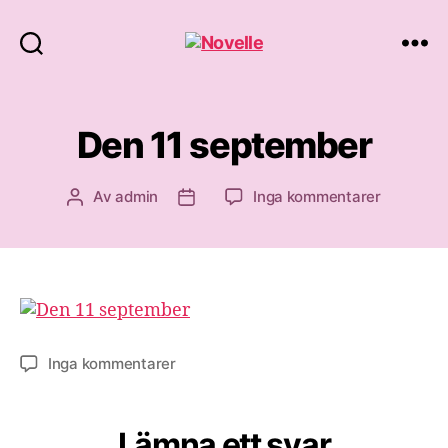
Novelle
Den 11 september
till
Av
admin
Inga kommentarer
Inläggsförfattare
Inläggsdatum
Den
11
septembe
till
Inga kommentarer
Den
11
september
Lämna ett svar