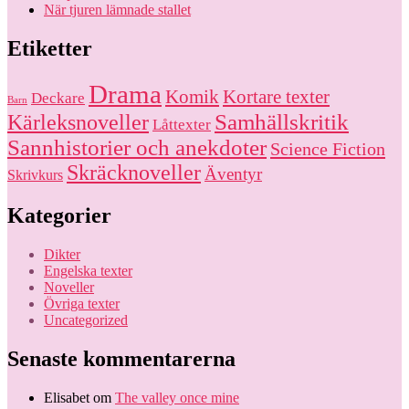
När tjuren lämnade stallet
Etiketter
Drama
Komik
Kortare texter
Deckare
Barn
Kärleksnoveller
Samhällskritik
Låttexter
Sannhistorier och anekdoter
Science Fiction
Skräcknoveller
Äventyr
Skrivkurs
Kategorier
Dikter
Engelska texter
Noveller
Övriga texter
Uncategorized
Senaste kommentarerna
Elisabet
om
The valley once mine