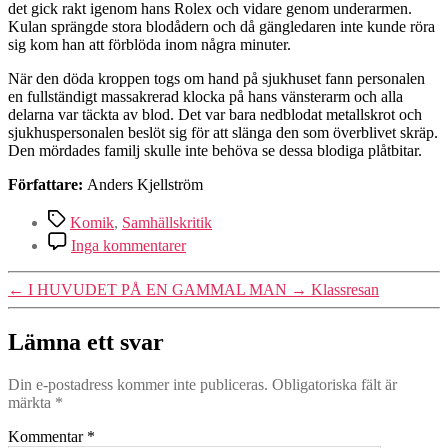
det gick rakt igenom hans Rolex och vidare genom underarmen.
Kulan sprängde stora blodådern och då gängledaren inte kunde röra
sig kom han att förblöda inom några minuter.
När den döda kroppen togs om hand på sjukhuset fann personalen
en fullständigt massakrerad klocka på hans vänsterarm och alla
delarna var täckta av blod. Det var bara nedblodat metallskrot och
sjukhuspersonalen beslöt sig för att slänga den som överblivet skräp.
Den mördades familj skulle inte behöva se dessa blodiga plåtbitar.
Författare:
Anders Kjellström
Etiketter
Komik
,
Samhällskritik
till
Inga kommentarer
Den
lycklige
←
I HUVUDET PÅ EN GAMMAL MAN
→
Klassresan
ägaren
av
en
Lämna ett svar
Rolex
Din e-postadress kommer inte publiceras.
Obligatoriska fält är
märkta
*
Kommentar
*