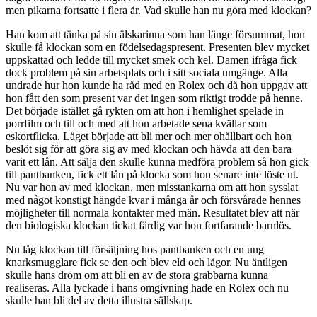
men pikarna fortsatte i flera år. Vad skulle han nu göra med klockan?
Han kom att tänka på sin älskarinna som han länge försummat, hon
skulle få klockan som en födelsedagspresent. Presenten blev mycket
uppskattad och ledde till mycket smek och kel. Damen ifråga fick
dock problem på sin arbetsplats och i sitt sociala umgänge. Alla
undrade hur hon kunde ha råd med en Rolex och då hon uppgav att
hon fått den som present var det ingen som riktigt trodde på henne.
Det började istället gå rykten om att hon i hemlighet spelade in
porrfilm och till och med att hon arbetade sena kvällar som
eskortflicka. Läget började att bli mer och mer ohållbart och hon
beslöt sig för att göra sig av med klockan och hävda att den bara
varit ett lån. Att sälja den skulle kunna medföra problem så hon gick
till pantbanken, fick ett lån på klocka som hon senare inte löste ut.
Nu var hon av med klockan, men misstankarna om att hon sysslat
med något konstigt hängde kvar i många år och försvårade hennes
möjligheter till normala kontakter med män. Resultatet blev att när
den biologiska klockan tickat färdig var hon fortfarande barnlös.
Nu låg klockan till försäljning hos pantbanken och en ung
knarksmugglare fick se den och blev eld och lågor. Nu äntligen
skulle hans dröm om att bli en av de stora grabbarna kunna
realiseras. Alla lyckade i hans omgivning hade en Rolex och nu
skulle han bli del av detta illustra sällskap.