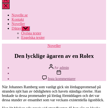
sökningen
Novelle.se
Kontakt
Noveller
Dikter
Visa
undermeny
Övriga texter
Engelska texter
Kategorier
Noveller
Den lycklige ägaren av en Rolex
Inläggsförfattare
Av
admin
Inläggsdatum
till
Inga kommentarer
Den
lycklige
När Johannes Ramberg som vanligt gick sin lördagspromenad på
ägaren
stranden njöt han av ödsligheten och havets ständiga rörelse. Han
av
brukade ta dessa promenader på lördag förmiddagen och det var
en
dessa stunder av ensamhet som var veckans existentiella ögonblick.
Rolex