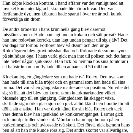
Han köpte klockan kontant, i hand affärer var det vanligt med att
mycket kontanter låg och skräpade lite här och var. Den var
fortfarande dyr, men köparen hade sparat i över tre år och kunde
förverkliga sin dröm.
De andra bröderna i hans kriminella gäng blev däremot
misstänksamma. Hade han lagt undan kokain och sålt privat? Hade
han inte redovisat korrekt, utan lagt undan pengar till sig själv? Det
var dags för förhör. Förhöret blev våldsamt och den unge
Rolexägaren blev grovt misshandlad och förlorade dessutom synen
på sitt högra öga. I hans värld gick man inte till polisen och det fanns
inte heller någon sjukkassa. Han fick bo hemma hos sina föräldrar i
ett halvår innan han flyttade till en annan stad 50 mil bort.
Klockan tog en gängledare som nu hade två Rolex. Den nya som
han hade till sina blåa tröjor och en gammal som han hade till sina
bruna. Det var så en gängledare markerade sin position. Nu ville det
sig så illa att det blev konkurrens om knarkmarknaden vilket
blossade upp till ett gängkrig. Gängledaren lät skägget växa,
skaffade sig mörka glasögon och gick alltid klädd i en hoodie för att
dölja sitt ansikte. Han var dock känd för sin blåa Rolex och tack
vare denna blev han igenkänd av konkurrentgänget. Larmet gick
och mordpatruller sändes ut. Mördarna hann upp honom på en
parkeringsplats och avlossade två skott. Det första gick igenom hans
ben så att han inte kunde röra sig. Det andra skottet var allvarligare,