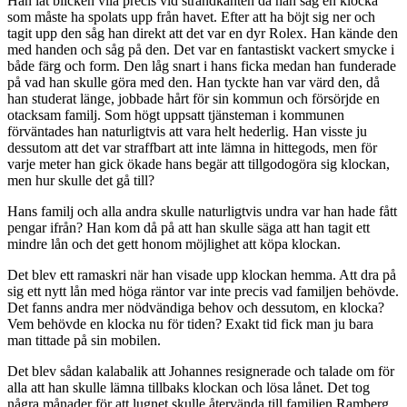
Han lät blicken vila precis vid strandkanten då han såg en klocka
som måste ha spolats upp från havet. Efter att ha böjt sig ner och
tagit upp den såg han direkt att det var en dyr Rolex. Han kände den
med handen och såg på den. Det var en fantastiskt vackert smycke i
både färg och form. Den låg snart i hans ficka medan han funderade
på vad han skulle göra med den. Han tyckte han var värd den, då
han studerat länge, jobbade hårt för sin kommun och försörjde en
otacksam familj. Som högt uppsatt tjänsteman i kommunen
förväntades han naturligtvis att vara helt hederlig. Han visste ju
dessutom att det var straffbart att inte lämna in hittegods, men för
varje meter han gick ökade hans begär att tillgodogöra sig klockan,
men hur skulle det gå till?
Hans familj och alla andra skulle naturligtvis undra var han hade fått
pengar ifrån? Han kom då på att han skulle säga att han tagit ett
mindre lån och det gett honom möjlighet att köpa klockan.
Det blev ett ramaskri när han visade upp klockan hemma. Att dra på
sig ett nytt lån med höga räntor var inte precis vad familjen behövde.
Det fanns andra mer nödvändiga behov och dessutom, en klocka?
Vem behövde en klocka nu för tiden? Exakt tid fick man ju bara
man tittade på sin mobilen.
Det blev sådan kalabalik att Johannes resignerade och talade om för
alla att han skulle lämna tillbaks klockan och lösa lånet. Det tog
några månader för att lugnet skulle återvända till familjen Ramberg,