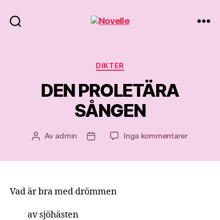
Novelle
Kategorier
DIKTER
DEN PROLETÄRA
SÅNGEN
till
Av
admin
Inga kommentarer
Inläggsförfattare
Inläggsdatum
DEN
PROLETÄ
SÅNGEN
Vad är bra med drömmen
av sjöhästen