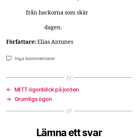
från hackorna som skär
dagen.
Författare:
Elias Antunes
till
Inga kommentarer
DEN
PROLETÄRA
SÅNGEN
←
MITT ögonblick på jorden
→
Grumliga ögon
Lämna ett svar