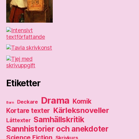
Etiketter
Drama
Komik
Deckare
Barn
Kärleksnoveller
Kortare texter
Samhällskritik
Låttexter
Sannhistorier och anekdoter
Science Fiction
Skrivkurs