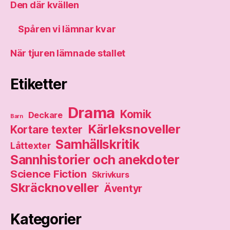
Den där kvällen
Spåren vi lämnar kvar
När tjuren lämnade stallet
Etiketter
Drama
Komik
Deckare
Barn
Kärleksnoveller
Kortare texter
Samhällskritik
Låttexter
Sannhistorier och anekdoter
Science Fiction
Skrivkurs
Skräcknoveller
Äventyr
Kategorier