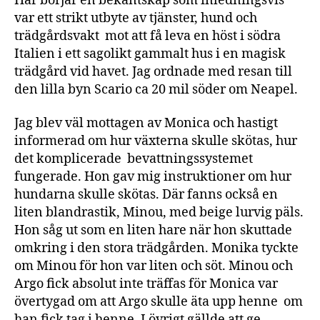
Här börjar en bekantskap som inledningsvis
var ett strikt utbyte av tjänster, hund och
trädgårdsvakt mot att få leva en höst i södra
Italien i ett sagolikt gammalt hus i en magisk
trädgård vid havet. Jag ordnade med resan till
den lilla byn Scario ca 20 mil söder om Neapel.
Jag blev väl mottagen av Monica och hastigt
informerad om hur växterna skulle skötas, hur
det komplicerade bevattningssystemet
fungerade. Hon gav mig instruktioner om hur
hundarna skulle skötas. Där fanns också en
liten blandrastik, Minou, med beige lurvig päls.
Hon såg ut som en liten hare när hon skuttade
omkring i den stora trädgården. Monika tyckte
om Minou för hon var liten och söt. Minou och
Argo fick absolut inte träffas för Monica var
övertygad om att Argo skulle äta upp henne om
han fick tag i henne. I övrigt gällde att ge