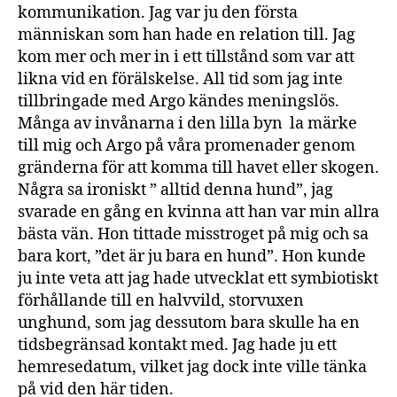
kommunikation. Jag var ju den första
människan som han hade en relation till. Jag
kom mer och mer in i ett tillstånd som var att
likna vid en förälskelse. All tid som jag inte
tillbringade med Argo kändes meningslös.
Många av invånarna i den lilla byn la märke
till mig och Argo på våra promenader genom
gränderna för att komma till havet eller skogen.
Några sa ironiskt ” alltid denna hund”, jag
svarade en gång en kvinna att han var min allra
bästa vän. Hon tittade misstroget på mig och sa
bara kort, ”det är ju bara en hund”. Hon kunde
ju inte veta att jag hade utvecklat ett symbiotiskt
förhållande till en halvvild, storvuxen
unghund, som jag dessutom bara skulle ha en
tidsbegränsad kontakt med. Jag hade ju ett
hemresedatum, vilket jag dock inte ville tänka
på vid den här tiden.