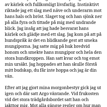
av kärlek och fullkomligt livsfarlig. Instinktivt
riktade jag ett slag med näve och underarm mot
hans hals och bröst. Slaget tog och han sjönk ner
på alla fyra och tittade på mig med undrande
blick. Jag insåg att jag hade besvarat hans
kärlek och glädje med ett slag. Jag kom på att på
hundspråk är det en blidkande gest att smeka
mungiporna. Jag satte mig på huk bredvid
honom och smekte hans mungipor och hela den
stora hundkroppen. Han satt kvar och tog emot
min ursäkt. Jag hoppades att han skulle förstå
mitt budskap, du får inte hoppa och jag är din
vän.
Efter att jag gjort mina morgonbestyr gick jag ut
igen och där satt Argo väntande. Vid frukosten
vid det stora trädgårdsbordet satt han och
iakttog mig. Mot alla gängse regler om hur man