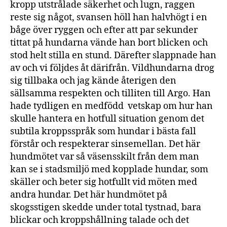
kropp utstrålade säkerhet och lugn, raggen
reste sig något, svansen höll han halvhögt i en
båge över ryggen och efter att par sekunder
tittat på hundarna vände han bort blicken och
stod helt stilla en stund. Därefter slappnade han
av och vi följdes åt därifrån. Vildhundarna drog
sig tillbaka och jag kände återigen den
sällsamma respekten och tilliten till Argo. Han
hade tydligen en medfödd vetskap om hur han
skulle hantera en hotfull situation genom det
subtila kroppsspråk som hundar i bästa fall
förstår och respekterar sinsemellan. Det här
hundmötet var så väsensskilt från dem man
kan se i stadsmiljö med kopplade hundar, som
skäller och beter sig hotfullt vid möten med
andra hundar. Det här hundmötet på
skogsstigen skedde under total tystnad, bara
blickar och kroppshållning talade och det