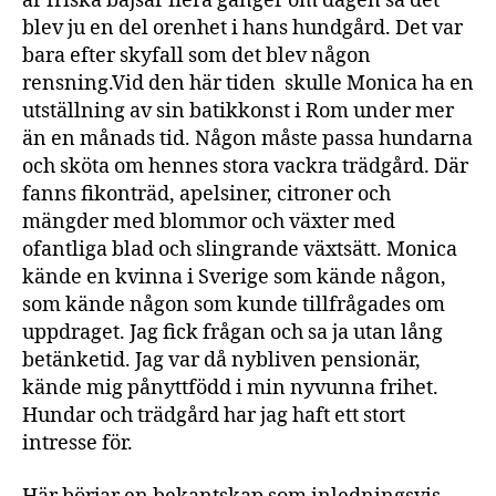
är friska bajsar flera gånger om dagen så det
blev ju en del orenhet i hans hundgård. Det var
bara efter skyfall som det blev någon
rensning.Vid den här tiden skulle Monica ha en
utställning av sin batikkonst i Rom under mer
än en månads tid. Någon måste passa hundarna
och sköta om hennes stora vackra trädgård. Där
fanns fikonträd, apelsiner, citroner och
mängder med blommor och växter med
ofantliga blad och slingrande växtsätt. Monica
kände en kvinna i Sverige som kände någon,
som kände någon som kunde tillfrågades om
uppdraget. Jag fick frågan och sa ja utan lång
betänketid. Jag var då nybliven pensionär,
kände mig pånyttfödd i min nyvunna frihet.
Hundar och trädgård har jag haft ett stort
intresse för.