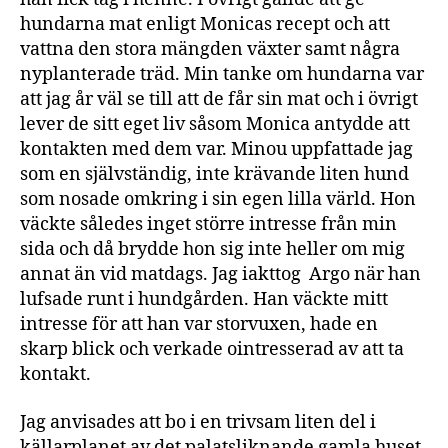
hundarna mat enligt Monicas recept och att
vattna den stora mängden växter samt några
nyplanterade träd. Min tanke om hundarna var
att jag år väl se till att de får sin mat och i övrigt
lever de sitt eget liv såsom Monica antydde att
kontakten med dem var. Minou uppfattade jag
som en självständig, inte krävande liten hund
som nosade omkring i sin egen lilla värld. Hon
väckte således inget större intresse från min
sida och då brydde hon sig inte heller om mig
annat än vid matdags. Jag iakttog Argo när han
lufsade runt i hundgården. Han väckte mitt
intresse för att han var storvuxen, hade en
skarp blick och verkade ointresserad av att ta
kontakt.
Jag anvisades att bo i en trivsam liten del i
källarplanet av det palatsliknande gamla huset.