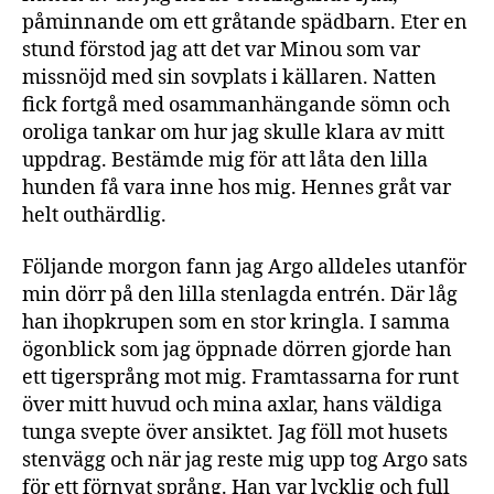
påminnande om ett gråtande spädbarn. Eter en
stund förstod jag att det var Minou som var
missnöjd med sin sovplats i källaren. Natten
fick fortgå med osammanhängande sömn och
oroliga tankar om hur jag skulle klara av mitt
uppdrag. Bestämde mig för att låta den lilla
hunden få vara inne hos mig. Hennes gråt var
helt outhärdlig.
Följande morgon fann jag Argo alldeles utanför
min dörr på den lilla stenlagda entrén. Där låg
han ihopkrupen som en stor kringla. I samma
ögonblick som jag öppnade dörren gjorde han
ett tigersprång mot mig. Framtassarna for runt
över mitt huvud och mina axlar, hans väldiga
tunga svepte över ansiktet. Jag föll mot husets
stenvägg och när jag reste mig upp tog Argo sats
för ett förnyat språng. Han var lycklig och full