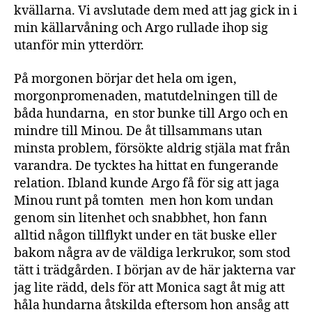
kvällarna. Vi avslutade dem med att jag gick in i
min källarvåning och Argo rullade ihop sig
utanför min ytterdörr.
På morgonen börjar det hela om igen,
morgonpromenaden, matutdelningen till de
båda hundarna, en stor bunke till Argo och en
mindre till Minou. De åt tillsammans utan
minsta problem, försökte aldrig stjäla mat från
varandra. De tycktes ha hittat en fungerande
relation. Ibland kunde Argo få för sig att jaga
Minou runt på tomten men hon kom undan
genom sin litenhet och snabbhet, hon fann
alltid någon tillflykt under en tät buske eller
bakom några av de väldiga lerkrukor, som stod
tätt i trädgården. I början av de här jakterna var
jag lite rädd, dels för att Monica sagt åt mig att
håla hundarna åtskilda eftersom hon ansåg att