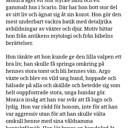
Monica äger en stor stycke land och ett
gammalt hus i Scario. Där har hon bott stor del
av sitt liv och ägnat sig åt sin konst. Hon gör den
mest underbart vackra batik med detaljrika
avbildningar av växter och djur. Motiv hittar
hon från antikens mytologi och från bibelns
berättelser.
Hon tänkte att hon kunde ge den lilla valpen ett
bra liv, han skulle få springa omkring på
hennes stora tomt och bli hennes vän. Argo
växte och blev en vild ung hund, hoppade och
hälsade på alla och skällde och betedde sig som
helt ouppfostrade stora, unga hundar gör.
Monica insåg att han var svår att få lugn och
lydig. Hon var rädd för honom, inte för att han
var aggressiv utan för att han skulle välta
omkull henne med sina våldsamma