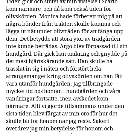
Tiden gick och slutet av min vistelse i Scario
kom närmare och då kom också tiden för
olivskörden. Monica hade förberett mig på att
några bönder från trakten skulle komma och
lägga ut nät under olivträden för att fånga upp
dem. Det betydde att stora ytor av trädgården
inte kunde beträdas. Argo blev förpassad till sin
hundgård. Där gick han omkring och gnydde på
det mest hjärtskärande sätt. Han skulle ha
trasslat in sig i näten och förstört hela
arrangemanget kring olivskörden om han fått
vara utanför hundgården. Jag tillbringade
mycket tid hos honom i hundgården och våra
vandringar fortsatte, men avskedet kom
närmare. Allt vi gjorde tillsammans under den
sista tiden blev färgat av min oro för hur det
skulle bli för honom när jag reste. Säkert
överdrev jag min betydelse för honom och