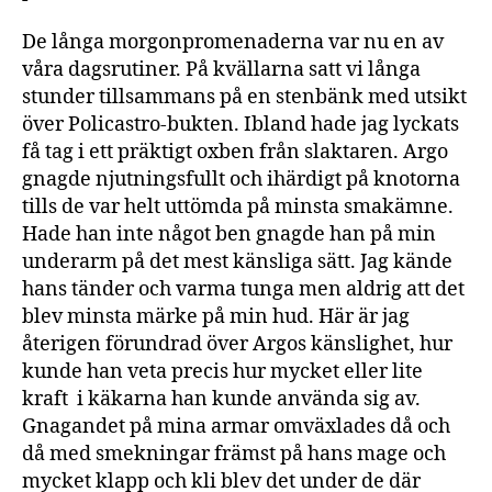
De långa morgonpromenaderna var nu en av
våra dagsrutiner. På kvällarna satt vi långa
stunder tillsammans på en stenbänk med utsikt
över Policastro-bukten. Ibland hade jag lyckats
få tag i ett präktigt oxben från slaktaren. Argo
gnagde njutningsfullt och ihärdigt på knotorna
tills de var helt uttömda på minsta smakämne.
Hade han inte något ben gnagde han på min
underarm på det mest känsliga sätt. Jag kände
hans tänder och varma tunga men aldrig att det
blev minsta märke på min hud. Här är jag
återigen förundrad över Argos känslighet, hur
kunde han veta precis hur mycket eller lite
kraft i käkarna han kunde använda sig av.
Gnagandet på mina armar omväxlades då och
då med smekningar främst på hans mage och
mycket klapp och kli blev det under de där