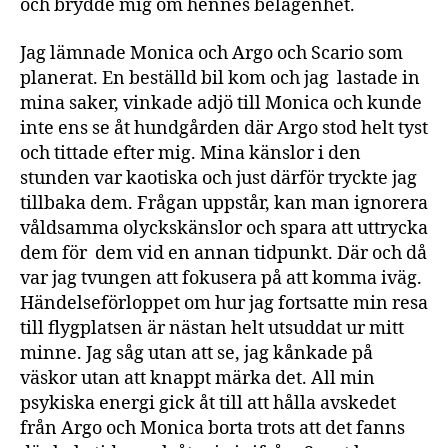
och brydde mig om hennes belägenhet.
Jag lämnade Monica och Argo och Scario som
planerat. En beställd bil kom och jag lastade in
mina saker, vinkade adjö till Monica och kunde
inte ens se åt hundgården där Argo stod helt tyst
och tittade efter mig. Mina känslor i den
stunden var kaotiska och just därför tryckte jag
tillbaka dem. Frågan uppstår, kan man ignorera
våldsamma olyckskänslor och spara att uttrycka
dem för dem vid en annan tidpunkt. Där och då
var jag tvungen att fokusera på att komma iväg.
Händelseförloppet om hur jag fortsatte min resa
till flygplatsen är nästan helt utsuddat ur mitt
minne. Jag såg utan att se, jag kånkade på
väskor utan att knappt märka det. All min
psykiska energi gick åt till att hålla avskedet
från Argo och Monica borta trots att det fanns