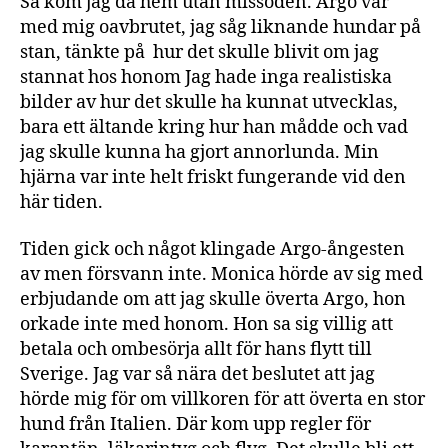
Så kom jag då hem utan missöden. Argo var
med mig oavbrutet, jag såg liknande hundar på
stan, tänkte på hur det skulle blivit om jag
stannat hos honom Jag hade inga realistiska
bilder av hur det skulle ha kunnat utvecklas,
bara ett ältande kring hur han mådde och vad
jag skulle kunna ha gjort annorlunda. Min
hjärna var inte helt friskt fungerande vid den
här tiden.
Tiden gick och något klingade Argo-ångesten
av men försvann inte. Monica hörde av sig med
erbjudande om att jag skulle överta Argo, hon
orkade inte med honom. Hon sa sig villig att
betala och ombesörja allt för hans flytt till
Sverige. Jag var så nära det beslutet att jag
hörde mig för om villkoren för att överta en stor
hund från Italien. Där kom upp regler för