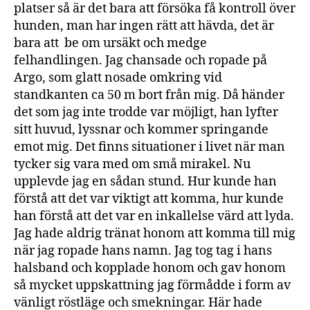
platser så är det bara att försöka få kontroll över
hunden, man har ingen rätt att hävda, det är
bara att be om ursäkt och medge
felhandlingen. Jag chansade och ropade på
Argo, som glatt nosade omkring vid
standkanten ca 50 m bort från mig. Då händer
det som jag inte trodde var möjligt, han lyfter
sitt huvud, lyssnar och kommer springande
emot mig. Det finns situationer i livet när man
tycker sig vara med om små mirakel. Nu
upplevde jag en sådan stund. Hur kunde han
förstå att det var viktigt att komma, hur kunde
han förstå att det var en inkallelse värd att lyda.
Jag hade aldrig tränat honom att komma till mig
när jag ropade hans namn. Jag tog tag i hans
halsband och kopplade honom och gav honom
så mycket uppskattning jag förmådde i form av
vänligt röstläge och smekningar. Här hade