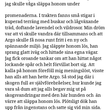
jag skulle våga släppa honom under
promenaderna. I trakten fanns små stigar i
kuperad terräng med buskar och lågväxande
träd, doftande lavendel och vildrosor. Min dröm
var att vi skulle vandra där tillsammans och att
Argo skulle få nosa runt fritt i en ny och
spännande miljö. Jag släppte honom lös, han
sprang glatt iväg och hittade sina egna vägar.
Jag fick oroande tankar om att han hittat något
lockande spår och helt förvillat bort sig. Att
kalla på honom föreföll mig meningslöst, visste
han alls att han hette Argo. Så stod jag där i
skogen full av självförebråelser, hur kunde jag
vara så dum att jag alls begav mig ut på
skogsvandringar med den här hunden och än
värre att släppa honom lös. Plötsligt dök han
upp från ingenstans och satte sig vid min sida.