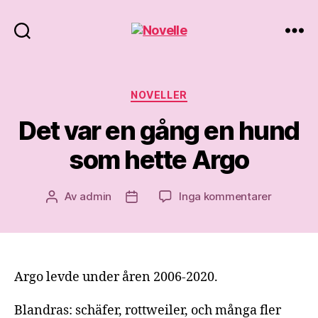
Novelle
Kategorier
NOVELLER
Det var en gång en hund
som hette Argo
till
Av
admin
Inga kommentarer
Inläggsförfattare
Inläggsdatum
Det
var
en
gång
en
Argo levde under åren 2006-2020.
hund
som
Blandras: schäfer, rottweiler, och många fler