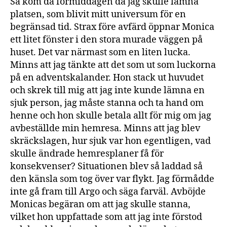
Så kom då förmiddagen då jag skulle lämna
platsen, som blivit mitt universum för en
begränsad tid. Strax före avfärd öppnar Monica
ett litet fönster i den stora murade väggen på
huset. Det var närmast som en liten lucka.
Minns att jag tänkte att det som ut som luckorna
på en adventskalander. Hon stack ut huvudet
och skrek till mig att jag inte kunde lämna en
sjuk person, jag måste stanna och ta hand om
henne och hon skulle betala allt för mig om jag
avbeställde min hemresa. Minns att jag blev
skräckslagen, hur sjuk var hon egentligen, vad
skulle ändrade hemresplaner få för
konsekvenser? Situationen blev så laddad så
den känsla som tog över var flykt. Jag förmådde
inte gå fram till Argo och säga farväl. Avböjde
Monicas begäran om att jag skulle stanna,
vilket hon uppfattade som att jag inte förstod