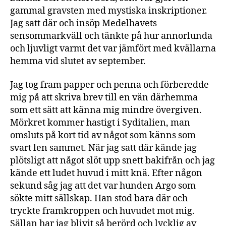
gammal gravsten med mystiska inskriptioner.
Jag satt där och insöp Medelhavets
sensommarkväll och tänkte på hur annorlunda
och ljuvligt varmt det var jämfört med kvällarna
hemma vid slutet av september.
Jag tog fram papper och penna och förberedde
mig på att skriva brev till en vän därhemma
som ett sätt att känna mig mindre övergiven.
Mörkret kommer hastigt i Syditalien, man
omsluts på kort tid av något som känns som
svart len sammet. När jag satt där kände jag
plötsligt att något slöt upp snett bakifrån och jag
kände ett ludet huvud i mitt knä. Efter någon
sekund såg jag att det var hunden Argo som
sökte mitt sällskap. Han stod bara där och
tryckte framkroppen och huvudet mot mig.
Sällan har jag blivit så berörd och lycklig av