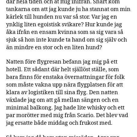
där hela tiden och åt mig inifrån. Snart kom
tankarna om att jag kunde ju ha stannat om min
kärlek till hunden nu var så stor. Var jag en
ynklig liten egoistisk svikare? Hur kunde jag
åka ifrån en ensam kvinna som sa sig vara så
sjuk så hon inte kunde ta hand om sig själv och
än mindre en stor och en liten hund?
Natten före flygresan befann jag mig på ett
hotell. Ett sådant där helt själlöst ställe, som
bara finns för enstaka övernattningar för folk
som måste vakna upp nära flygplatsen för att
klara av logistiken till sina flyg. Den natten
växlade jag om att gå mellan sängen och en
minimal balkong. Jag hade lite whisky och ett
par morötter med mig från Scario. Det blev vad
jag ersatte både middag och frukost med.