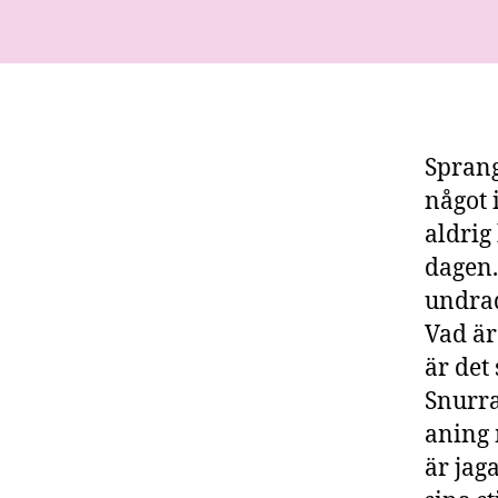
Sprang
något 
aldrig
dagen.
undrad
Vad är
är det
Snurra
aning 
är jag