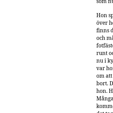
som nu
Hon sp
över h
finns 
och må
fotfäs
runt o
nu i k
var ho
om att
bort. 
hon. H
Många 
kommer