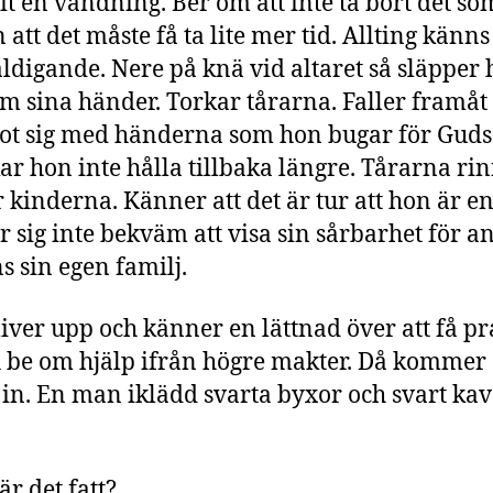
git en vändning. Ber om att inte ta bort det s
att det måste få ta lite mer tid. Allting känns
ldigande. Nere på knä vid altaret så släpper
om sina händer. Torkar tårarna. Faller framåt
ot sig med händerna som hon bugar för Guds
ar hon inte hålla tillbaka längre. Tårarna ri
r kinderna. Känner att det är tur att hon är e
 sig inte bekväm att visa sin sårbarhet för a
ns sin egen familj.
iver upp och känner en lättnad över att få pr
h be om hjälp ifrån högre makter. Då kommer 
in. En man iklädd svarta byxor och svart kava
är det fatt?