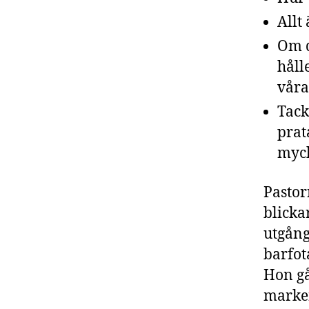
Allt
Om d
håll
våra
Tack
prat
myck
Pastor
blicka
utgång
barfot
Hon gå
marken