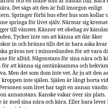
tjärnor och en måne som är nästan full. Bara 
kära. Det sägs att den är full imorgon enligt
ern. Springer förbi hus efter hus som kollar 
nne springa för livet själv. Närmar sig kremat
gger till vänster. Känner ett obehag av känsla
den. Tycker inte om att känna att där åker
kor in och bränns tills det är bara aska kva
ska grävas ner i minneslunden för att vara d
nne för alltid. Någonstans för sina nära och kä
a för att känna sig omtänksamma och bekvä
älva. Men det som dom inte vet. Är ju att den a
n kroppen inte själen. Själen är långt borta vi
 Personen som livet har tagit en annan vändni
on annanstans. Kanske vakar över sin plats.
 är med sina nära och kära. Eller bara lever 