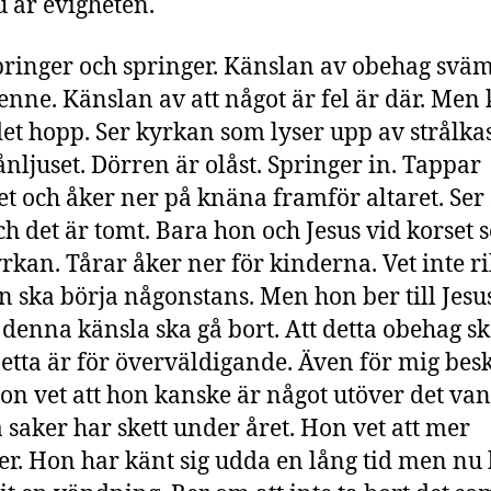
 är evigheten.
ringer och springer. Känslan av obehag sv
enne. Känslan av att något är fel är där. Men
det hopp. Ser kyrkan som lyser upp av strålka
nljuset. Dörren är olåst. Springer in. Tappar
tet och åker ner på knäna framför altaret. Ser 
ch det är tomt. Bara hon och Jesus vid korset 
yrkan. Tårar åker ner för kinderna. Vet inte ri
n ska börja någonstans. Men hon ber till Jesu
 denna känsla ska gå bort. Att detta obehag sk
Detta är för överväldigande. Även för mig bes
on vet att hon kanske är något utöver det van
saker har skett under året. Hon vet att mer
. Hon har känt sig udda en lång tid men nu