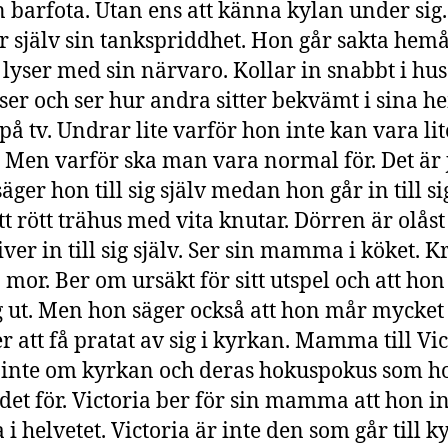
 barfota. Utan ens att känna kylan under sig.
 själv sin tankspriddhet. Hon går sakta hemå
lyser med sin närvaro. Kollar in snabbt i hu
ser och ser hur andra sitter bekvämt i sina h
 på tv. Undrar lite varför hon inte kan vara li
 Men varför ska man vara normal för. Det är 
säger hon till sig själv medan hon går in till sig
tt rött trähus med vita knutar. Dörren är olåst
iver in till sig själv. Ser sin mamma i köket. 
 mor. Ber om ursäkt för sitt utspel och att hon
 ut. Men hon säger också att hon mår mycket 
er att få pratat av sig i kyrkan. Mamma till Vi
 inte om kyrkan och deras hokuspokus som h
 det för. Victoria ber för sin mamma att hon in
i helvetet. Victoria är inte den som går till 