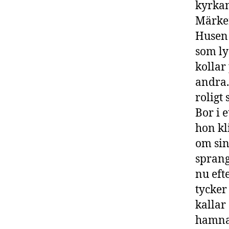
kyrkan
Märker
Husen 
som ly
kollar
andra.
roligt 
Bor i e
hon kl
om sin
sprang
nu eft
tycker
kallar
hamna 