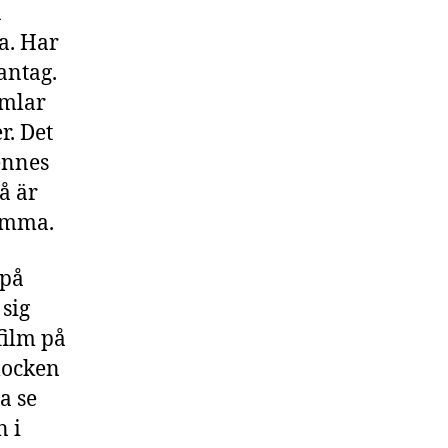
a
a. Har
antag.
imlar
r. Det
ennes
å är
mamma.
 på
sig
 film på
nlocken
a se
n i