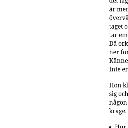
det ta
är men 
övervä
taget 
tar em
Då ork
ner fö
Känner
Inte e
Hon kl
sig oc
någon 
krage.
Hur 