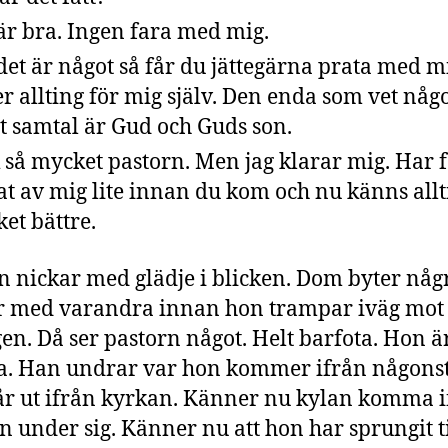
 är bra. Ingen fara med mig.
et är något så får du jättegärna prata med mi
er allting för mig själv. Den enda som vet någ
t samtal är Gud och Guds son.
 så mycket pastorn. Men jag klarar mig. Har f
at av mig lite innan du kom och nu känns allt
et bättre.
n nickar med glädje i blicken. Dom byter någ
r med varandra innan hon trampar iväg mot
en. Då ser pastorn något. Helt barfota. Hon är
a. Han undrar var hon kommer ifrån någons
r ut ifrån kyrkan. Känner nu kylan komma i
 under sig. Känner nu att hon har sprungit ti