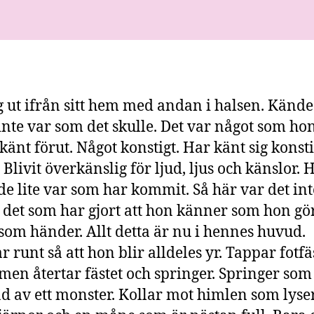
andra
chans
 ut ifrån sitt hem med andan i halsen. Kände
inte var som det skulle. Det var något som ho
 känt förut. Något konstigt. Har känt sig konst
 Blivit överkänslig för ljud, ljus och känslor. 
e lite var som har kommit. Så här var det inte
 det som har gjort att hon känner som hon gör
 som händer. Allt detta är nu i hennes huvud.
r runt så att hon blir alldeles yr. Tappar fotfä
men återtar fästet och springer. Springer so
ad av ett monster. Kollar mot himlen som lys