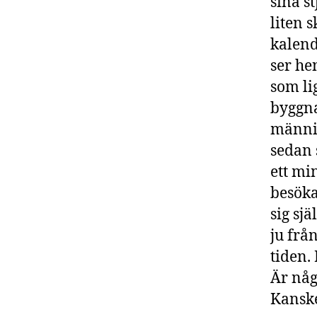
sina s
liten s
kalend
ser he
som li
byggna
männis
sedan 
ett mi
besök
sig sj
ju frå
tiden.
Är någ
Kanske