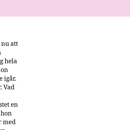
 nu att
n
ig hela
Hon
 igår.
. Vad
stet en
m hon
er med