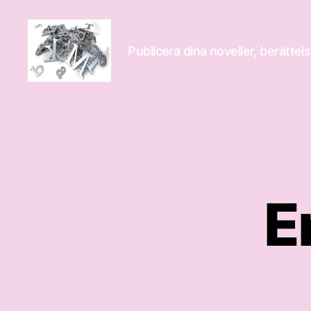
Publicera dina noveller, berättels
Novelle
E