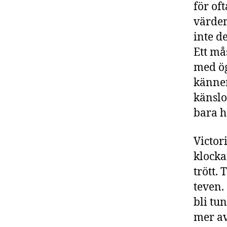
för of
värder
inte d
Ett må
med ög
känner
känslo
bara h
Victori
klocka
trött. 
teven.
bli tu
mer av