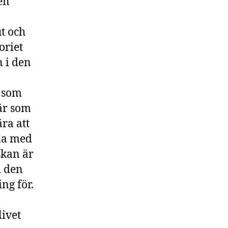
en
ut och
oriet
n i den
r som
är som
ra att
ma med
skan är
d den
ng för.
livet