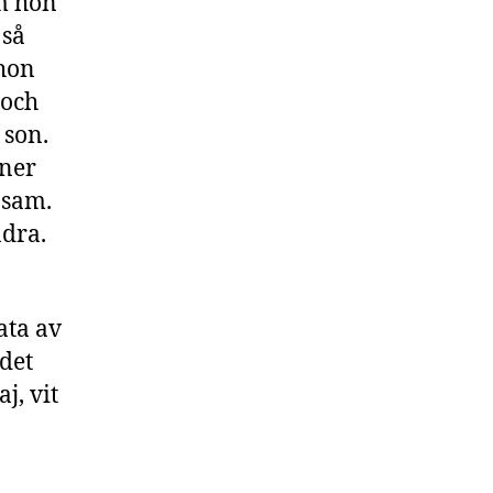
om hon
 så
 hon
 och
 son.
nner
nsam.
ndra.
ata av
det
j, vit