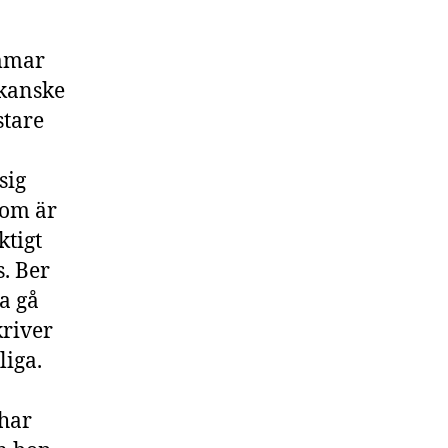
ämmar
 kanske
stare
sig
som är
ktigt
s. Ber
a gå
kriver
liga.
 har