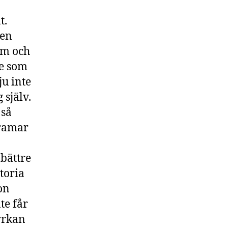
t.
sen
em och
te som
ju inte
 själv.
 så
Kramar
bättre
ctoria
on
te får
kyrkan