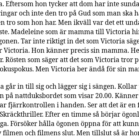
ta. Eftersom hon tycker att dom har inte sund
ingar och inte den tro på Gud som man ska h
en tro som hon har. Men ikväll var det ett und
ste. Madeleine som är mamma till Victoria h
onen. Tar inte riktigt in det som Victoria säge
 Victoria. Hon känner precis sin mamma. H
r. Rösten som säger att det som Victoria tror p
okuspokus. Men Victoria ber ändå för sin 
a går in till sig och lägger sig i sängen. Kollar
n på nattduksbordet som visar 20.00. Känner 
Tar fjärrkontrollen i handen. Ser att det är en
 Skräckthriller. Efter en timme så börjar ögo
nga. Försöker hålla ögonen öppna för att kunn
 filmen och filmens slut. Men tillslut så är ho