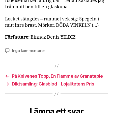
födelsemärken aldrig bar – renad kastades jag
från mitt ben till en glaskupa
Locket stängdes – rummet vek sig: Spegeln i
mitt inre brast. Mörker. DÖDA VINKELN (…)
Författare:
Binnaz Deniz YILDIZ
till
Inga kommentarer
HÄR
OCH
INGENSTANS
←
På Knivenes Topp, En Flamme av Granateple
→
Diktsamling: Glasblod – Lojalitetens Pris
Lämna ett svar