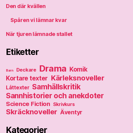
Den där kvällen
Spåren vi lämnar kvar
När tjuren lämnade stallet
Etiketter
Drama
Komik
Deckare
Barn
Kärleksnoveller
Kortare texter
Samhällskritik
Låttexter
Sannhistorier och anekdoter
Science Fiction
Skrivkurs
Skräcknoveller
Äventyr
Kategorier