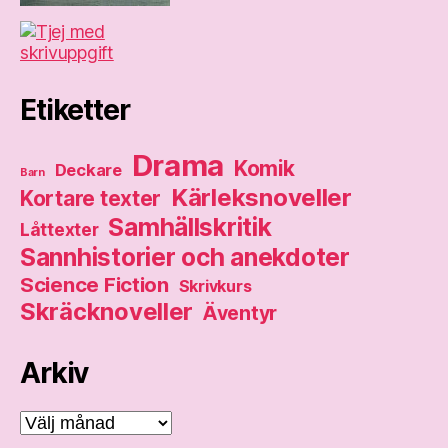
Etiketter
Drama
Komik
Deckare
Barn
Kärleksnoveller
Kortare texter
Samhällskritik
Låttexter
Sannhistorier och anekdoter
Science Fiction
Skrivkurs
Skräcknoveller
Äventyr
Arkiv
Arkiv