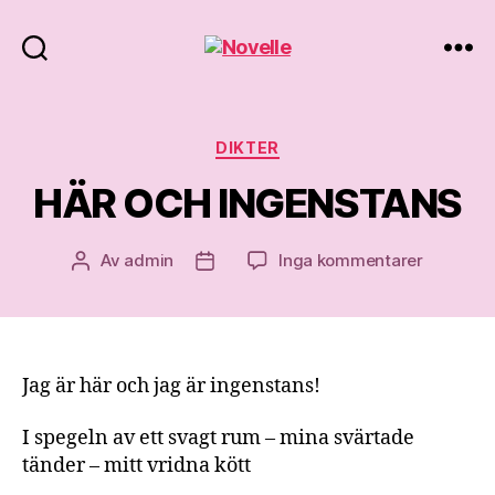
Novelle
Kategorier
DIKTER
HÄR OCH INGENSTANS
till
Av
admin
Inga kommentarer
Inläggsförfattare
Inläggsdatum
HÄR
OCH
INGENS
Jag är här och jag är ingenstans!
I spegeln av ett svagt rum – mina svärtade
tänder – mitt vridna kött