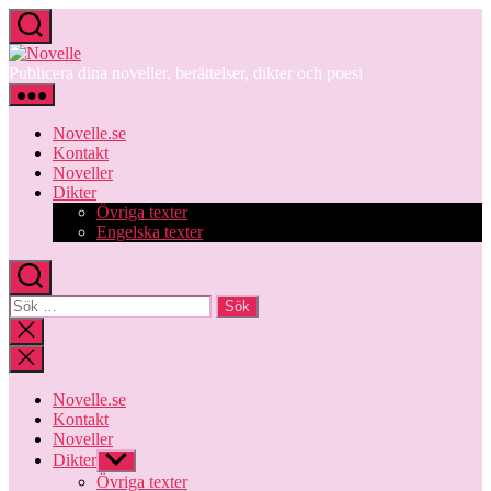
Hoppa
till
Novelle
innehåll
Publicera dina noveller, berättelser, dikter och poesi
Novelle.se
Kontakt
Noveller
Dikter
Övriga texter
Engelska texter
Sök
efter:
Stäng
sökningen
Novelle.se
Kontakt
Noveller
Dikter
Visa
undermeny
Övriga texter