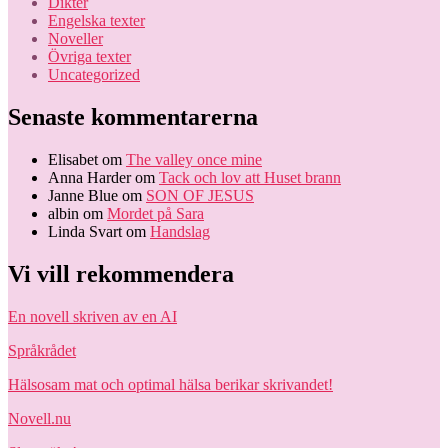
Dikter
Engelska texter
Noveller
Övriga texter
Uncategorized
Senaste kommentarerna
Elisabet
om
The valley once mine
Anna Harder
om
Tack och lov att Huset brann
Janne Blue
om
SON OF JESUS
albin
om
Mordet på Sara
Linda Svart
om
Handslag
Vi vill rekommendera
En novell skriven av en AI
Språkrådet
Hälsosam mat och optimal hälsa berikar skrivandet!
Novell.nu