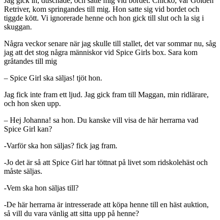
Jag gick in, duschade, och satte mig vid bordet. Chicko, vår Golden
Retriver, kom springandes till mig. Hon satte sig vid bordet och
tiggde kött. Vi ignorerade henne och hon gick till slut och la sig i
skuggan.
Några veckor senare när jag skulle till stallet, det var sommar nu, såg
jag att det stog några människor vid Spice Girls box. Sara kom
gråtandes till mig
– Spice Girl ska säljas! tjöt hon.
Jag fick inte fram ett ljud. Jag gick fram till Maggan, min ridlärare,
och hon sken upp.
– Hej Johanna! sa hon. Du kanske vill visa de här herrarna vad
Spice Girl kan?
-Varför ska hon säljas? fick jag fram.
-Jo det är så att Spice Girl har töttnat på livet som ridskolehäst och
måste säljas.
-Vem ska hon säljas till?
-De här herrarna är intresserade att köpa henne till en häst auktion,
så vill du vara vänlig att sitta upp på henne?