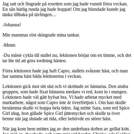
Jag satt och fingrade på rosetten som jag hade vunnit förra veckan.
En sån härlig runda jag hade hoppat! Om jag blundade kunde jag
tänka tillbaka på tävlingen…
-Johanna!
Min mammas röst skingrade mina tankar.
-Mmm
-Du måste cykla till stallet nu, lektionen börjar om en timme, och det
tar lite tid att göra iordning hästen.
Förra lektionen hade jag haft Capro, stallets svåraste häst, och man
har samma häst båda lektionerna i veckan.
Lektionen gick mot sitt slut och vi skrittade av hästarna. Den andra
gruppen, som hade fixat hästarna medans vi red, kom in i mangen.
Lektionen hade väl gått hyfsat bra. Vi hade arbetat mycket med
markarbete, något som Capro inte är överförtjust i. Om han skulle
bestämma skulle vi hoppa hela tiden. Jag mötte Sara, som red Spice
Girl idag, hon gillade Spice Girl jättemycket och skulle ta över
henne när jag slutade att rida, eller behövde en större häst.
När jag kom hem möttes jag av den underbara doften av grillat kött.