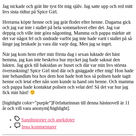
Jag nickade och grät lite tyst för mig själv. Jag satte upp och red mitt
livs sista ridtur på Spice Girl.
Herrarna köpte henne och jag grät floder efter henne. Dagarna gick
och jag var inte i stallet på hela sommarlovet efter det. Jag var
deppig och ville inte göra någonting. Mamma och pappa märkte att
det var något fel och undrade varför jag inte hade varit i stallet på så
länge jag brukade ju vara där varje dag. Men jag sa inget.
När jag kom hem efter min första dag i sexan luktade det häst
hemma, jag kan inte beskriva hur mycket jag hade saknat den
lukten. Jag gick till baksidan av huset och där var min livs största
överraskning! Spice Girl stod där och gnäggade efter mig! Hon hade
inte behandlats bra hos dem hon hade bott hos så polisen hade tagit
henne och letat efter nån som kunde ta hand om henne. Och mamma
och pappa hade kontaktat polisen och velat det! Så det var hur jag
fick min häst!
[highlight color=”purple”]Författarinnan till denna hästnovell är 11
år och vill vara anonym[/highlight].
Etiketter
Sannhistorier och anekdoter
till
Inga kommentarer
Hästnovell
–