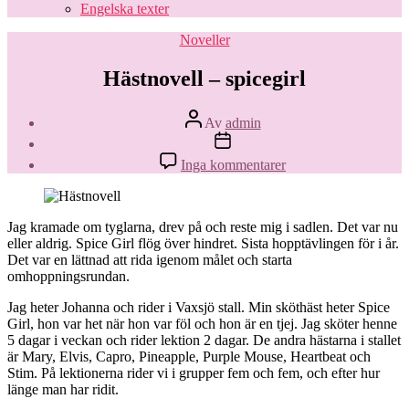
Engelska texter
Kategorier
Noveller
Hästnovell – spicegirl
Inläggsförfattare
Av
admin
Inläggsdatum
till
Inga kommentarer
Hästnovell
–
spicegirl
Jag kramade om tyglarna, drev på och reste mig i sadlen. Det var nu
eller aldrig. Spice Girl flög över hindret. Sista hopptävlingen för i år.
Det var en lättnad att rida igenom målet och starta
omhoppningsrundan.
Jag heter Johanna och rider i Vaxsjö stall. Min sköthäst heter Spice
Girl, hon var het när hon var föl och hon är en tjej. Jag sköter henne
5 dagar i veckan och rider lektion 2 dagar. De andra hästarna i stallet
är Mary, Elvis, Capro, Pineapple, Purple Mouse, Heartbeat och
Stim. På lektionerna rider vi i grupper fem och fem, och efter hur
länge man har ridit.