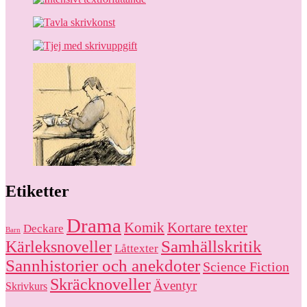
Etiketter
Drama
Komik
Kortare texter
Deckare
Barn
Kärleksnoveller
Samhällskritik
Låttexter
Sannhistorier och anekdoter
Science Fiction
Skräcknoveller
Äventyr
Skrivkurs