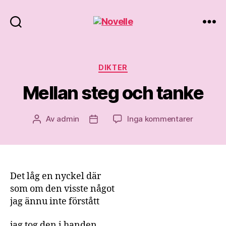
Novelle
Kategorier
DIKTER
Mellan steg och tanke
till
Av
admin
Inga kommentarer
Inläggsförfattare
Inläggsdatum
Mellan
steg
och
tanke
Det låg en nyckel där
som om den visste något
jag ännu inte förstått
jag tog den i handen