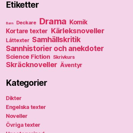
Etiketter
Drama
Komik
Deckare
Barn
Kärleksnoveller
Kortare texter
Samhällskritik
Låttexter
Sannhistorier och anekdoter
Science Fiction
Skrivkurs
Skräcknoveller
Äventyr
Kategorier
Dikter
Engelska texter
Noveller
Övriga texter