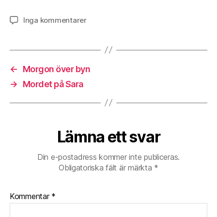
till
Inga kommentarer
Mellan
steg
och
tanke
←
Morgon över byn
→
Mordet på Sara
Lämna ett svar
Din e-postadress kommer inte publiceras.
Obligatoriska fält är märkta
*
Kommentar
*