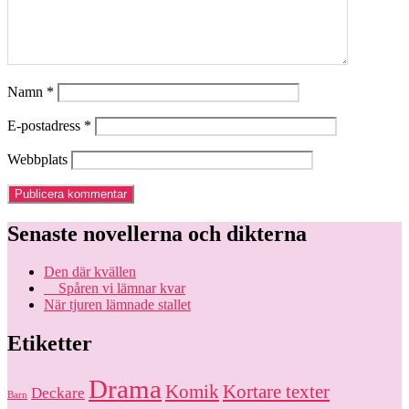
Namn
*
E-postadress
*
Webbplats
Senaste novellerna och dikterna
Den där kvällen
Spåren vi lämnar kvar
När tjuren lämnade stallet
Etiketter
Drama
Komik
Kortare texter
Deckare
Barn