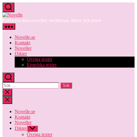
Hoppa
till
Novelle
innehåll
Publicera dina noveller, berättelser, dikter och poesi
Novelle.se
Kontakt
Noveller
Dikter
Övriga texter
Engelska texter
Sök
efter:
Stäng
sökningen
Novelle.se
Kontakt
Noveller
Dikter
Visa
undermeny
Övriga texter