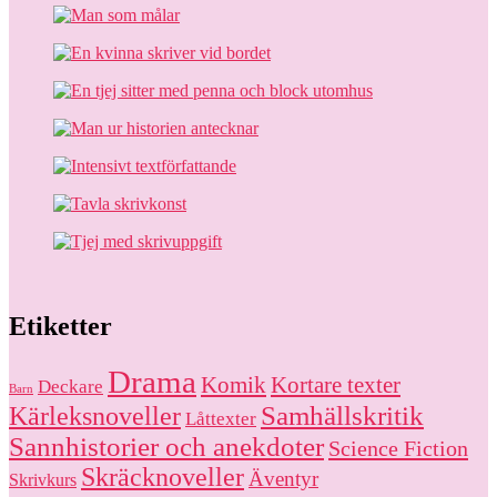
Etiketter
Drama
Komik
Kortare texter
Deckare
Barn
Kärleksnoveller
Samhällskritik
Låttexter
Sannhistorier och anekdoter
Science Fiction
Skräcknoveller
Äventyr
Skrivkurs