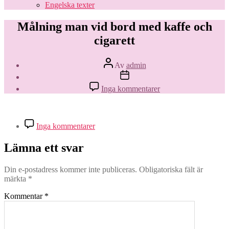
Engelska texter
Målning man vid bord med kaffe och
cigarett
Inläggsförfattare
Av
admin
Inläggsdatum
till
Inga kommentarer
Målning
man
vid
bord
till
Inga kommentarer
med
Målning
kaffe
man
Lämna ett svar
och
vid
cigarett
bord
med
Din e-postadress kommer inte publiceras.
Obligatoriska fält är
kaffe
märkta
*
och
Kommentar
*
cigarett