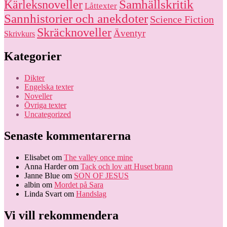
Kärleksnoveller
Samhällskritik
Låttexter
Sannhistorier och anekdoter
Science Fiction
Skräcknoveller
Äventyr
Skrivkurs
Kategorier
Dikter
Engelska texter
Noveller
Övriga texter
Uncategorized
Senaste kommentarerna
Elisabet
om
The valley once mine
Anna Harder
om
Tack och lov att Huset brann
Janne Blue
om
SON OF JESUS
albin
om
Mordet på Sara
Linda Svart
om
Handslag
Vi vill rekommendera