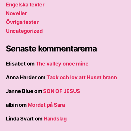
Engelska texter
Noveller
Övriga texter
Uncategorized
Senaste kommentarerna
Elisabet
om
The valley once mine
Anna Harder
om
Tack och lov att Huset brann
Janne Blue
om
SON OF JESUS
albin
om
Mordet på Sara
Linda Svart
om
Handslag