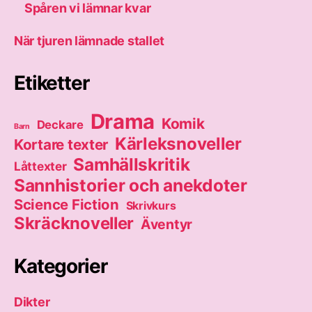
Spåren vi lämnar kvar
När tjuren lämnade stallet
Etiketter
Drama
Komik
Deckare
Barn
Kärleksnoveller
Kortare texter
Samhällskritik
Låttexter
Sannhistorier och anekdoter
Science Fiction
Skrivkurs
Skräcknoveller
Äventyr
Kategorier
Dikter