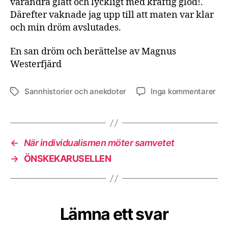
varandra glatt och lyckligt med kraftig glöd!.
Därefter vaknade jag upp till att maten var klar
och min dröm avslutades.
En san dröm och berättelse av Magnus
Westerfjärd
till
Sannhistorier och anekdoter
Inga kommentarer
Etiketter
Mi
Dr
←
När individualismen möter samvetet
→
ÖNSKEKARUSELLEN
Lämna ett svar