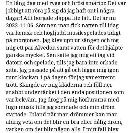
En lång dag med rygg och bröst smärtor. Det var
jobbigt att röra på sig då jag haft ont i några
dagar! Allt började släppa lite lätt. Det är nu
2022-11-06. Sömnen man fick natten till idag
var hemsk och högljudd musik spelades tidigt
på morgonen. Jag klev upp ur sängen och tog
mig ett par Alvedon samt vatten för det hjälpte
ganska mycket. Sen satte jag mig ett tag vid
datorn och spelade, tills jag bara inte orkade
sitta. Jag passade på att gå och lägga mig igen
runt klockan 1 på dagen för jag var extremt
trött. Slängde av mig kläderna och föll ner
snabbt under täcket i den enda positionen som
var bekväm. Jag drog på mig hörlurarna med
lugn musik tills jag somnade och min dröm
startade. Ibland när man drömmer kan man
aldrig veta om det blir en bra eller dålig dröm,
varken om det blir någon alls. I mitt fall blev