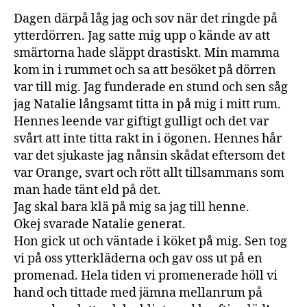
Dagen därpå låg jag och sov när det ringde på
ytterdörren. Jag satte mig upp o kände av att
smärtorna hade släppt drastiskt. Min mamma
kom in i rummet och sa att besöket på dörren
var till mig. Jag funderade en stund och sen såg
jag Natalie långsamt titta in på mig i mitt rum.
Hennes leende var giftigt gulligt och det var
svårt att inte titta rakt in i ögonen. Hennes hår
var det sjukaste jag nånsin skådat eftersom det
var Orange, svart och rött allt tillsammans som
man hade tänt eld på det.
Jag skal bara klä på mig sa jag till henne.
Okej svarade Natalie generat.
Hon gick ut och väntade i köket på mig. Sen tog
vi på oss ytterkläderna och gav oss ut på en
promenad. Hela tiden vi promenerade höll vi
hand och tittade med jämna mellanrum på