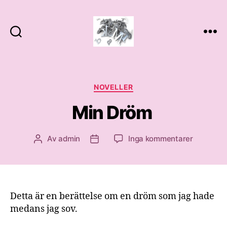
Novelle
Kategorier
NOVELLER
Min Dröm
till
Av
admin
Inga kommentarer
Inläggsförfattare
Inläggsdatum
Min
Dröm
Detta är en berättelse om en dröm som jag hade
medans jag sov.