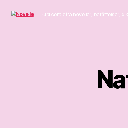
Publicera dina noveller, berättelser, di
Novelle
Na