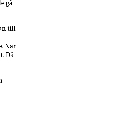
le gå
an till
e. När
t. Då
du