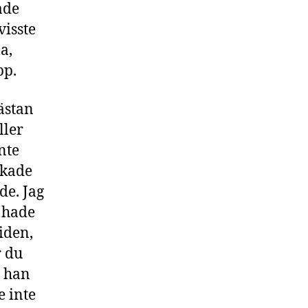
ade
visste
a,
pp.
ästan
ller
nte
skade
de. Jag
u hade
iden,
r du
r han
e inte