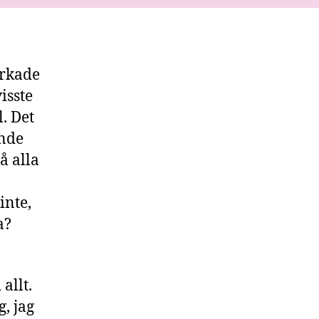
orkade
isste
l. Det
unde
å alla
inte,
a?
allt.
, jag