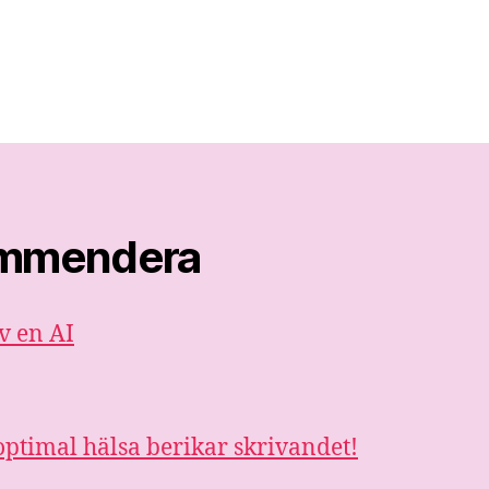
kommendera
v en AI
ptimal hälsa berikar skrivandet!