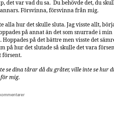
lp, det var vad du sa. Du behövde det, du skul
annars. Försvinna, försvinna från mig.
te alla hur det skulle sluta. Jag visste allt, börj
Hoppades på annat än det som snurrade i min
. Hoppades på det bättre men visste det sämr
om på hur det slutade så skulle det vara försen
t försent.
nte se dina tårar då du gråter, ville inte se hur 
för mig.
till
 kommentarer
Natashas
krönika