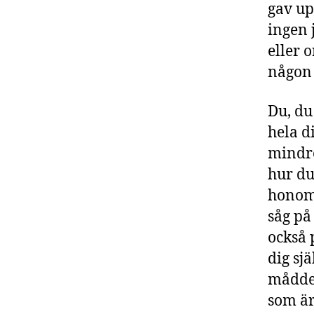
gav up
ingen 
eller 
någon 
Du, du
hela di
mindre
hur du
honom,
såg på
också 
dig sj
mådde.
som är 