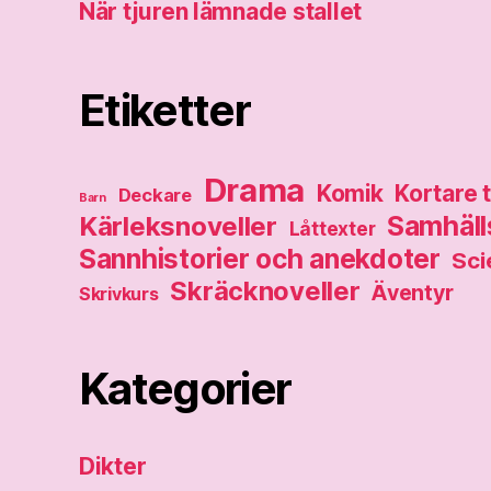
När tjuren lämnade stallet
Etiketter
Drama
Komik
Kortare 
Deckare
Barn
Samhälls
Kärleksnoveller
Låttexter
Sannhistorier och anekdoter
Sci
Skräcknoveller
Äventyr
Skrivkurs
Kategorier
Dikter