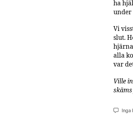
ha hjä
under 
Vi viss
slut. 
hjärna
alla k
var de
Ville i
skäms 
Inga