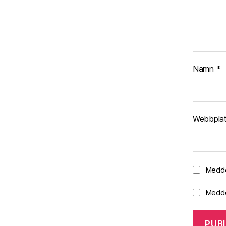
Namn
*
Webbpla
Medde
Medde