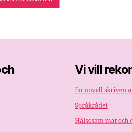
och
Vi vill re
En novell skriven a
Språkrådet
Hälsosam mat och o