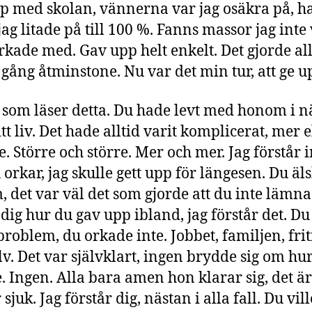
p med skolan, vännerna var jag osäkra på, h
jag litade på till 100 %. Fanns massor jag inte 
orkade med. Gav upp helt enkelt. Det gjorde all
gång åtminstone. Nu var det min tur, att ge u
 som läser detta. Du hade levt med honom i n
tt liv. Det hade alltid varit komplicerat, mer e
. Större och större. Mer och mer. Jag förstår i
 orkar, jag skulle gett upp för längesen. Du äl
 det var väl det som gjorde att du inte lämna
 dig hur du gav upp ibland, jag förstår det. D
problem, du orkade inte. Jobbet, familjen, frit
älv. Det var självklart, ingen brydde sig om hu
 Ingen. Alla bara amen hon klarar sig, det ä
sjuk. Jag förstår dig, nästan i alla fall. Du vill