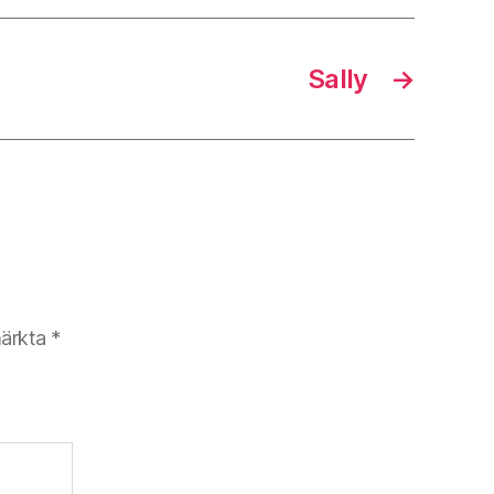
Sally
→
märkta
*