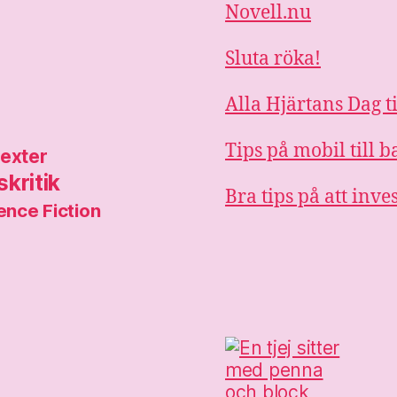
Novell.nu
Sluta röka!
Alla Hjärtans Dag t
Tips på mobil till
texter
kritik
Bra tips på att inve
ence Fiction