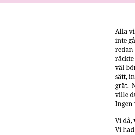
Alla v
inte g
redan 
räckte
väl bö
sätt, 
grät. 
ville 
Ingen v
Vi då,
Vi had