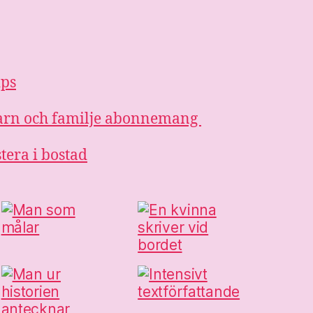
ips
 barn och familje abonnemang
stera i bostad