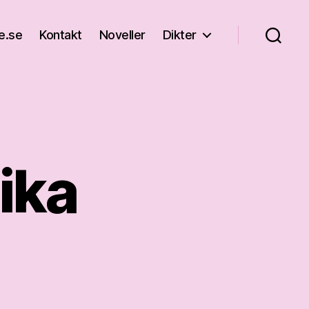
e.se
Kontakt
Noveller
Dikter
ika
as
a