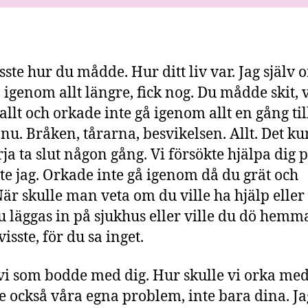
isste hur du mådde. Hur ditt liv var. Jag själv 
å igenom allt längre, fick nog. Du mådde skit, v
allt och orkade inte gå igenom allt en gång til
 nu. Bråken, tårarna, besvikelsen. Allt. Det k
rja ta slut någon gång. Vi försökte hjälpa dig p
inte jag. Orkade inte gå igenom då du grät och
När skulle man veta om du ville ha hjälp eller 
du läggas in på sjukhus eller ville du dö hemm
isste, för du sa inget.
 vi som bodde med dig. Hur skulle vi orka med 
e också våra egna problem, inte bara dina. Jag