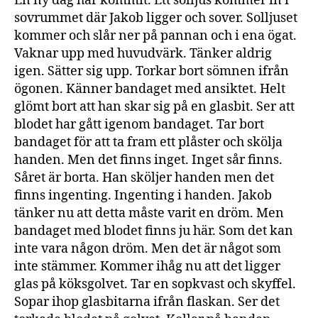
En ny dag har kommit. Ett solljus kommer in i
sovrummet där Jakob ligger och sover. Solljuset
kommer och slår ner på pannan och i ena ögat.
Vaknar upp med huvudvärk. Tänker aldrig
igen. Sätter sig upp. Torkar bort sömnen ifrån
ögonen. Känner bandaget med ansiktet. Helt
glömt bort att han skar sig på en glasbit. Ser att
blodet har gått igenom bandaget. Tar bort
bandaget för att ta fram ett plåster och skölja
handen. Men det finns inget. Inget sår finns.
Såret är borta. Han sköljer handen men det
finns ingenting. Ingenting i handen. Jakob
tänker nu att detta måste varit en dröm. Men
bandaget med blodet finns ju här. Som det kan
inte vara någon dröm. Men det är något som
inte stämmer. Kommer ihåg nu att det ligger
glas på köksgolvet. Tar en sopkvast och skyffel.
Sopar ihop glasbitarna ifrån flaskan. Ser det