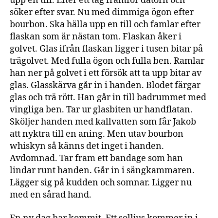
upp en till. Efter ett tag framför datorn och
söker efter svar. Nu med dimmiga ögon efter
bourbon. Ska hälla upp en till och famlar efter
flaskan som är nästan tom. Flaskan åker i
golvet. Glas ifrån flaskan ligger i tusen bitar på
trägolvet. Med fulla ögon och fulla ben. Ramlar
han ner på golvet i ett försök att ta upp bitar av
glas. Glasskärva går in i handen. Blodet färgar
glas och trä rött. Han går in till badrummet med
vingliga ben. Tar ur glasbiten ur handflatan.
Sköljer handen med kallvatten som får Jakob
att nyktra till en aning. Men utav bourbon
whiskyn så känns det inget i handen.
Avdomnad. Tar fram ett bandage som han
lindar runt handen. Går in i sängkammaren.
Lägger sig på kudden och somnar. Ligger nu
med en sårad hand.