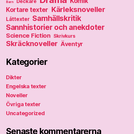
Komik
Deckare
Barn
Kärleksnoveller
Kortare texter
Samhällskritik
Låttexter
Sannhistorier och anekdoter
Science Fiction
Skrivkurs
Skräcknoveller
Äventyr
Kategorier
Dikter
Engelska texter
Noveller
Övriga texter
Uncategorized
Senaste kommentarerna