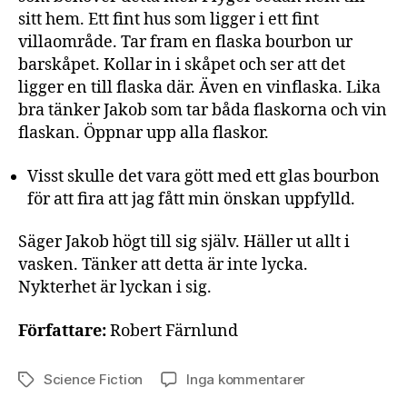
sitt hem. Ett fint hus som ligger i ett fint
villaområde. Tar fram en flaska bourbon ur
barskåpet. Kollar in i skåpet och ser att det
ligger en till flaska där. Även en vinflaska. Lika
bra tänker Jakob som tar båda flaskorna och vin
flaskan. Öppnar upp alla flaskor.
Visst skulle det vara gött med ett glas bourbon
för att fira att jag fått min önskan uppfylld.
Säger Jakob högt till sig själv. Häller ut allt i
vasken. Tänker att detta är inte lycka.
Nykterhet är lyckan i sig.
Författare:
Robert Färnlund
till
Science Fiction
Inga kommentarer
Etiketter
Önskningen