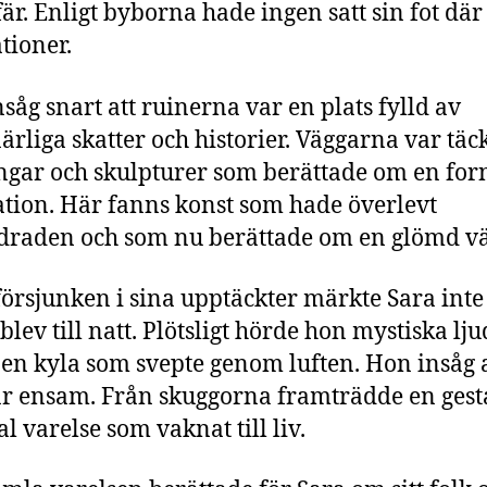
är. Enligt byborna hade ingen satt sin fot där
tioner.
nsåg snart att ruinerna var en plats fylld av
ärliga skatter och historier. Väggarna var täc
gar och skulpturer som berättade om en for
sation. Här fanns konst som hade överlevt
raden och som nu berättade om en glömd vä
försjunken i sina upptäckter märkte Sara inte
blev till natt. Plötsligt hörde hon mystiska lj
en kyla som svepte genom luften. Hon insåg 
ar ensam. Från skuggorna framträdde en gesta
 varelse som vaknat till liv.