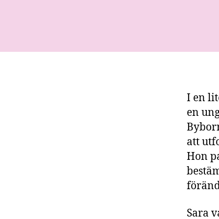
I en l
en ung
Byborn
att ut
Hon pa
bestäm
föränd
Sara v