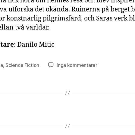
a fick höra om hennes resa och blev inspire
älva utforska det okända. Ruinerna på berget 
för konstnärlig pilgrimsfärd, och Saras verk b
llan två världar.
ttare
: Danilo Mitic
till
ma
,
Science Fiction
Inga kommentarer
Saras
Resa
till
de
Glömda
Ruinerna