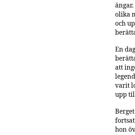
ängar.
olika 
och up
berätt
En dag
berätt
att in
legend
varit 
upp ti
Berget
fortsa
hon öv