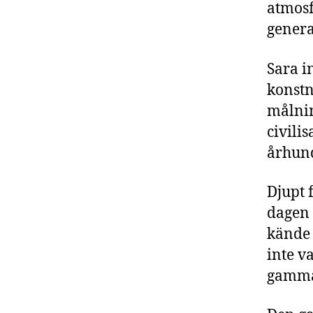
atmosf
genera
Sara i
konstn
målnin
civili
århund
Djupt 
dagen 
kände 
inte v
gammal