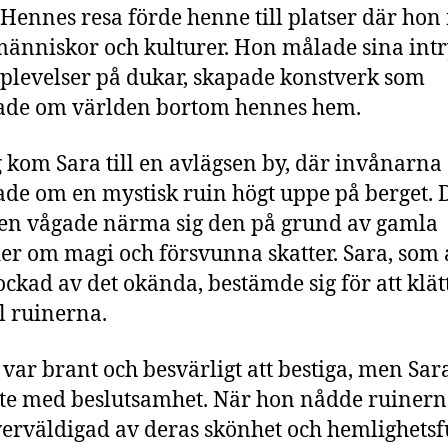
 Hennes resa förde henne till platser där hon
människor och kulturer. Hon målade sina int
plevelser på dukar, skapade konstverk som
ade om världen bortom hennes hem.
 kom Sara till en avlägsen by, där invånarna
ade om en mystisk ruin högt uppe på berget. 
gen vågade närma sig den på grund av gamla
er om magi och försvunna skatter. Sara, som a
lockad av det okända, bestämde sig för att klät
ll ruinerna.
 var brant och besvärligt att bestiga, men Sar
tte med beslutsamhet. När hon nådde ruinern
erväldigad av deras skönhet och hemlighetsf