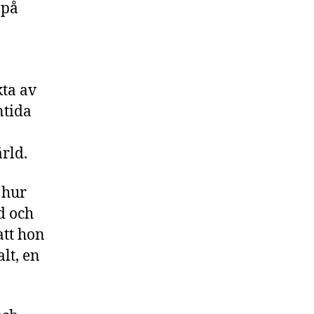
 på
kta av
ntida
rld.
 hur
ud och
att hon
lt, en