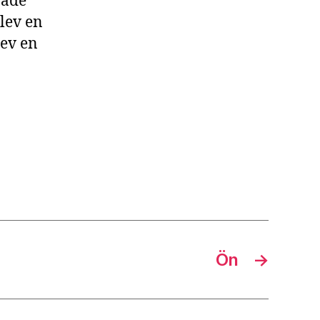
rade
blev en
lev en
Ön
→