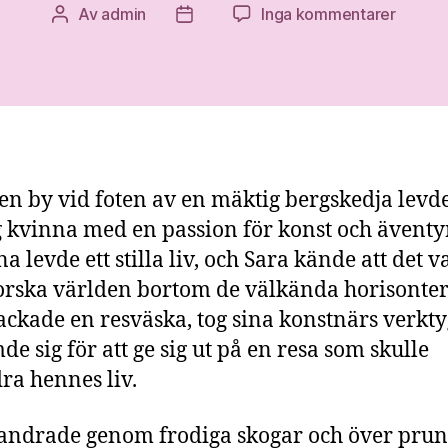
till
Av
admin
Inga kommentarer
Inläggsförfattare
Inläggsdatum
Saras
Resa
till
de
Glömd
Ruiner
iten by vid foten av en mäktig bergskedja levd
 kvinna med en passion för konst och äventyr
a levde ett stilla liv, och Sara kände att det v
forska världen bortom de välkända horisonte
ckade en resväska, tog sina konstnärs verkty
de sig för att ge sig ut på en resa som skulle
ra hennes liv.
andrade genom frodiga skogar och över pru