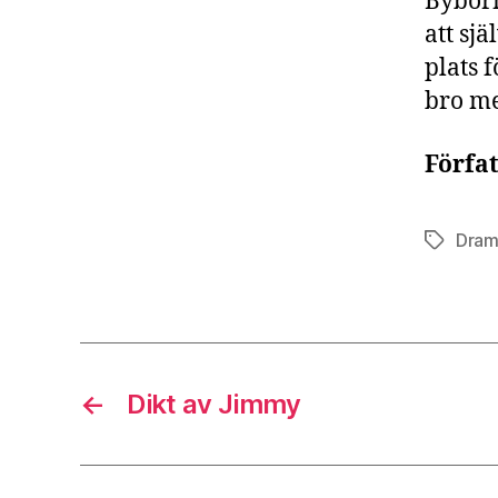
Byborn
att sj
plats 
bro me
Förfa
Dra
Etiketter
←
Dikt av Jimmy