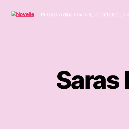
Publicera dina noveller, berättelser, di
Novelle
Saras 