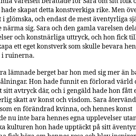
mla varelsen berättade för Sara om sitt folk 
 hade skapat detta konstverkiga rike. Men öve
et i glömska, och endast de mest äventyrliga s
 närma sig. Sara och den gamla varelsen del
elser och konstnärliga uttryck, och hon fick til
apa ett eget konstverk som skulle bevara he
i ruinerna.
ra lämnade berget bar hon med sig mer än b
ålningar. Hon hade funnit en förlorad värld 
 sitt avtryck där, och i gengäld hade hon fått 
rlig skatt av konst och visdom. Sara återvände
 som en förändrad kvinna, och hennes konst
de nu inte bara hennes egna upplevelser uta
ka kulturen hon hade upptäckt på sitt äventyr