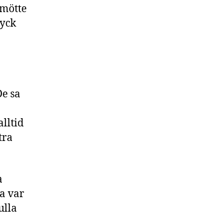
 mötte
ryck
De sa
lltid
tra
a
a var
ulla