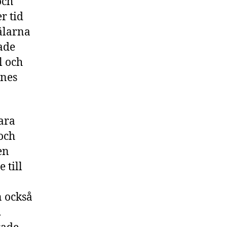
och
r tid
jälarna
ade
l och
nnes
ara
och
en
 till
n också
.