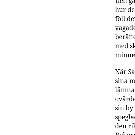
Den ga
hur de
föll d
vågade
berätt
med sk
minne 
När Sa
sina m
lämnat
ovärde
sin by
spegla
den ri