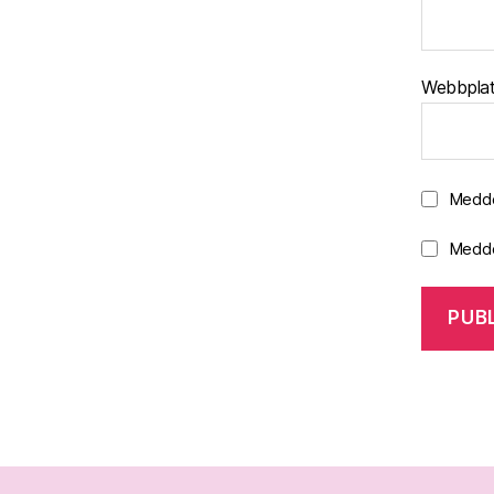
Webbpla
Medde
Medde