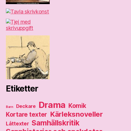
Etiketter
Drama
Komik
Deckare
Barn
Kärleksnoveller
Kortare texter
Samhällskritik
Låttexter