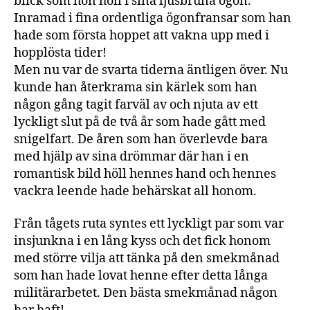
blick som hon höll i sina ljusbruna ögon.
Inramad i fina ordentliga ögonfransar som han
hade som första hoppet att vakna upp med i
hopplösta tider!
Men nu var de svarta tiderna äntligen över. Nu
kunde han återkrama sin kärlek som han
någon gång tagit farväl av och njuta av ett
lyckligt slut på de två år som hade gått med
snigelfart. De åren som han överlevde bara
med hjälp av sina drömmar där han i en
romantisk bild höll hennes hand och hennes
vackra leende hade behärskat all honom.
Från tågets ruta syntes ett lyckligt par som var
insjunkna i en lång kyss och det fick honom
med större vilja att tänka på den smekmånad
som han hade lovat henne efter detta långa
militärarbetet. Den bästa smekmånad någon