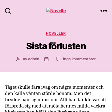
Novelle
Kategorier
NOVELLER
Sista förlusten
till
Av
admin
Inga kommentarer
Inläggsförfattare
Inläggsdatum
Sista
förlusten
Tåget skulle fara iväg om några momenter och
den kalla väntan störde honom. Men det
brydde han sig minst om. Allt han tänkte var att
förbreda sig med att möta hennes milda vackra