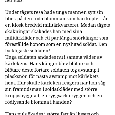
har haft!
Under tågets resa hade unga mannen sytt sin
blick på den röda blomman som han köpte från
en kiosk bredvid militärkvarteret. Medan tågets
skakningar skakades han med sina
militärkläder och ett par långa snörkängor som
föreställde honom som en nyslutad soldat. Den
lyckligaste soldaten!
Unga soldaten andades nu i samma väder av
kärlekens. Hans kängor blev blötare och
blötare desto fortare soldaten tog avstamp i
plasksnön för nästa avstamp mot kärlekets
hem. Hur skulle kärleken reagera när hon såg
sin framtidsman i soldatkläder med större
kroppsbyggnad, en ryggsäck i ryggen och en
rödlysande blomma i handen?
Hans puls ökades i större fart än ljusets och