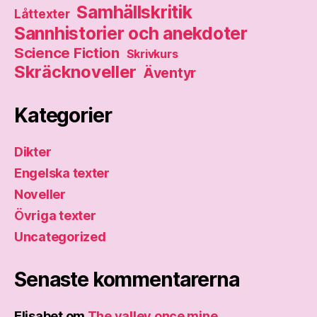
Samhällskritik
Låttexter
Sannhistorier och anekdoter
Science Fiction
Skrivkurs
Skräcknoveller
Äventyr
Kategorier
Dikter
Engelska texter
Noveller
Övriga texter
Uncategorized
Senaste kommentarerna
Elisabet
om
The valley once mine