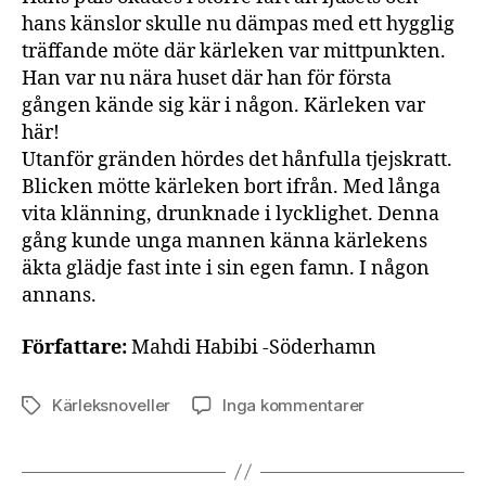
hans känslor skulle nu dämpas med ett hygglig
träffande möte där kärleken var mittpunkten.
Han var nu nära huset där han för första
gången kände sig kär i någon. Kärleken var
här!
Utanför gränden hördes det hånfulla tjejskratt.
Blicken mötte kärleken bort ifrån. Med långa
vita klänning, drunknade i lycklighet. Denna
gång kunde unga mannen känna kärlekens
äkta glädje fast inte i sin egen famn. I någon
annans.
Författare:
Mahdi Habibi -Söderhamn
till
Kärleksnoveller
Inga kommentarer
Etiketter
Sista
förlusten