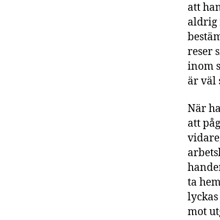
att ha
aldrig
bestäm
reser 
inom s
är väl
När ha
att påg
vidare
arbets
handen
ta hem
lyckas
mot u