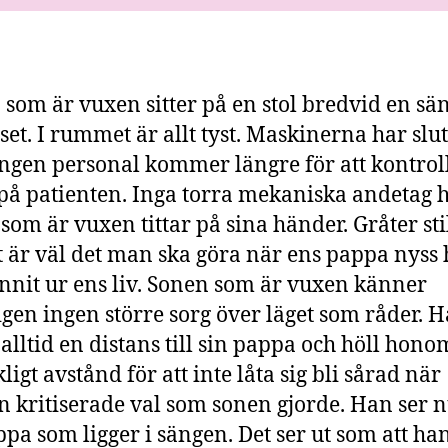
 som är vuxen sitter på en stol bredvid en sä
set. I rummet är allt tyst. Maskinerna har slut
Ingen personal kommer längre för att kontrol
 på patienten. Inga torra mekaniska andetag h
som är vuxen tittar på sina händer. Gråter stil
t är väl det man ska göra när ens pappa nyss 
nnit ur ens liv. Sonen som är vuxen känner
igen ingen större sorg över läget som råder. 
alltid en distans till sin pappa och höll hono
kligt avstånd för att inte låta sig bli sårad när
 kritiserade val som sonen gjorde. Han ser 
ppa som ligger i sängen. Det ser ut som att ha