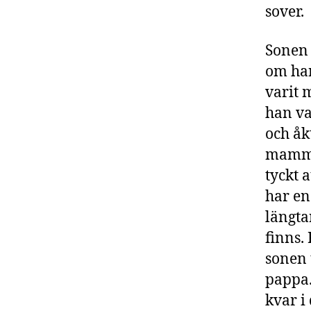
sover.
Sonen 
om han
varit 
han va
och åk
mamma
tyckt 
har en
längtan
finns.
sonen 
pappa.
kvar i