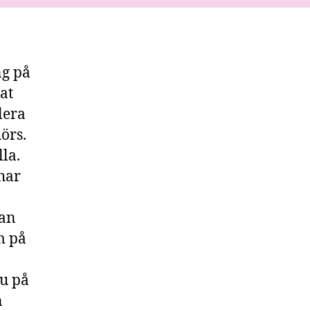
ng på
at
lera
örs.
la.
har
Han
m på
nu på
n