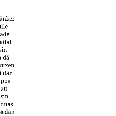
tänker
lle
hade
attat
sin
n då
 vuxen
t där
pappa
att
 sin
finnas
 sedan