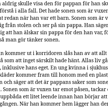
n aldrig skulle visa den för pappan för han sk
 förstå i alla fall. Det hade sonen som är vuxe
t redan när han var ett barn. Sonen som är 
sig från stolen och ser på sin pappa. Han säger
ig att han älskar sin pappa för den han var, f
 så man gör tänker sonen.
n kommer ut i korridoren slås han av att allt 
å som att inget särskilt hade hänt. Allas liv gå
, inklusive hans eget. En ung kvinna i sjukhus
kläder kommer fram till honom med en plast
 och säger att det är pappans saker som sone
. Sonen som är vuxen tar emot påsen, tackar
 uppbåda ett litet leende innan han börjar att
tgången. När han kommer hem lägger han de