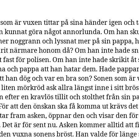
som är vuxen tittar på sina händer igen och 
 kunnat göra något annorlunda. Om han sku
mer noggrann och lyssnat mer på sin pappa, 
rit närmare honom då? Om han inte hade sn
t fast för polisen. Om han inte hade skrikit åt 
 och pappa att han hatar dem. Hade pappa
att han dög och var en bra son? Sonen som är
 liten mörkröd ask allra längst inne i sitt brös
 efter en kravlös tillit och stolthet från sin 
 För att den önskan ska få komma ut krävs det 
tar fram asken, öppnar den och visar den för
 Det är för sent nu. Asken kommer alltid att 
 den vuxna sonens bröst. Han valde för länge