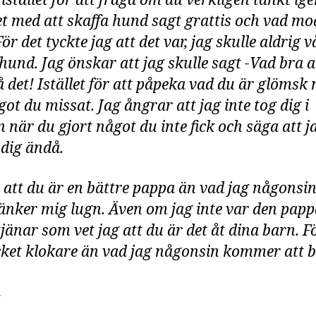
 istället för att fråga om du verkligen tänkt i
et med att skaffa hund sagt grattis och vad mo
För det tyckte jag att det var, jag skulle aldrig 
 hund. Jag önskar att jag skulle sagt -Vad bra a
 det! Istället för att påpeka vad du är glömsk 
ot du missat. Jag ångrar att jag inte tog dig i
 när du gjort något du inte fick och säga att j
 dig ändå.
t att du är en bättre pappa än vad jag någonsi
änker mig lugn. Även om jag inte var den pap
tjänar som vet jag att du är det åt dina barn. F
ket klokare än vad jag någonsin kommer att bl
a