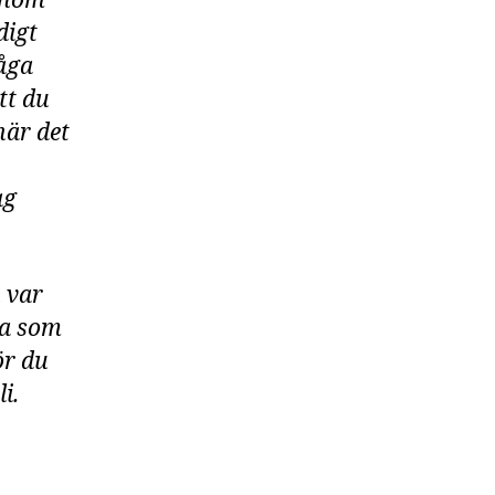
genom
digt
våga
tt du
när det
ag
n var
pa som
ör du
i.