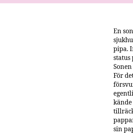
En son
sjukhu
pipa. 
status
Sonen 
För de
försvu
egentl
kände 
tillräc
pappan
sin pa