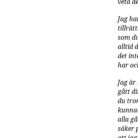
veta de
Jag har
tillrät
som du 
alltid 
det int
har oc
Jag är 
gått di
du tror
kunnat 
alla gå
säker p