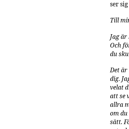
ser si
Till m
Jag är
Och för
du sku
Det är
dig. Ja
velat 
att se
allra 
om du i
sätt. F