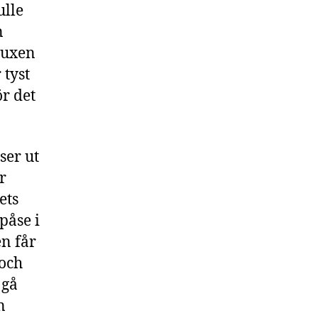
ulle
n
vuxen
 tyst
ör det
ser ut
r
ets
påse i
n får
 och
 gå
n