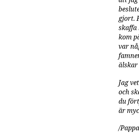
att jag
beslut
gjort. 
skaffa
kom på
var någ
famnen
älskar
Jag ve
och sk
du för
är myc
/Papp