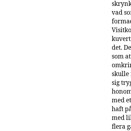
skrynk
vad so
formad
Visitko
kuvert
det. De
som at
omkrin
skulle
sig tr
honom 
med et
haft p
med li
flera 