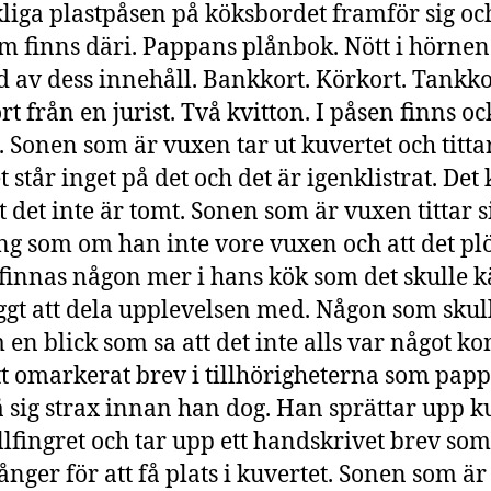
liga plastpåsen på köksbordet framför sig och
m finns däri. Pappans plånbok. Nött i hörnen
 av dess innehåll. Bankkort. Körkort. Tankko
rt från en jurist. Två kvitton. I påsen finns oc
. Sonen som är vuxen tar ut kuvertet och titta
t står inget på det och det är igenklistrat. Det
t det inte är tomt. Sonen som är vuxen tittar s
g som om han inte vore vuxen och att det plö
 finnas någon mer i hans kök som det skulle 
yggt att dela upplevelsen med. Någon som skul
en blick som sa att det inte alls var något kon
t omarkerat brev i tillhörigheterna som pap
å sig strax innan han dog. Han sprättar upp k
llfingret och tar upp ett handskrivet brev som
gånger för att få plats i kuvertet. Sonen som ä