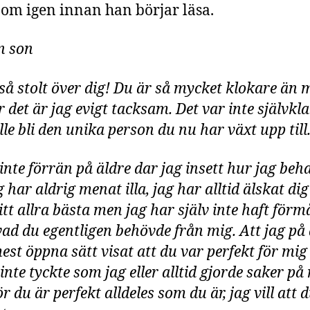
g om igen innan han börjar läsa.
in son
 så stolt över dig! Du är så mycket klokare än 
 det är jag evigt tacksam. Det var inte självkla
lle bli den unika person du nu har växt upp till
 inte förrän på äldre dar jag insett hur jag beh
g har aldrig menat illa, jag har alltid älskat di
ditt allra bästa men jag har själv inte haft för
 vad du egentligen behövde från mig. Att jag på 
mest öppna sätt visat att du var perfekt för mig
nte tyckte som jag eller alltid gjorde saker på 
ör du är perfekt alldeles som du är, jag vill att 