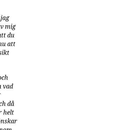
 jag
av mig
att du
nu att
sikt
och
h vad
g
och då
r helt
 önskar