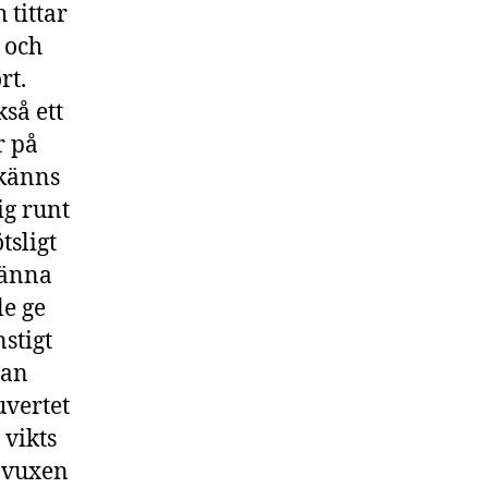
 tittar
 och
rt.
kså ett
r på
 känns
ig runt
tsligt
känna
le ge
stigt
pan
uvertet
 vikts
r vuxen