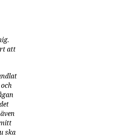
mig.
rt att
.
andlat
g och
mågan
det
 även
mitt
du ska