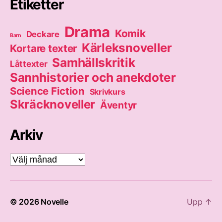
Etiketter
Drama
Komik
Deckare
Barn
Kärleksnoveller
Kortare texter
Samhällskritik
Låttexter
Sannhistorier och anekdoter
Science Fiction
Skrivkurs
Skräcknoveller
Äventyr
Arkiv
Arkiv
© 2026
Novelle
Upp
↑