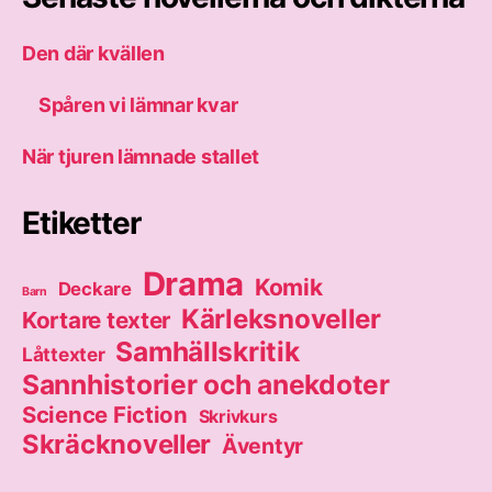
Den där kvällen
Spåren vi lämnar kvar
När tjuren lämnade stallet
Etiketter
Drama
Komik
Deckare
Barn
Kärleksnoveller
Kortare texter
Samhällskritik
Låttexter
Sannhistorier och anekdoter
Science Fiction
Skrivkurs
Skräcknoveller
Äventyr