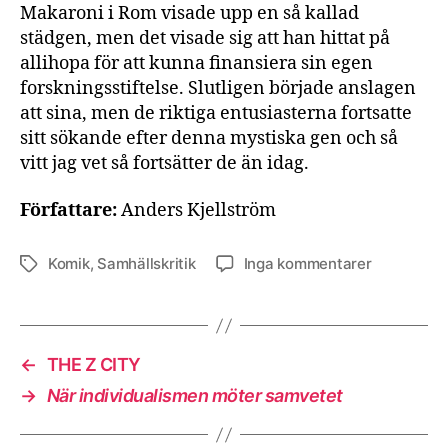
Makaroni i Rom visade upp en så kallad
städgen, men det visade sig att han hittat på
allihopa för att kunna finansiera sin egen
forskningsstiftelse. Slutligen började anslagen
att sina, men de riktiga entusiasterna fortsatte
sitt sökande efter denna mystiska gen och så
vitt jag vet så fortsätter de än idag.
Författare:
Anders Kjellström
till
Komik
,
Samhällskritik
Inga kommentarer
Etiketter
S
t
ä
d
←
THE Z CITY
g
→
När individualismen möter samvetet
e
n
e