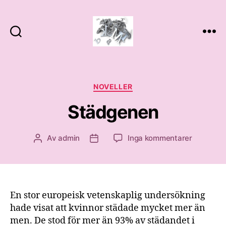
Novelle
Kategorier
NOVELLER
Städgenen
till
Av
admin
Inga kommentarer
Inläggsförfattare
Inläggsdatum
S
t
ä
d
g
En stor europeisk vetenskaplig undersökning
e
hade visat att kvinnor städade mycket mer än
n
men. De stod för mer än 93% av städandet i