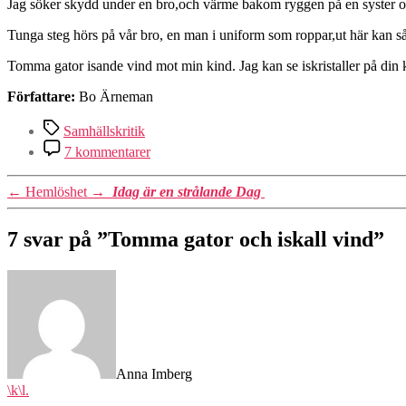
Jag söker skydd under en bro,och värme bakom ryggen på en syster oc
Tunga steg hörs på vår bro, en man i uniform som roppar,ut här kan sån
Tomma gator isande vind mot min kind. Jag kan se iskristaller på din 
Författare:
Bo Ärneman
Etiketter
Samhällskritik
till
7 kommentarer
Tomma
gator
←
Hemlöshet
→
Idag är en strålande Dag
och
iskall
vind
7 svar på ”Tomma gator och iskall vind”
säger:
Anna Imberg
\k\l.