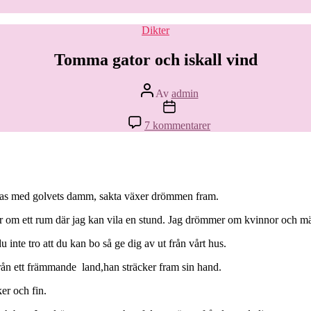
Kategorier
Dikter
Tomma gator och iskall vind
Inläggsförfattare
Av
admin
Inläggsdatum
till
7 kommentarer
Tomma
gator
och
iskall
vind
andas med golvets damm, sakta växer drömmen fram.
r om ett rum där jag kan vila en stund. Jag drömmer om kvinnor och mä
inte tro att du kan bo så ge dig av ut från vårt hus.
från ett främmande land,han sträcker fram sin hand.
er och fin.