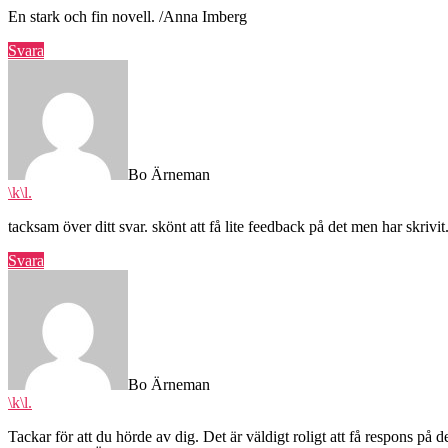
En stark och fin novell. /Anna Imberg
Svara
säger:
Bo Ärneman
\k\l.
tacksam över ditt svar. skönt att få lite feedback på det men har skrivit
Svara
säger:
Bo Ärneman
\k\l.
Tackar för att du hörde av dig. Det är väldigt roligt att få respons på d