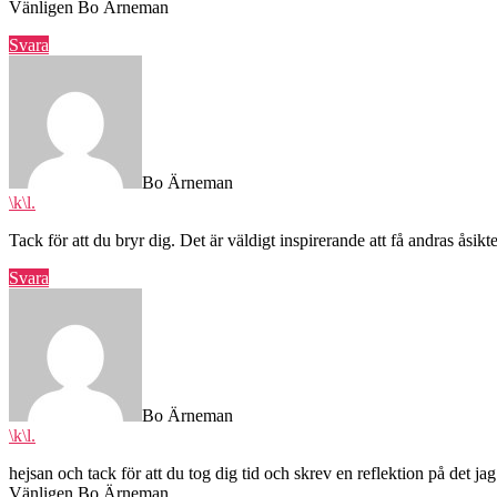
Vänligen Bo Ärneman
Svara
säger:
Bo Ärneman
\k\l.
Tack för att du bryr dig. Det är väldigt inspirerande att få andras åsik
Svara
säger:
Bo Ärneman
\k\l.
hejsan och tack för att du tog dig tid och skrev en reflektion på det jag
Vänligen Bo Ärneman.