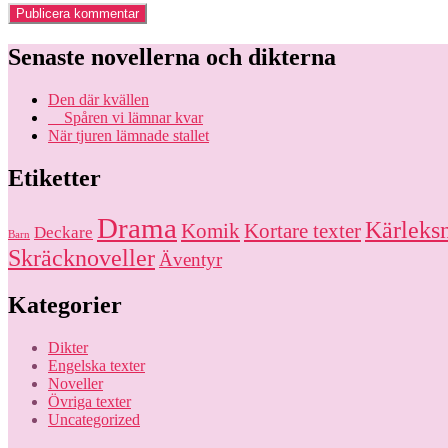
Senaste novellerna och dikterna
Den där kvällen
Spåren vi lämnar kvar
När tjuren lämnade stallet
Etiketter
Drama
Kärleksn
Komik
Kortare texter
Deckare
Barn
Skräcknoveller
Äventyr
Kategorier
Dikter
Engelska texter
Noveller
Övriga texter
Uncategorized