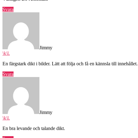
Svara
säger:
Jimmy
\k\l.
En färgstark dikt i bilder. Lätt att följa och få en kännsla till innehållet.
Svara
säger:
Jimmy
\k\l.
En bra levande och talande dikt.