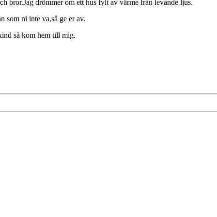
h bror.Jag drömmer om ett hus fylt av värme från levande ljus.
 som ni inte va,så ge er av.
kind så kom hem till mig.