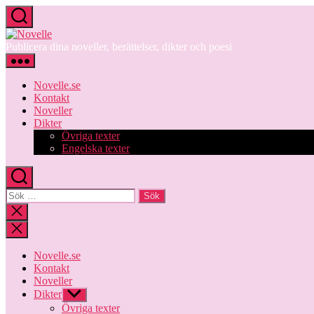
Hoppa
till
Novelle
innehåll
Publicera dina noveller, berättelser, dikter och poesi
Novelle.se
Kontakt
Noveller
Dikter
Övriga texter
Engelska texter
Sök
efter:
Stäng
sökningen
Novelle.se
Kontakt
Noveller
Dikter
Visa
undermeny
Övriga texter