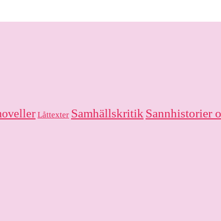
oveller
Samhällskritik
Sannhistorier 
Låttexter