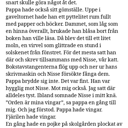
snart skulle göra något åt det.
Pappa hade också sitt gömställe. Uppe i
gaveltornet hade han ett pyttelitet rum fullt
med papper och böcker. Dammet, som låg som
en hinna överallt, brukade han blåsa bort från
boken han ville läsa. Då blev det till ett litet
moln, en virvel som glittrade en stund i
solskenet från fönstret. För det mesta satt han
där och skrev tillsammans med Nisse, vår katt.
Bokstavstangenterna flög upp och ner ur hans
skrivmaskin och Nisse försökte fånga dem.
Pappa brydde sig inte. Det var fint. Han var
hygglig mot Nisse. Mot mig också. Jag satt där
alldeles tyst. Ibland somnade Nisse i mitt knä.
”Orden är mina vingar”, sa pappa en gång till
mig. Och jag förstod. Pappa hade vingar.
Fjärilen hade vingar.
En gång hade en pojke på skolgården plockat av