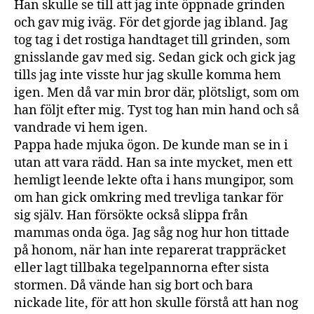
Han skulle se till att jag inte öppnade grinden
och gav mig iväg. För det gjorde jag ibland. Jag
tog tag i det rostiga handtaget till grinden, som
gnisslande gav med sig. Sedan gick och gick jag
tills jag inte visste hur jag skulle komma hem
igen. Men då var min bror där, plötsligt, som om
han följt efter mig. Tyst tog han min hand och så
vandrade vi hem igen.
Pappa hade mjuka ögon. De kunde man se in i
utan att vara rädd. Han sa inte mycket, men ett
hemligt leende lekte ofta i hans mungipor, som
om han gick omkring med trevliga tankar för
sig själv. Han försökte också slippa från
mammas onda öga. Jag såg nog hur hon tittade
på honom, när han inte reparerat trappräcket
eller lagt tillbaka tegelpannorna efter sista
stormen. Då vände han sig bort och bara
nickade lite, för att hon skulle förstå att han nog