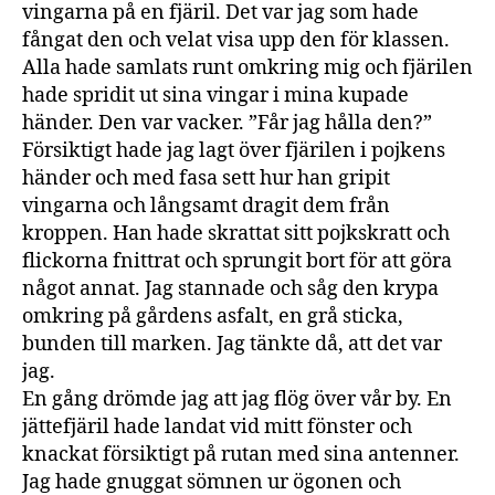
vingarna på en fjäril. Det var jag som hade
fångat den och velat visa upp den för klassen.
Alla hade samlats runt omkring mig och fjärilen
hade spridit ut sina vingar i mina kupade
händer. Den var vacker. ”Får jag hålla den?”
Försiktigt hade jag lagt över fjärilen i pojkens
händer och med fasa sett hur han gripit
vingarna och långsamt dragit dem från
kroppen. Han hade skrattat sitt pojkskratt och
flickorna fnittrat och sprungit bort för att göra
något annat. Jag stannade och såg den krypa
omkring på gårdens asfalt, en grå sticka,
bunden till marken. Jag tänkte då, att det var
jag.
En gång drömde jag att jag flög över vår by. En
jättefjäril hade landat vid mitt fönster och
knackat försiktigt på rutan med sina antenner.
Jag hade gnuggat sömnen ur ögonen och