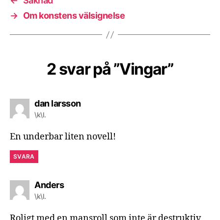
←
Saknad
→
Om konstens välsignelse
2 svar på ”Vingar”
säger:
dan larsson
\k\l.
En underbar liten novell!
SVARA
säger:
Anders
\k\l.
Roligt med en mansroll som inte är destruktiv