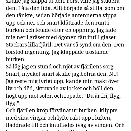
skulle jag släppa ut den. Först ville jag studera
den. Låta den lida. Allt började så stilla, som om
den tänkte, sedan började antennerna vippa
upp och ner och snart klättrade den runt i
burken och letade efter en öppning. Jag lade
mig ner i gräset med ögonen tätt intill glaset.
Stackars lilla fjäril. Det var så synd om den. Den
förstod ingenting. Jag klappade tröstande
burken.
Så låg jag en stund och njöt av fjärilens sorg.
Snart, mycket snart skulle jag befria den. NU!
Jag reste mig ivrigt upp, kände min makt över
liv och död, skruvade av locket och höll den
högt upp mot solen och ropade: ”Du är fri, flyg,
flyg!”.
Och fjärilen kröp förvånat ur burken, klippte
med sina vingar och lyfte rakt upp i luften,
fladdrade till och knuffades iväg av vinden. Och