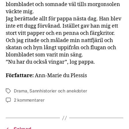
blombladet och somnade väl tills morgonsolen
väckte mig.
Jag berättade allt för pappa nästa dag. Han blev
inte ett dugg förvånad. Istället gav han mig ett
stort vitt papper och en penna och färgkritor.
Och jag ritade och målade min nattfjäril och
skatan och byn långt uppifrån och flugan och
blombladet som varit min säng.
”Nu har du också vingar”, log pappa.
Författare:
Ann-Marie du Plessis
Drama
,
Sannhistorier och anekdoter
Etiketter
till
2 kommentarer
Vingar