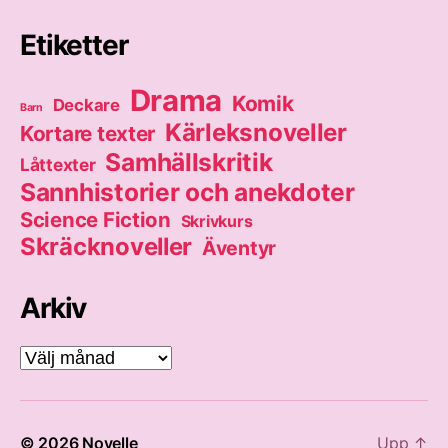
Etiketter
Drama
Komik
Deckare
Barn
Kärleksnoveller
Kortare texter
Samhällskritik
Låttexter
Sannhistorier och anekdoter
Science Fiction
Skrivkurs
Skräcknoveller
Äventyr
Arkiv
Arkiv
© 2026
Novelle
Upp
↑