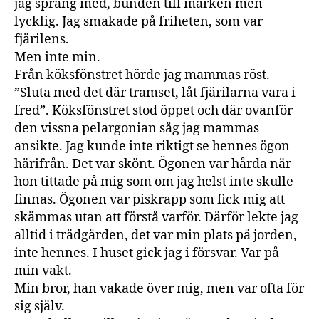
jag sprang med, bunden till marken men
lycklig. Jag smakade på friheten, som var
fjärilens.
Men inte min.
Från köksfönstret hörde jag mammas röst.
”Sluta med det där tramset, låt fjärilarna vara i
fred”. Köksfönstret stod öppet och där ovanför
den vissna pelargonian såg jag mammas
ansikte. Jag kunde inte riktigt se hennes ögon
härifrån. Det var skönt. Ögonen var hårda när
hon tittade på mig som om jag helst inte skulle
finnas. Ögonen var piskrapp som fick mig att
skämmas utan att förstå varför. Därför lekte jag
alltid i trädgården, det var min plats på jorden,
inte hennes. I huset gick jag i försvar. Var på
min vakt.
Min bror, han vakade över mig, men var ofta för
sig själv.