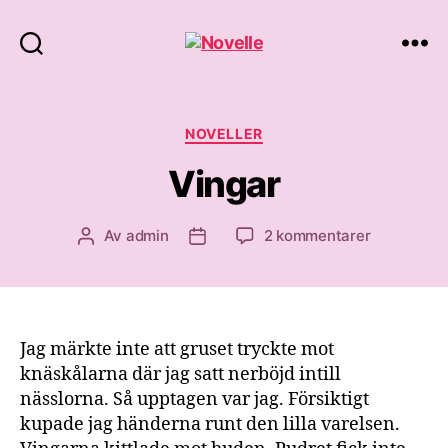
Novelle
Kategorier
NOVELLER
Vingar
till
Av
admin
2 kommentarer
Inläggsförfattare
Inläggsdatum
Vingar
Jag märkte inte att gruset tryckte mot
knäskålarna där jag satt nerböjd intill
nässlorna. Så upptagen var jag. Försiktigt
kupade jag händerna runt den lilla varelsen.