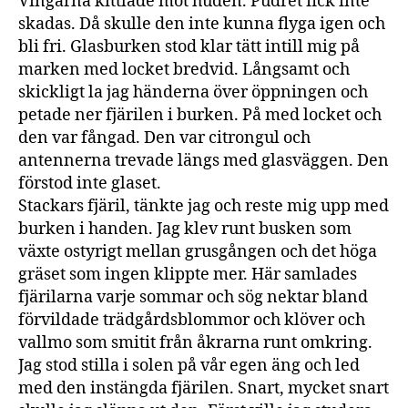
Vingarna kittlade mot huden. Pudret fick inte
skadas. Då skulle den inte kunna flyga igen och
bli fri. Glasburken stod klar tätt intill mig på
marken med locket bredvid. Långsamt och
skickligt la jag händerna över öppningen och
petade ner fjärilen i burken. På med locket och
den var fångad. Den var citrongul och
antennerna trevade längs med glasväggen. Den
förstod inte glaset.
Stackars fjäril, tänkte jag och reste mig upp med
burken i handen. Jag klev runt busken som
växte ostyrigt mellan grusgången och det höga
gräset som ingen klippte mer. Här samlades
fjärilarna varje sommar och sög nektar bland
förvildade trädgårdsblommor och klöver och
vallmo som smitit från åkrarna runt omkring.
Jag stod stilla i solen på vår egen äng och led
med den instängda fjärilen. Snart, mycket snart