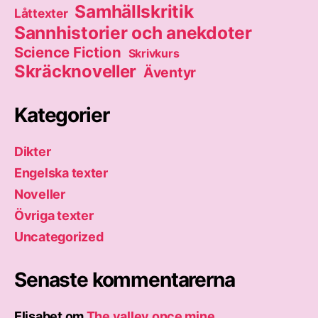
Samhällskritik
Låttexter
Sannhistorier och anekdoter
Science Fiction
Skrivkurs
Skräcknoveller
Äventyr
Kategorier
Dikter
Engelska texter
Noveller
Övriga texter
Uncategorized
Senaste kommentarerna
Elisabet
om
The valley once mine