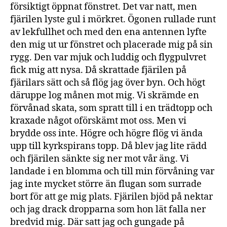
försiktigt öppnat fönstret. Det var natt, men
fjärilen lyste gul i mörkret. Ögonen rullade runt
av lekfullhet och med den ena antennen lyfte
den mig ut ur fönstret och placerade mig på sin
rygg. Den var mjuk och luddig och flygpulvret
fick mig att nysa. Då skrattade fjärilen på
fjärilars sätt och så flög jag över byn. Och högt
däruppe log månen mot mig. Vi skrämde en
förvånad skata, som spratt till i en trädtopp och
kraxade något oförskämt mot oss. Men vi
brydde oss inte. Högre och högre flög vi ända
upp till kyrkspirans topp. Då blev jag lite rädd
och fjärilen sänkte sig ner mot vår äng. Vi
landade i en blomma och till min förvåning var
jag inte mycket större än flugan som surrade
bort för att ge mig plats. Fjärilen bjöd på nektar
och jag drack dropparna som hon lät falla ner
bredvid mig. Där satt jag och gungade på