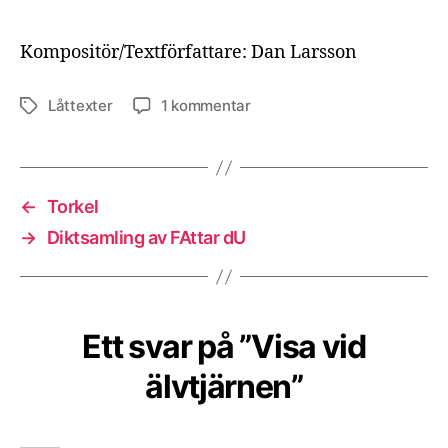
Kompositör/Textförfattare: Dan Larsson
till
Låttexter
1 kommentar
Etiketter
Visa
vid
älvtjärnen
←
Torkel
→
Diktsamling av FAttar dU
Ett svar på ”Visa vid
älvtjärnen”