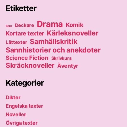
Etiketter
Drama
Komik
Deckare
Barn
Kärleksnoveller
Kortare texter
Samhällskritik
Låttexter
Sannhistorier och anekdoter
Science Fiction
Skrivkurs
Skräcknoveller
Äventyr
Kategorier
Dikter
Engelska texter
Noveller
Övriga texter