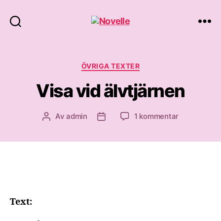
Novelle
Kategorier
ÖVRIGA TEXTER
Visa vid älvtjärnen
till
Av
admin
1 kommentar
Inläggsförfattare
Inläggsdatum
Visa
vid
älvtjärnen
Text: