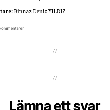
tare:
Binnaz Deniz YILDIZ
till
 kommentarer
DEJAVU
Lämna ett svar