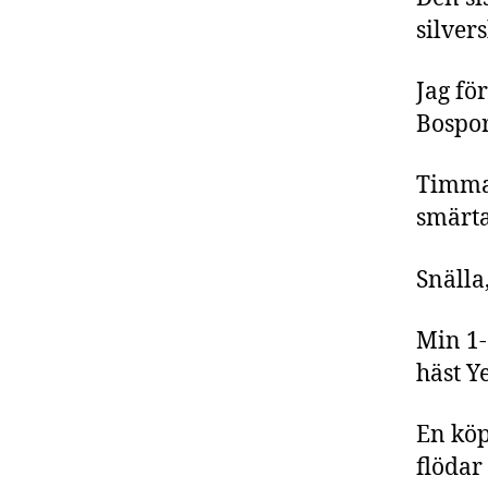
silver
Jag fö
Bospor
Timmar
smärta
Snälla,
Min 1-
häst Y
En köp
flödar