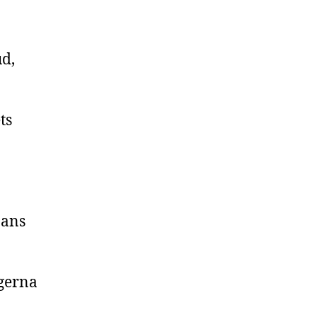
ud,
ts
Hans
rgerna