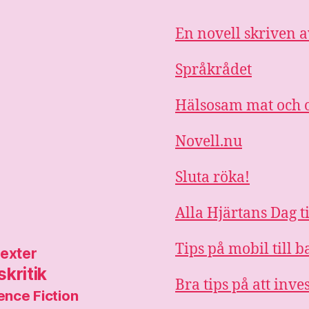
En novell skriven a
Språkrådet
Hälsosam mat och o
Novell.nu
Sluta röka!
Alla Hjärtans Dag t
Tips på mobil till
texter
kritik
Bra tips på att inve
ence Fiction