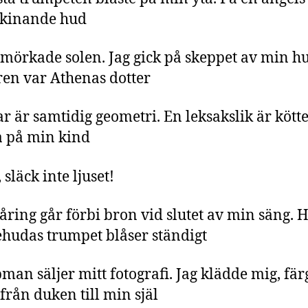
skinande hud
rmörkade solen. Jag gick på skeppet av min h
en var Athenas dotter
 är samtidig geometri. En leksakslik är kötte
 på min kind
 släck inte ljuset!
åring går förbi bron vid slutet av min säng. 
ehudas trumpet blåser ständigt
man säljer mitt fotografi. Jag klädde mig, fä
 från duken till min själ