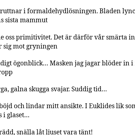
 ruttnar i formaldehydlösningen. Bladen lyn
ns sista mammut
de oss primitivitet. Det är därför vår smärta in
 sig mot gryningen
ddigt ögonblick… Masken jag jagar blöder in i
ropp
ga, galna skugga svajar. Suddig tid…
 böjd och lindar mitt ansikte. I Euklides lik so
s i glaset…
rädd, snälla låt ljuset vara tänt!