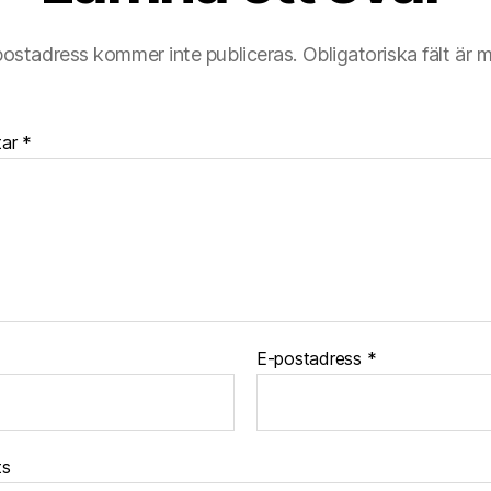
postadress kommer inte publiceras.
Obligatoriska fält är 
tar
*
E-postadress
*
ts