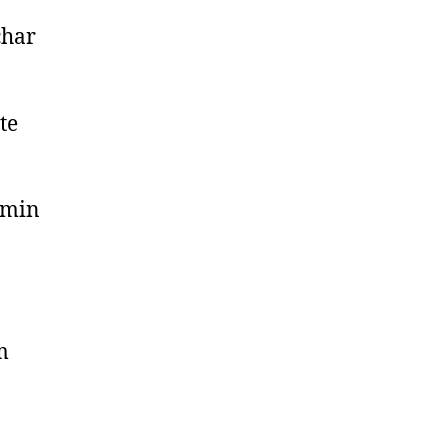
char
te
 min
m