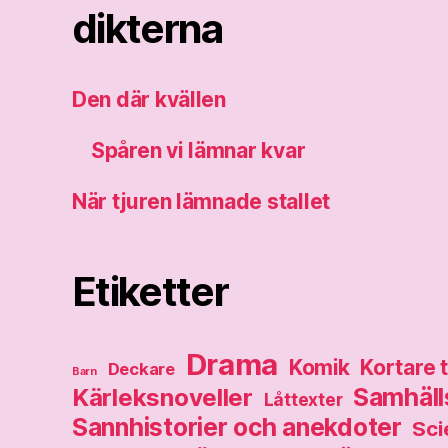
dikterna
Den där kvällen
Spåren vi lämnar kvar
När tjuren lämnade stallet
Etiketter
Drama
Komik
Kortare 
Deckare
Barn
Samhälls
Kärleksnoveller
Låttexter
Sannhistorier och anekdoter
Sci