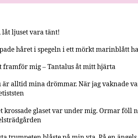
 låt ljuset vara tänt!
äpade håret i spegeln i ett mörkt marinblått h
tt framför mig – Tantalus åt mitt hjärta
 är alltid mina drömmar. När jag vaknade va
tiststen
t krossade glaset var under mig. Ormar föll n
lsträdgården
sta trumpeten blåste på min yta. På en ängels