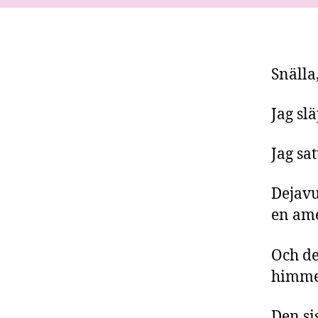
Snälla,
Jag sl
Jag sa
Dejavu
en ame
Och de
himme
Den si