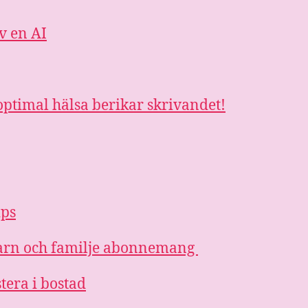
v en AI
ptimal hälsa berikar skrivandet!
ips
 barn och familje abonnemang
stera i bostad