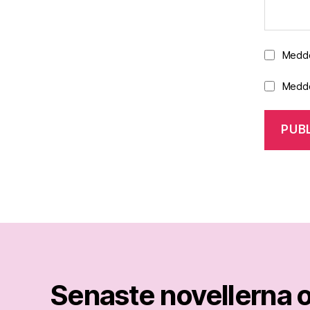
Medde
Medde
Senaste novellerna 