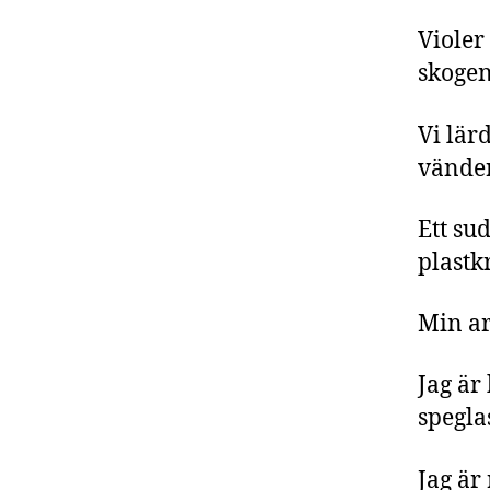
Violer
skoge
Vi lär
vänder
Ett su
plastk
Min ar
Jag är
spegla
Jag är 