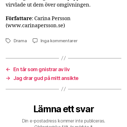
virvlade ut dem över omgivningen.
Författare
: Carina Persson
(www.carinapersson.se)
till
Drama
Inga kommentarer
Etiketter
Djupt
glimrande
←
En tår som gnistrar av liv
→
Jag drar gud på mitt ansikte
Lämna ett svar
Din e-postadress kommer inte publiceras.
Obligatoriska fält är märkta
*