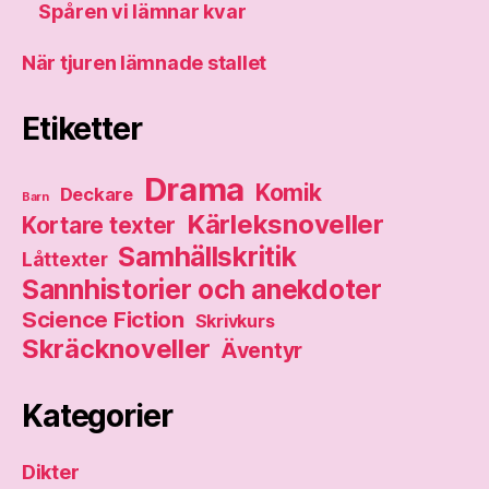
Spåren vi lämnar kvar
När tjuren lämnade stallet
Etiketter
Drama
Komik
Deckare
Barn
Kärleksnoveller
Kortare texter
Samhällskritik
Låttexter
Sannhistorier och anekdoter
Science Fiction
Skrivkurs
Skräcknoveller
Äventyr
Kategorier
Dikter