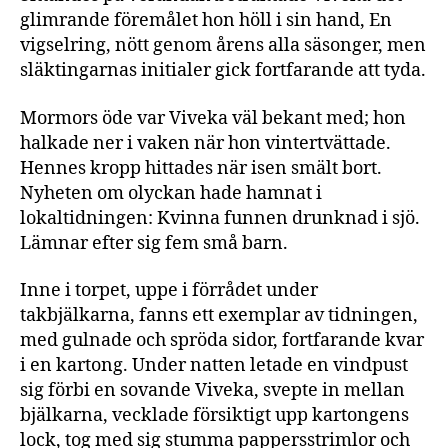
glimrande föremålet hon höll i sin hand, En
vigselring, nött genom årens alla säsonger, men
släktingarnas initialer gick fortfarande att tyda.
Mormors öde var Viveka väl bekant med; hon
halkade ner i vaken när hon vintertvättade.
Hennes kropp hittades när isen smält bort.
Nyheten om olyckan hade hamnat i
lokaltidningen: Kvinna funnen drunknad i sjö.
Lämnar efter sig fem små barn.
Inne i torpet, uppe i förrådet under
takbjälkarna, fanns ett exemplar av tidningen,
med gulnade och spröda sidor, fortfarande kvar
i en kartong. Under natten letade en vindpust
sig förbi en sovande Viveka, svepte in mellan
bjälkarna, vecklade försiktigt upp kartongens
lock, tog med sig stumma pappersstrimlor och