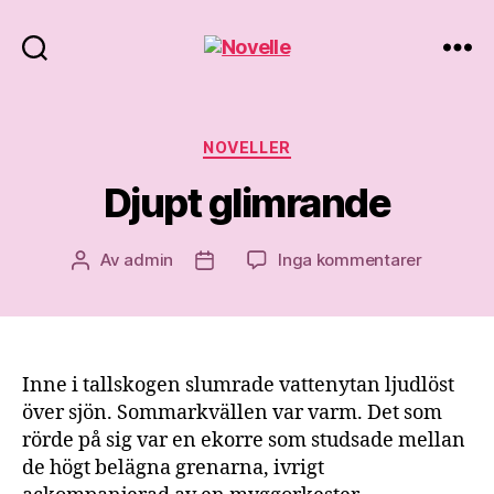
Novelle
Kategorier
NOVELLER
Djupt glimrande
till
Av
admin
Inga kommentarer
Inläggsförfattare
Inläggsdatum
Djupt
glimrand
Inne i tallskogen slumrade vattenytan ljudlöst
över sjön. Sommarkvällen var varm. Det som
rörde på sig var en ekorre som studsade mellan
de högt belägna grenarna, ivrigt