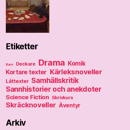
Etiketter
Drama
Komik
Deckare
Barn
Kärleksnoveller
Kortare texter
Samhällskritik
Låttexter
Sannhistorier och anekdoter
Science Fiction
Skrivkurs
Skräcknoveller
Äventyr
Arkiv