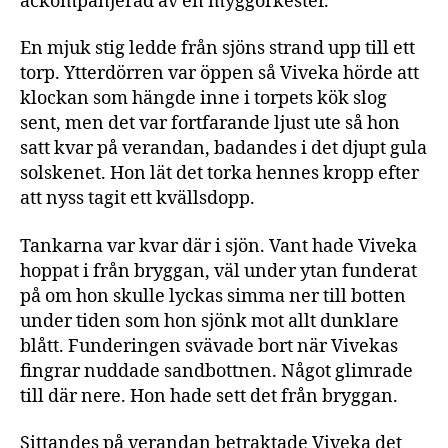
ackompanjerad av en myggorkester.
En mjuk stig ledde från sjöns strand upp till ett
torp. Ytterdörren var öppen så Viveka hörde att
klockan som hängde inne i torpets kök slog
sent, men det var fortfarande ljust ute så hon
satt kvar på verandan, badandes i det djupt gula
solskenet. Hon lät det torka hennes kropp efter
att nyss tagit ett kvällsdopp.
Tankarna var kvar där i sjön. Vant hade Viveka
hoppat i från bryggan, väl under ytan funderat
på om hon skulle lyckas simma ner till botten
under tiden som hon sjönk mot allt dunklare
blått. Funderingen svävade bort när Vivekas
fingrar nuddade sandbottnen. Något glimrade
till där nere. Hon hade sett det från bryggan.
Sittandes på verandan betraktade Viveka det