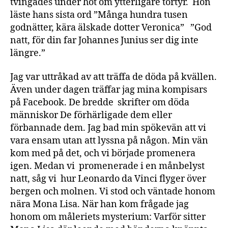
tvingades under hot om ytterligare tortyr. Hon
läste hans sista ord ”Många hundra tusen
godnätter, kära älskade dotter Veronica” ”God
natt, för din far Johannes Junius ser dig inte
längre.”
Jag var uttråkad av att träffa de döda på kvällen.
Även under dagen träffar jag mina kompisars
på Facebook. De bredde skrifter om döda
människor De förhärligade dem eller
förbannade dem. Jag bad min spökevän att vi
vara ensam utan att lyssna på någon. Min vän
kom med på det, och vi började promenera
igen. Medan vi promenerade i en månbelyst
natt, såg vi hur Leonardo da Vinci flyger över
bergen och molnen. Vi stod och väntade honom
nära Mona Lisa. När han kom frågade jag
honom om måleriets mysterium: Varför sitter