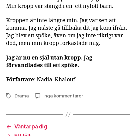
Min kropp var stängd i en ett nyfött barn.
Kroppen är inte längre min. Jag var sen att
komma. Jag måste gå tillbaka dit jag kom ifrån.
Jag blev ett spöke, även om jag inte riktigt var
död, men min kropp förkastade mig.
Jag är nu en själ utan kropp. Jag
förvandlades till ett spöke.
Författare
: Nadia Khalouf
till
Drama
Inga kommentarer
Etiketter
En
konstig
plats
och
←
Väntar på dig
en
→
Ett tält
avlägsen