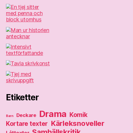
Etiketter
Drama
Komik
Deckare
Barn
Kärleksnoveller
Kortare texter
Samhällskritik
Låttexter