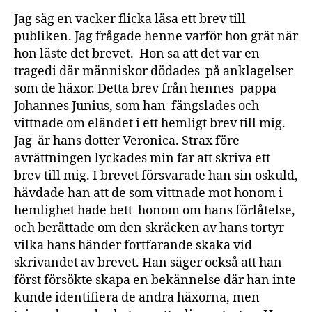
Jag såg en vacker flicka läsa ett brev till
publiken. Jag frågade henne varför hon grät när
hon läste det brevet. Hon sa att det var en
tragedi där människor dödades på anklagelser
som de häxor. Detta brev från hennes pappa
Johannes Junius, som han fängslades och
vittnade om eländet i ett hemligt brev till mig.
Jag är hans dotter Veronica. Strax före
avrättningen lyckades min far att skriva ett
brev till mig. I brevet försvarade han sin oskuld,
hävdade han att de som vittnade mot honom i
hemlighet hade bett honom om hans förlåtelse,
och berättade om den skräcken av hans tortyr
vilka hans händer fortfarande skaka vid
skrivandet av brevet. Han säger också att han
först försökte skapa en bekännelse där han inte
kunde identifiera de andra häxorna, men