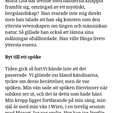
Mona Lisa där leende med händerna knäppta
framför sig, omringad av ett mystiskt,
bergslandskap? Han svarade inte mig direkt
men han talade att han såg konsten som den
yttersta vetenskapen om tingen och människan
natur. Så gillade han också att lämna sina
målningar ofullbordade. Han ville fånga livets
yttersta essens.
Byt till ett spöke
Tiden gick så fort.Vi kände inte att det
passerade. Vi glömde oss bland kändisarna,
tyckte om deras berättelser, men de var
spöken. Min vän sade att spöken försvinner när
solsken ser ut, och det är detta som hade hänt.
Min kropp ligger fortfarande på min säng, min
själ är med min vän i Wien, i en trevlig session