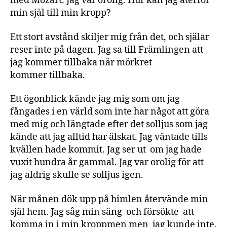
med Mozart. Jag var orolig. Hur kan jag återför
min själ till min kropp?
Ett stort avstånd skiljer mig från det, och själar
reser inte på dagen. Jag sa till Främlingen att
jag kommer tillbaka när mörkret
kommer tillbaka.
Ett ögonblick kände jag mig som om jag
fångades i en värld som inte har något att göra
med mig och längtade efter det solljus som jag
kände att jag alltid har älskat. Jag väntade tills
kvällen hade kommit. Jag ser ut om jag hade
vuxit hundra år gammal. Jag var orolig för att
jag aldrig skulle se solljus igen.
När månen dök upp på himlen återvände min
själ hem. Jag såg min säng och försökte att
komma in i min kroppmen men jag kunde inte.