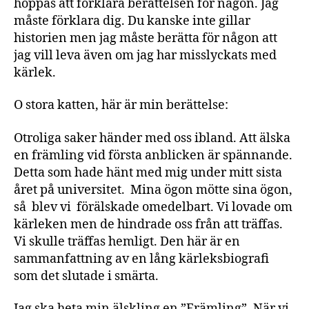
hoppas att förklara berättelsen för någon. Jag
måste förklara dig. Du kanske inte gillar
historien men jag måste berätta för någon att
jag vill leva även om jag har misslyckats med
kärlek.
O stora katten, här är min berättelse:
Otroliga saker händer med oss ibland. Att älska
en främling vid första anblicken är spännande.
Detta som hade hänt med mig under mitt sista
året på universitet. Mina ögon mötte sina ögon,
så blev vi förälskade omedelbart. Vi lovade om
kärleken men de hindrade oss från att träffas.
Vi skulle träffas hemligt. Den här är en
sammanfattning av en lång kärleksbiografi
som det slutade i smärta.
Jag ska heta min älskling en ”Främling”. När vi