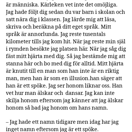
är människa. Kärleken vet inte det omöjliga.
Jag hade följt dig sedan du var barn i skolan och
satt nära dig i klassen. Jag lärde mig att läsa,
skriva och beräkna på ditt eget språk. Mitt
språk är annorlunda. Jag reste tusentals
kilometer tills jag kom hit. När jag reste min själ
i rymden besökte jag platsen här. När jag såg dig
fäst mitt hjärta med dig. Så jag bestämde mig att
stanna här och bo med dig för alltid. Mitt hjärta
är knutit till en man som han inte är en riktig
man, men han är som en illusion.han säger att
han är ett spöke. Jag ser honom liknar oss. Han
vet hur man älskar och dansar. Jag kan inte
skilja honom eftersom jag känner att jag älskar
honom så bad jag honom om hans namn.
– Jag hade ett namn tidigare men idag har jag
inget namn eftersom jag är ett spöke.