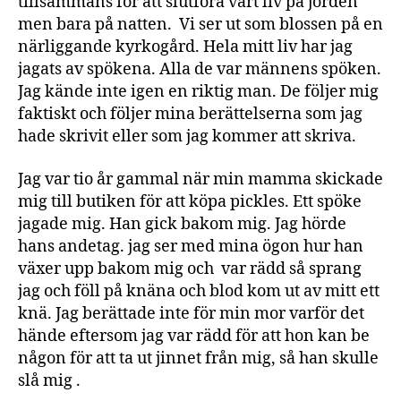
tillsammans för att slutföra vårt liv på jorden
men bara på natten. Vi ser ut som blossen på en
närliggande kyrkogård. Hela mitt liv har jag
jagats av spökena. Alla de var männens spöken.
Jag kände inte igen en riktig man. De följer mig
faktiskt och följer mina berättelserna som jag
hade skrivit eller som jag kommer att skriva.
Jag var tio år gammal när min mamma skickade
mig till butiken för att köpa pickles. Ett spöke
jagade mig. Han gick bakom mig. Jag hörde
hans andetag. jag ser med mina ögon hur han
växer upp bakom mig och var rädd så sprang
jag och föll på knäna och blod kom ut av mitt ett
knä. Jag berättade inte för min mor varför det
hände eftersom jag var rädd för att hon kan be
någon för att ta ut jinnet från mig, så han skulle
slå mig .