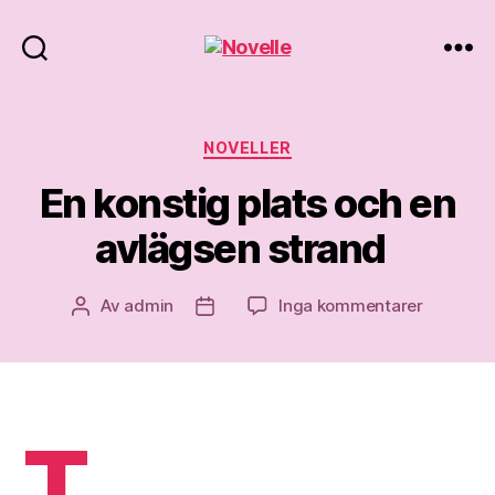
Novelle
Kategorier
NOVELLER
En konstig plats och en
avlägsen strand
till
Av
admin
Inga kommentarer
Inläggsförfattare
Inläggsdatum
En
konstig
plats
och
en
T
avlägsen
strand