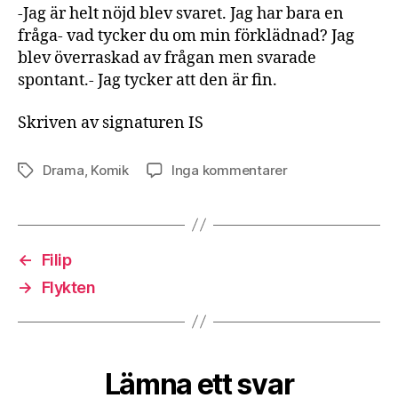
-Jag är helt nöjd blev svaret. Jag har bara en
fråga- vad tycker du om min förklädnad? Jag
blev överraskad av frågan men svarade
spontant.- Jag tycker att den är fin.
Skriven av signaturen IS
till
Drama
,
Komik
Inga kommentarer
Etiketter
Hej
och
godmorgon!
←
Filip
→
Flykten
Lämna ett svar