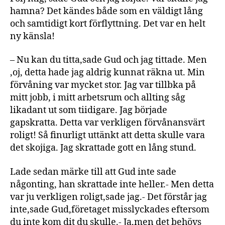
hamna? Det kändes både som en väldigt lång
och samtidigt kort förflyttning. Det var en helt
ny känsla!
– Nu kan du titta,sade Gud och jag tittade. Men
,oj, detta hade jag aldrig kunnat räkna ut. Min
förvåning var mycket stor. Jag var tillbka på
mitt jobb, i mitt arbetsrum och allting såg
likadant ut som tiidigare. Jag började
gapskratta. Detta var verkligen förvånansvärt
roligt! Så finurligt uttänkt att detta skulle vara
det skojiga. Jag skrattade gott en lång stund.
Lade sedan märke till att Gud inte sade
någonting, han skrattade inte heller.- Men detta
var ju verkligen roligt,sade jag.- Det förstår jag
inte,sade Gud,företaget misslyckades eftersom
du inte kom dit du skulle.- Ja,men det behövs