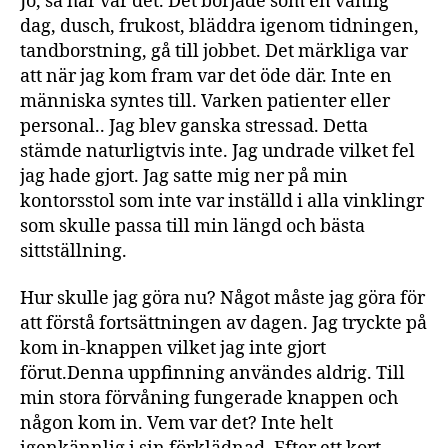
Jo, så här var det. Det började som en vanlig
dag, dusch, frukost, bläddra igenom tidningen,
tandborstning, gå till jobbet. Det märkliga var
att när jag kom fram var det öde där. Inte en
människa syntes till. Varken patienter eller
personal.. Jag blev ganska stressad. Detta
stämde naturligtvis inte. Jag undrade vilket fel
jag hade gjort. Jag satte mig ner på min
kontorsstol som inte var inställd i alla vinklingr
som skulle passa till min längd och bästa
sittställning.
Hur skulle jag göra nu? Något måste jag göra för
att förstå fortsättningen av dagen. Jag tryckte på
kom in-knappen vilket jag inte gjort
förut.Denna uppfinning användes aldrig. Till
min stora förvåning fungerade knappen och
någon kom in. Vem var det? Inte helt