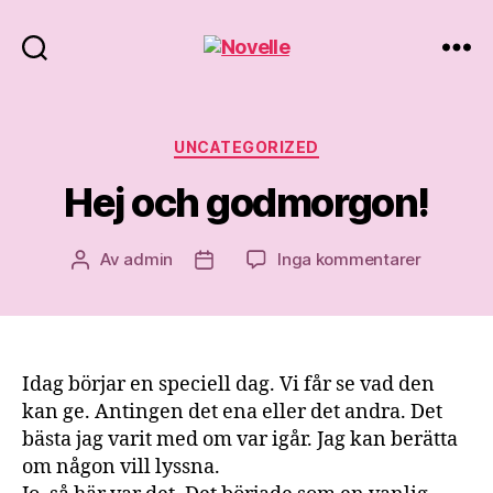
Novelle
Kategorier
UNCATEGORIZED
Hej och godmorgon!
till
Av
admin
Inga kommentarer
Inläggsförfattare
Inläggsdatum
Hej
och
godmorg
Idag börjar en speciell dag. Vi får se vad den
kan ge. Antingen det ena eller det andra. Det
bästa jag varit med om var igår. Jag kan berätta
om någon vill lyssna.