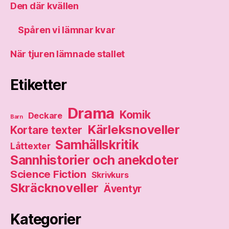
Den där kvällen
Spåren vi lämnar kvar
När tjuren lämnade stallet
Etiketter
Drama
Komik
Deckare
Barn
Kärleksnoveller
Kortare texter
Samhällskritik
Låttexter
Sannhistorier och anekdoter
Science Fiction
Skrivkurs
Skräcknoveller
Äventyr
Kategorier