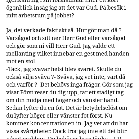
igenkännlig i sin förklädnad. Efter ett kort
ögonblick insåg jag att det var Gud. På besök i
mitt arbetsrum på jobbet?
Ja, det verkade faktiskt så. Hur gör man då ?
Varsågod och sitt ner Herr Gud eller varsågod
och gör som ni vill Herr Gud. Jag valde ett
mellanting vilket innebar en gest med handen
mot en stol.
-Tack, jag svävar helst blev svaret. Skulle du
också vilja sväva ?- Sväva, jag vet inte, vart då
och varför ?- Det behövs inga frågor. Gör som jag
visar.Först reser du dig upp, tar ett stadigt tag
om din midja med höger och vänster hand.
Sedan lyfter du en fot. Det är betydelselöst om
du lyfter höger eller vänster fot först. Nu
kommer koncentrationen in. Jag vet att du har
vissa svårigheter. Dock tror jag inte ett det blir