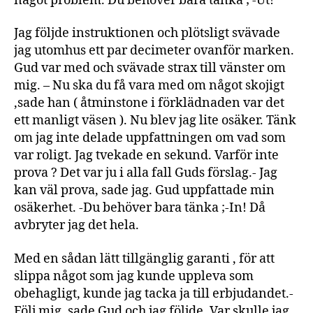
något problem. Du behöver bara tänka ; -Ut!
Jag följde instruktionen och plötsligt svävade
jag utomhus ett par decimeter ovanför marken.
Gud var med och svävade strax till vänster om
mig. – Nu ska du få vara med om något skojigt
,sade han ( åtminstone i förklädnaden var det
ett manligt väsen ). Nu blev jag lite osäker. Tänk
om jag inte delade uppfattningen om vad som
var roligt. Jag tvekade en sekund. Varför inte
prova ? Det var ju i alla fall Guds förslag.- Jag
kan väl prova, sade jag. Gud uppfattade min
osäkerhet. -Du behöver bara tänka ;-In! Då
avbryter jag det hela.
Med en sådan lätt tillgänglig garanti , för att
slippa något som jag kunde uppleva som
obehagligt, kunde jag tacka ja till erbjudandet.-
Följ mig, sade Gud och jag följde. Var skulle jag