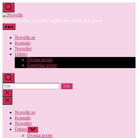
Hoppa
till
Novelle
innehåll
Publicera dina noveller, berättelser, dikter och poesi
Novelle.se
Kontakt
Noveller
Dikter
Övriga texter
Engelska texter
Sök
efter:
Stäng
sökningen
Novelle.se
Kontakt
Noveller
Dikter
Visa
undermeny
Övriga texter