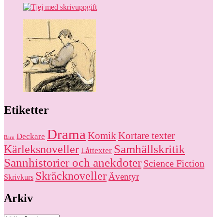
Etiketter
Drama
Komik
Kortare texter
Deckare
Barn
Kärleksnoveller
Samhällskritik
Låttexter
Sannhistorier och anekdoter
Science Fiction
Skräcknoveller
Äventyr
Skrivkurs
Arkiv