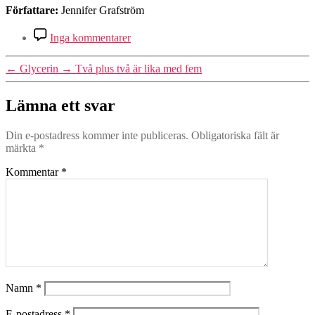
Författare:
Jennifer Grafström
till
Inga kommentarer
Jakten
på
←
Glycerin
→
Två plus två är lika med fem
kärleken
Lämna ett svar
Din e-postadress kommer inte publiceras.
Obligatoriska fält är
märkta
*
Kommentar
*
Namn
*
E-postadress
*