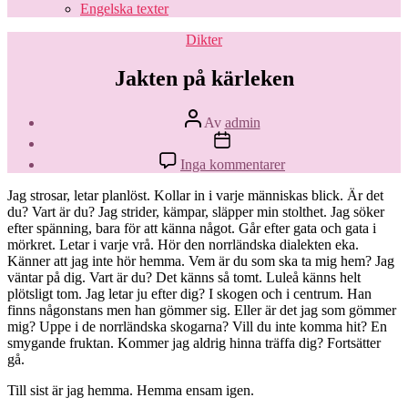
Engelska texter
Kategorier
Dikter
Jakten på kärleken
Inläggsförfattare
Av
admin
Inläggsdatum
till
Inga kommentarer
Jakten
på
Jag strosar, letar planlöst. Kollar in i varje människas blick. Är det
kärleken
du? Vart är du? Jag strider, kämpar, släpper min stolthet. Jag söker
efter spänning, bara för att känna något. Går efter gata och gata i
mörkret. Letar i varje vrå. Hör den norrländska dialekten eka.
Känner att jag inte hör hemma. Vem är du som ska ta mig hem? Jag
väntar på dig. Vart är du? Det känns så tomt. Luleå känns helt
plötsligt tom. Jag letar ju efter dig? I skogen och i centrum. Han
finns någonstans men han gömmer sig. Eller är det jag som gömmer
mig? Uppe i de norrländska skogarna? Vill du inte komma hit? En
smygande fruktan. Kommer jag aldrig hinna träffa dig? Fortsätter
gå.
Till sist är jag hemma. Hemma ensam igen.