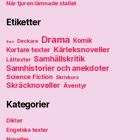
När tjuren lämnade stallet
Etiketter
Drama
Komik
Deckare
Barn
Kärleksnoveller
Kortare texter
Samhällskritik
Låttexter
Sannhistorier och anekdoter
Science Fiction
Skrivkurs
Skräcknoveller
Äventyr
Kategorier
Dikter
Engelska texter
Noveller