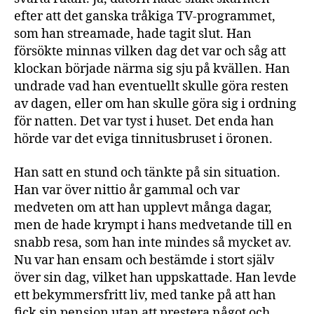
efter att det ganska tråkiga TV-programmet,
som han streamade, hade tagit slut. Han
försökte minnas vilken dag det var och såg att
klockan började närma sig sju på kvällen. Han
undrade vad han eventuellt skulle göra resten
av dagen, eller om han skulle göra sig i ordning
för natten. Det var tyst i huset. Det enda han
hörde var det eviga tinnitusbruset i öronen.
Han satt en stund och tänkte på sin situation.
Han var över nittio år gammal och var
medveten om att han upplevt många dagar,
men de hade krympt i hans medvetande till en
snabb resa, som han inte mindes så mycket av.
Nu var han ensam och bestämde i stort själv
över sin dag, vilket han uppskattade. Han levde
ett bekymmersfritt liv, med tanke på att han
fick sin pension utan att prestera något och