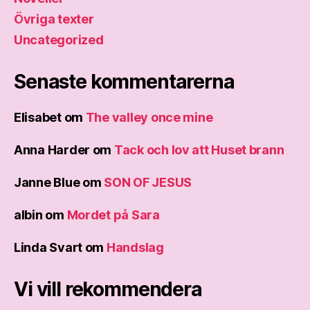
Övriga texter
Uncategorized
Senaste kommentarerna
Elisabet
om
The valley once mine
Anna Harder
om
Tack och lov att Huset brann
Janne Blue
om
SON OF JESUS
albin
om
Mordet på Sara
Linda Svart
om
Handslag
Vi vill rekommendera