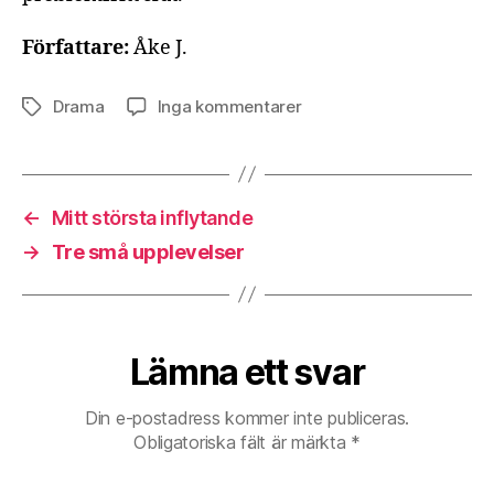
Författare:
Åke J.
till
Drama
Inga kommentarer
Etiketter
Livets
Slut
←
Mitt största inflytande
→
Tre små upplevelser
Lämna ett svar
Din e-postadress kommer inte publiceras.
Obligatoriska fält är märkta
*