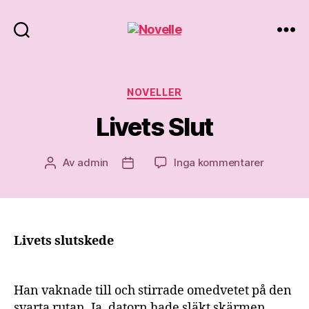
Novelle
Kategorier
NOVELLER
Livets Slut
till
Av
admin
Inga kommentarer
Inläggsförfattare
Inläggsdatum
Livets
Slut
Livets slutskede
Han vaknade till och stirrade omedvetet på den
svarta rutan. Ja, datorn hade släkt skärmen