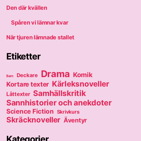
Den där kvällen
Spåren vi lämnar kvar
När tjuren lämnade stallet
Etiketter
Drama
Komik
Deckare
Barn
Kärleksnoveller
Kortare texter
Samhällskritik
Låttexter
Sannhistorier och anekdoter
Science Fiction
Skrivkurs
Skräcknoveller
Äventyr
Kategorier