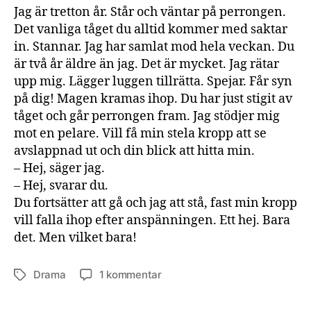
Jag är tretton år. Står och väntar på perrongen.
Det vanliga tåget du alltid kommer med saktar
in. Stannar. Jag har samlat mod hela veckan. Du
är två år äldre än jag. Det är mycket. Jag rätar
upp mig. Lägger luggen tillrätta. Spejar. Får syn
på dig! Magen kramas ihop. Du har just stigit av
tåget och går perrongen fram. Jag stödjer mig
mot en pelare. Vill få min stela kropp att se
avslappnad ut och din blick att hitta min.
– Hej, säger jag.
– Hej, svarar du.
Du fortsätter att gå och jag att stå, fast min kropp
vill falla ihop efter anspänningen. Ett hej. Bara
det. Men vilket bara!
till
Drama
1 kommentar
Etiketter
Potatis
och