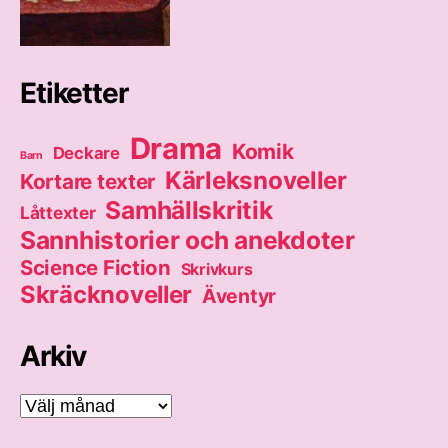
Etiketter
Drama
Komik
Deckare
Barn
Kärleksnoveller
Kortare texter
Samhällskritik
Låttexter
Sannhistorier och anekdoter
Science Fiction
Skrivkurs
Skräcknoveller
Äventyr
Arkiv
Arkiv