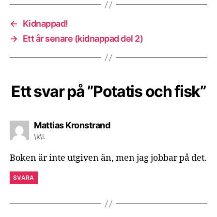
fisk
←
Kidnappad!
→
Ett år senare (kidnappad del 2)
Ett svar på ”Potatis och fisk”
säger:
Mattias Kronstrand
\k\l.
Boken är inte utgiven än, men jag jobbar på det.
SVARA