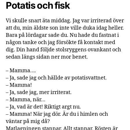
Potatis och fisk
Vi skulle snart äta middag. Jag var irriterad över
att du, min äldste son inte ville duka idag heller.
Bara på lördagar sade du. Nu hade du fastnat i
någon tanke och jag försökte få kontakt med
dig. Din hand följde stolsryggens ovankant och
sedan längs sidan ner mor benet.
– Mamma….
– Ja, sade jag och hällde av potatisvattnet.
– Mamma!
– Ja, sade jag, mer irriterat.
– Mamma, när…
– Ja, vad är det! Riktigt argt nu.
– Mamma! När jag dör. Är du i himlen och
väntar på mig då?
Matlagningen stannar. Allt stannar. Rösten är