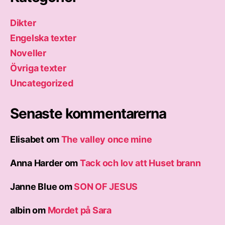
Dikter
Engelska texter
Noveller
Övriga texter
Uncategorized
Senaste kommentarerna
Elisabet
om
The valley once mine
Anna Harder
om
Tack och lov att Huset brann
Janne Blue
om
SON OF JESUS
albin
om
Mordet på Sara