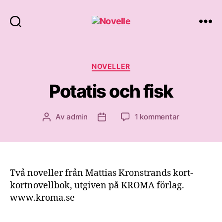
Novelle
Kategorier
NOVELLER
Potatis och fisk
till
Av
admin
1 kommentar
Inläggsförfattare
Inläggsdatum
Potatis
och
fisk
Två noveller från Mattias Kronstrands kort-
kortnovellbok, utgiven på KROMA förlag.
www.kroma.se