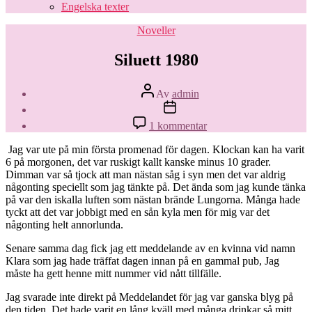
Engelska texter
Kategorier
Noveller
Siluett 1980
Inläggsförfattare
Av
admin
Inläggsdatum
till
1 kommentar
Siluett
1980
Jag var ute på min första promenad för dagen. Klockan kan ha varit
6 på morgonen, det var ruskigt kallt kanske minus 10 grader.
Dimman var så tjock att man nästan såg i syn men det var aldrig
någonting speciellt som jag tänkte på. Det ända som jag kunde tänka
på var den iskalla luften som nästan brände Lungorna. Många hade
tyckt att det var jobbigt med en sån kyla men för mig var det
någonting helt annorlunda.
Senare samma dag fick jag ett meddelande av en kvinna vid namn
Klara som jag hade träffat dagen innan på en gammal pub, Jag
måste ha gett henne mitt nummer vid nått tillfälle.
Jag svarade inte direkt på Meddelandet för jag var ganska blyg på
den tiden, Det hade varit en lång kväll med många drinkar så mitt