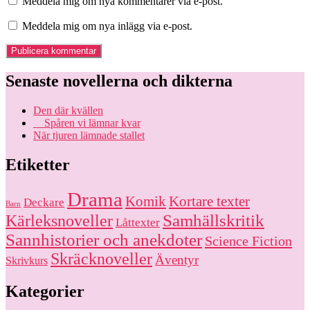
Meddela mig om nya kommentarer via e-post.
Meddela mig om nya inlägg via e-post.
Senaste novellerna och dikterna
Den där kvällen
Spåren vi lämnar kvar
När tjuren lämnade stallet
Etiketter
Drama
Komik
Kortare texter
Deckare
Barn
Kärleksnoveller
Samhällskritik
Låttexter
Sannhistorier och anekdoter
Science Fiction
Skräcknoveller
Äventyr
Skrivkurs
Kategorier