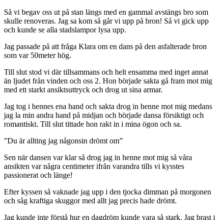
Så vi begav oss ut på stan längs med en gammal avstängs bro som
skulle renoveras. Jag sa kom så går vi upp på bron! Så vi gick upp
och kunde se alla stadslampor lysa upp.
Jag passade på att fråga Klara om en dans på den asfalterade bron
som var 50meter hög.
Till slut stod vi där tillsammans och helt ensamma med inget annat
än ljudet från vinden och oss 2. Hon började sakta gå fram mot mig
med ett starkt ansiktsuttryck och drog ut sina armar.
Jag tog i hennes ena hand och sakta drog in henne mot mig medans
jag la min andra hand på midjan och började dansa försiktigt och
romantiskt. Till slut tittade hon rakt in i mina ögon och sa.
”Du är allting jag någonsin drömt om”
Sen när dansen var klar så drog jag in henne mot mig så våra
ansikten var några centimeter ifrån varandra tills vi kysstes
passionerat och länge!
Efter kyssen så vaknade jag upp i den tjocka dimman på morgonen
och såg kraftiga skuggor med allt jag precis hade drömt.
Jag kunde inte förstå hur en dagdröm kunde vara så stark. Jag brast i