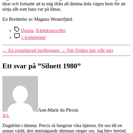
tårar och fortsatte att ta mig ifrån all dimma hela vägen hem för att
sörja allt som bara var på låtsas.
En Berättelse av Magnus Westerfjärd.
Etiketter
Drama
,
Kärleksnoveller
till
1 kommentar
Siluett
1980
←
En respekterad medborgare
→
När Döden inte ville mer
Ett svar på ”Siluett 1980”
säger:
Ann-Marie du Plessis
\k\l.
Dagdröm i dimma. Precis så fungerar våra hjärnor, för oss till en
annan värld, den intetsägande dimman omger oss. Jag blev berörd.