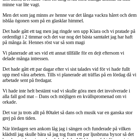
minne var lite vagt.
Men det som jag minns av henne var det långa vackra håret och dem
isblåa ögonen som på en glasklar himmel.
Det hade gått ett tag men jag ringde sen upp Klara och vi pratade på
ordentligt i 2 timmar och det var nog det bästa samtalet jag har haft
på många år. Hennes röst var så som magi
Vi planerade att ses vid ett annat tillfälle för en dejt eftersom vi
delade många intressen.
Det hade gått ett par dagar efter vi sist talades vid för vi hade fullt
upp med våra arbeten. Tills vi planerade att träffas på en lördag då vi
arbetade sent på fredagar.
Vi hade inte helt bestämt vad vi skulle göra men det involverade i
alla fall god mat – Dans och möjligen en kvällspromenad om vi
orkade.
Det var ju trots allt på 80talet så dans och musik var en ganska stor
grej på den tiden.
När lördagen sen ankom låg jag i sängen och funderade på vilken
klädstil jag skulle bära så jag tog fram ett par ljusbruna byxor så det