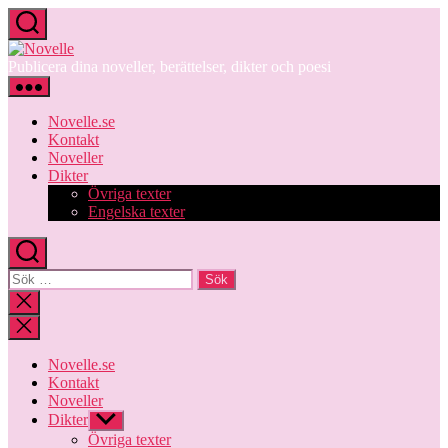
Hoppa
till
Novelle
innehåll
Publicera dina noveller, berättelser, dikter och poesi
Novelle.se
Kontakt
Noveller
Dikter
Övriga texter
Engelska texter
Sök
efter:
Stäng
sökningen
Novelle.se
Kontakt
Noveller
Dikter
Visa
undermeny
Övriga texter