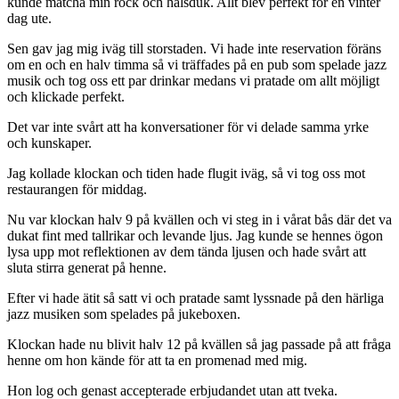
kunde matcha min rock och halsduk. Allt blev perfekt för en vinter
dag ute.
Sen gav jag mig iväg till storstaden. Vi hade inte reservation föräns
om en och en halv timma så vi träffades på en pub som spelade jazz
musik och tog oss ett par drinkar medans vi pratade om allt möjligt
och klickade perfekt.
Det var inte svårt att ha konversationer för vi delade samma yrke
och kunskaper.
Jag kollade klockan och tiden hade flugit iväg, så vi tog oss mot
restaurangen för middag.
Nu var klockan halv 9 på kvällen och vi steg in i vårat bås där det va
dukat fint med tallrikar och levande ljus. Jag kunde se hennes ögon
lysa upp mot reflektionen av dem tända ljusen och hade svårt att
sluta stirra generat på henne.
Efter vi hade ätit så satt vi och pratade samt lyssnade på den härliga
jazz musiken som spelades på jukeboxen.
Klockan hade nu blivit halv 12 på kvällen så jag passade på att fråga
henne om hon kände för att ta en promenad med mig.
Hon log och genast accepterade erbjudandet utan att tveka.