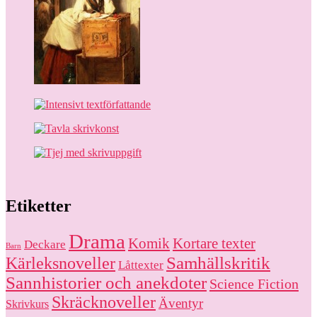
Etiketter
Drama
Komik
Kortare texter
Deckare
Barn
Kärleksnoveller
Samhällskritik
Låttexter
Sannhistorier och anekdoter
Science Fiction
Skräcknoveller
Äventyr
Skrivkurs