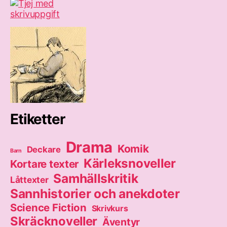
Etiketter
Drama
Komik
Deckare
Barn
Kärleksnoveller
Kortare texter
Samhällskritik
Låttexter
Sannhistorier och anekdoter
Science Fiction
Skrivkurs
Skräcknoveller
Äventyr