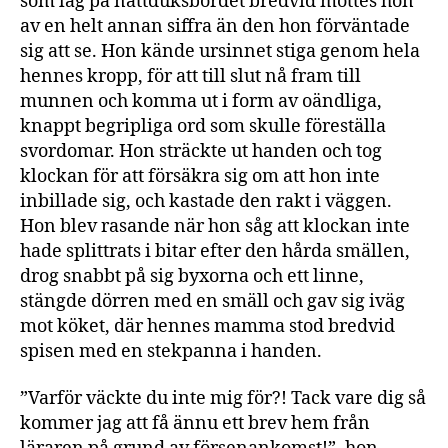
som låg på nattduksbordet bredvid möttes hon
av en helt annan siffra än den hon förväntade
sig att se. Hon kände ursinnet stiga genom hela
hennes kropp, för att till slut nå fram till
munnen och komma ut i form av oändliga,
knappt begripliga ord som skulle föreställa
svordomar. Hon sträckte ut handen och tog
klockan för att försäkra sig om att hon inte
inbillade sig, och kastade den rakt i väggen.
Hon blev rasande när hon såg att klockan inte
hade splittrats i bitar efter den hårda smällen,
drog snabbt på sig byxorna och ett linne,
stängde dörren med en smäll och gav sig iväg
mot köket, där hennes mamma stod bredvid
spisen med en stekpanna i handen.
”Varför väckte du inte mig för?! Tack vare dig så
kommer jag att få ännu ett brev hem från