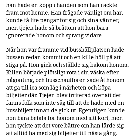
han hade en kopp i handen som han räckte
fram mot henne. Han frågade vänligt om han
kunde få lite pengar för sig och sina vänner,
men tjejen hade så bråttom att hon bara
ignorerade honom och sprang vidare.
När hon var framme vid busshållplatsen hade
bussen redan kommit och en kille höll på att
stiga på. Hon gick och ställde sig bakom honom.
Killen började plötsligt rota i sin väska efter
någonting, och busschauffören sade åt honom
att gå till ica som låg i närheten och köpa
biljetter där. Tjejen blev irriterad över att det
fanns folk som inte såg till att de hade med en
bussbiljett innan de gick ut. Egentligen kunde
hon bara betala för honom med sitt kort, men
hon tyckte att det vore bättre om han lärde sig
att alltid ha med sig biljetter till nästa gång.