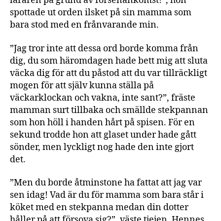
läraren på grund av försenankomst!”, hon
spottade ut orden ilsket på sin mamma som
bara stod med en frånvarande min.
”Jag tror inte att dessa ord borde komma från
dig, du som häromdagen hade bett mig att sluta
väcka dig för att du påstod att du var tillräckligt
mogen för att själv kunna ställa på
väckarklockan och vakna, inte sant?”, fräste
mamman surt tillbaka och smällde stekpannan
som hon höll i handen hårt på spisen. För en
sekund trodde hon att glaset under hade gått
sönder, men lyckligt nog hade den inte gjort
det.
”Men du borde åtminstone ha fattat att jag var
sen idag! Vad är du för mamma som bara står i
köket med en stekpanna medan din dotter
håller på att försova sig?”, väste tjejen. Hennes