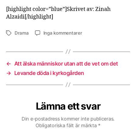
[highlight color=”blue”]Skrivet av: Zinah
Alzaidi[/highlight]
till
Drama
Inga kommentarer
Etiketter
Vad
ögonen
inte
ser
←
Att älska människor utan att de vet om det
→
Levande döda i kyrkogården
Lämna ett svar
Din e-postadress kommer inte publiceras.
Obligatoriska fält är märkta
*