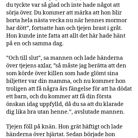
du tyckte var så glad och inte hade något att
sörja över. Du kommer att märka att hon blir
borta hela nästa vecka nu när hennes mormor
har dött”, fortsatte han och tjejen brast i gråt.
Hon kunde inte fatta att allt det här hade hänt
på en och samma dag.
”Och till slut”, sa mannen och lade händerna
över tjejens axlar, ”så måste jag berätta att den
som körde över killen som hade glömt sina
biljetter var din mamma, och nu kommer hon
troligen att få några års fängelse för att ha dödat
ett barn, och du kommer att få din första
önskan idag uppfylld, då du sa att du klarade
dig lika bra utan henne.”, avslutade mannen.
Tjejen föll på knän. Hon grät häftigt och lade
händerna över hjärtat. Sedan började hon