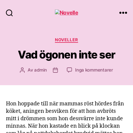
Novelle
Kategorier
NOVELLER
Vad ögonen inte ser
till
Av
admin
Inga kommentarer
Inläggsförfattare
Inläggsdatum
Vad
ögonen
inte
ser
Hon hoppade till när mammas röst hördes från
köket, aningen besviken för att hon avbröts
mitt i drömmen som hon dessvärre inte kunde
minnas. När hon kastade en blick på klockan