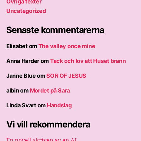
Övriga texter
Uncategorized
Senaste kommentarerna
Elisabet
om
The valley once mine
Anna Harder
om
Tack och lov att Huset brann
Janne Blue
om
SON OF JESUS
albin
om
Mordet på Sara
Linda Svart
om
Handslag
Vi vill rekommendera
En novell skriven av en AI