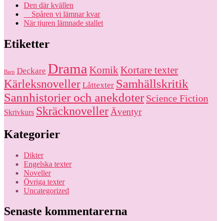
Den där kvällen
Spåren vi lämnar kvar
När tjuren lämnade stallet
Etiketter
Drama
Komik
Kortare texter
Deckare
Barn
Kärleksnoveller
Samhällskritik
Låttexter
Sannhistorier och anekdoter
Science Fiction
Skräcknoveller
Äventyr
Skrivkurs
Kategorier
Dikter
Engelska texter
Noveller
Övriga texter
Uncategorized
Senaste kommentarerna