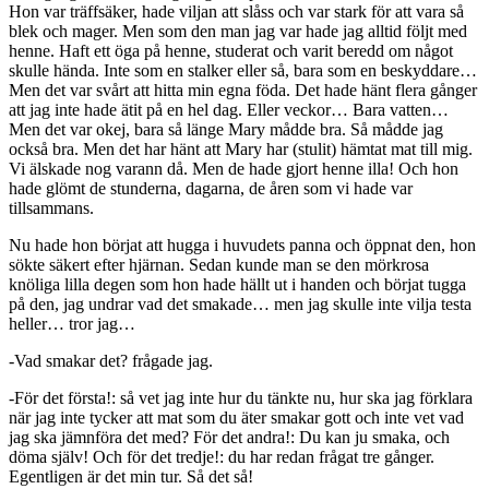
Hon var träffsäker, hade viljan att slåss och var stark för att vara så
blek och mager. Men som den man jag var hade jag alltid följt med
henne. Haft ett öga på henne, studerat och varit beredd om något
skulle hända. Inte som en stalker eller så, bara som en beskyddare…
Men det var svårt att hitta min egna föda. Det hade hänt flera gånger
att jag inte hade ätit på en hel dag. Eller veckor… Bara vatten…
Men det var okej, bara så länge Mary mådde bra. Så mådde jag
också bra. Men det har hänt att Mary har (stulit) hämtat mat till mig.
Vi älskade nog varann då. Men de hade gjort henne illa! Och hon
hade glömt de stunderna, dagarna, de åren som vi hade var
tillsammans.
Nu hade hon börjat att hugga i huvudets panna och öppnat den, hon
sökte säkert efter hjärnan. Sedan kunde man se den mörkrosa
knöliga lilla degen som hon hade hällt ut i handen och börjat tugga
på den, jag undrar vad det smakade… men jag skulle inte vilja testa
heller… tror jag…
-Vad smakar det? frågade jag.
-För det första!: så vet jag inte hur du tänkte nu, hur ska jag förklara
när jag inte tycker att mat som du äter smakar gott och inte vet vad
jag ska jämnföra det med? För det andra!: Du kan ju smaka, och
döma själv! Och för det tredje!: du har redan frågat tre gånger.
Egentligen är det min tur. Så det så!