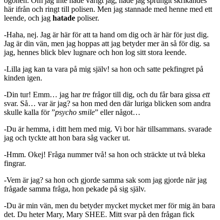
ögonen. Om jag inte hade varigt jag, hade jag sprungit skrikandes
här ifrån och ringt till polisen. Men jag stannade med henne med ett
leende, och jag
hatade
poliser.
-Haha, nej. Jag är här för att ta hand om dig och är här för just dig.
Jag är din vän, men jag hoppas att jag betyder mer än så för dig. sa
jag, hennes blick blev lugnare och hon log sitt stora leende.
-Lilla jag kan ta vara på mig själv! sa hon och satte pekfingret på
kinden igen.
-Din tur! Emm… jag har
tre
frågor till dig, och du får bara gissa
ett
svar. Så… var är jag? sa hon med den där luriga blicken som andra
skulle kalla för ”
psycho smile
” eller något…
-Du är hemma, i ditt hem med mig. Vi bor här tillsammans. svarade
jag och tyckte att hon bara såg vacker ut.
-Hmm. Okej! Fråga nummer två! sa hon och sträckte ut två bleka
fingrar.
-Vem är jag? sa hon och gjorde samma sak som jag gjorde när jag
frågade samma fråga, hon pekade på sig själv.
-Du är min vän, men du betyder mycket mycket mer för mig än bara
det. Du heter Mary, Mary SHEE. Mitt svar på den frågan fick