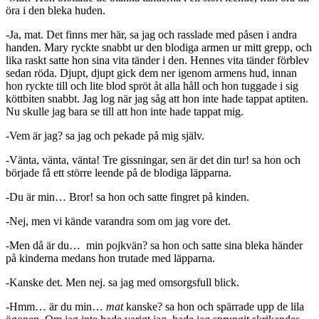
öra i den bleka huden.
-Ja, mat. Det finns mer här, sa jag och rasslade med påsen i andra
handen. Mary ryckte snabbt ur den blodiga armen ur mitt grepp, och
lika raskt satte hon sina vita tänder i den. Hennes vita tänder förblev
sedan röda. Djupt, djupt gick dem ner igenom armens hud, innan
hon ryckte till och lite blod spröt åt alla håll och hon tuggade i sig
köttbiten snabbt. Jag log när jag såg att hon inte hade tappat aptiten.
Nu skulle jag bara se till att hon inte hade tappat mig.
-Vem är jag? sa jag och pekade på mig själv.
-Vänta, vänta, vänta! Tre gissningar, sen är det din tur! sa hon och
började få ett större leende på de blodiga läpparna.
-Du är min… Bror! sa hon och satte fingret på kinden.
-Nej, men vi kände varandra som om jag vore det.
-Men då är du… min pojkvän? sa hon och satte sina bleka händer
på kinderna medans hon trutade med läpparna.
-Kanske det. Men nej. sa jag med omsorgsfull blick.
-Hmm… är du min…
mat
kanske? sa hon och spärrade upp de lila