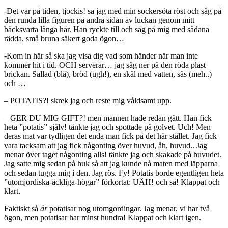
-Det var på tiden, tjockis! sa jag med min sockersöta röst och såg på
den runda lilla figuren på andra sidan av luckan genom mitt
bäcksvarta långa hår. Han ryckte till och såg på mig med sådana
rädda, små bruna säkert goda ögon…
-Kom in här så ska jag visa dig vad som händer när man inte
kommer hit i tid. OCH serverar… jag såg ner på den röda plast
brickan. Sallad (blä), bröd (ugh!), en skål med vatten, sås (meh..)
och …
– POTATIS?! skrek jag och reste mig våldsamt upp.
– GER DU MIG GIFT?! men mannen hade redan gått. Han fick
heta ”potatis” själv! tänkte jag och spottade på golvet. Uch! Men
deras mat var tydligen det enda man fick på det här stället. Jag fick
vara tacksam att jag fick någonting över huvud, åh, huvud.. Jag
menar över taget någonting alls! tänkte jag och skakade på huvudet.
Jag satte mig sedan på huk så att jag kunde nå maten med läpparna
och sedan tugga mig i den. Jag rös. Fy! Potatis borde egentligen heta
”utomjordiska-äckliga-högar” förkortat: UÄH! och så! Klappat och
klart.
Faktiskt så
är
potatisar nog utomgordingar. Jag menar, vi har två
ögon, men potatisar har minst hundra! Klappat och klart igen.