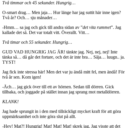
Två timmar och 45 sekunder. Hungrig…
O-smart drag… Men jaja… Hur länge har jag suttit här inne igen?
Två år? Och… sju månader…
-Hmm… sa jag och gick till andra sidan av ”
det vita rummet
”. Jag
kallade det så. Det var totalt vitt. Överallt. Vitt…
Två timar och 55 sekunder. Hungrig…
GUD VAD HUNGRIG JAG ÄR! tänkte jag. Nej, nej, nej! Inte
tänka så… då går det fortare, och det är inte bra… Såja… luugn.. ja.
TYST!
Jag fick inte stressa här! Men det var ju ändå mitt fel, men ändå! För
två år sen. Kom igen!
-Äch… jag gick över till ett av hörnen. Sedan till dörren. Gick
tillbaka, och joggade på stället innan jag sprang mot metalldörren.
KLANK!
Jag hade sprungit in i den med tillräckligt mycket kraft för att göra
uppmärksamhet och inte göra slut på allt.
-Hey! Mat?! Hungrig! Mat! Mat! Mat! skrek jag. Jag visste att det