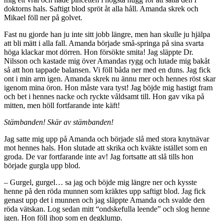
doktorns hals. Saftigt blod spröt åt alla håll. Amanda skrek och
Mikael föll ner på golvet.
Fast nu gjorde han ju inte sitt jobb längre, men han skulle ju hjälpa
att bli mätt i alla fall. Amanda började små-springa på sina svarta
höga klackar mot dörren. Hon försökte smita! Jag släppte Dr.
Nilsson och kastade mig över Amandas rygg och lutade mig bakåt
så att hon tappade balansen. Vi föll båda ner med en duns. Jag fick
ont i min arm igen. Amanda skrek nu ännu mer och hennes röst skar
igenom mina öron. Hon måste vara tyst! Jag böjde mig hastigt fram
och bet i hennes nacke och ryckte våldsamt till. Hon gav vika på
mitten, men höll fortfarande inte käft!
Stämbanden! Skär av stämbanden!
Jag satte mig upp på Amanda och började slå med stora knytnävar
mot hennes hals. Hon slutade att skrika och kväkte istället som en
groda. De var fortfarande inte av! Jag fortsatte att slå tills hon
började gurgla upp blod.
– Gurgel, gurgel… sa jag och böjde mig längre ner och kysste
henne på den röda munnen som kräktes upp saftigt blod. Jag fick
genast upp det i munnen och jag släppte Amanda och svalde den
röda vätskan. Log sedan mitt “ondskefulla leende” och slog henne
igen. Hon föll ihop som en degklump.