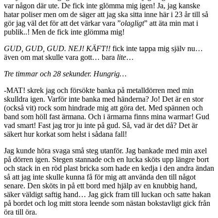
var någon där ute. De fick inte glömma mig igen! Ja, jag kanske
hatar poliser men om de säger att jag ska sitta inne här i 23 år till så
gör jag väl det för att det värkar vara ”
olagligt
” att äta min mat i
publik..! Men de fick inte glömma mig!
GUD, GUD, GUD. NEJ! KÄFT!!
fick inte tappa mig själv nu…
även om mat skulle vara gott… bara
lite
…
Tre timmar och 28 sekunder. Hungrig…
-MAT! skrek jag och försökte banka på metalldörren med min
skulldra igen. Varför inte banka med händerna? Jo! Det är en stor
(också vit) rock som hindrade mig att göra det. Med spännen och
band som höll fast ärmana. Och i ärmarna finns mina warmar! Gud
vad smart! Fast jag tror ju inte på gud. Så, vad är det då? Det är
säkert hur korkat som helst i sådana fall!
Jag kunde höra svaga små steg utanför. Jag bankade med min axel
på dörren igen. Stegen stannade och en lucka sköts upp längre bort
och stack in en röd plast bricka som hade en kedja i den andra ändan
så att jag inte skulle kunna få för mig att använda den till något
senare. Den sköts in på ett bord med hjälp av en knubbig hand,
säker väldigt saftig hand… Jag gick fram till luckan och satte hakan
på bordet och log mitt stora leende som nästan bokstavligt gick från
öra till öra.