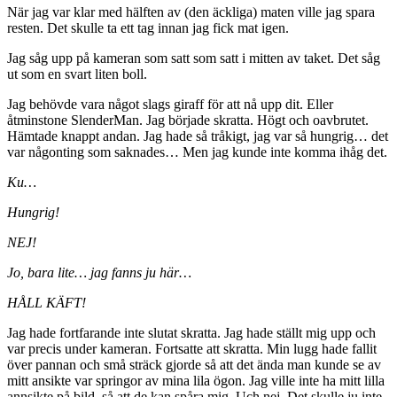
När jag var klar med hälften av (den äckliga) maten ville jag spara
resten. Det skulle ta ett tag innan jag fick mat igen.
Jag såg upp på kameran som satt som satt i mitten av taket. Det såg
ut som en svart liten boll.
Jag behövde vara något slags giraff för att nå upp dit. Eller
åtminstone SlenderMan. Jag började skratta. Högt och oavbrutet.
Hämtade knappt andan. Jag hade så tråkigt, jag var så hungrig… det
var någonting som saknades… Men jag kunde inte komma ihåg det.
Ku…
Hungrig!
NEJ!
Jo, bara lite… jag fanns ju här…
HÅLL KÄFT!
Jag hade fortfarande inte slutat skratta. Jag hade ställt mig upp och
var precis under kameran. Fortsatte att skratta. Min lugg hade fallit
över pannan och små sträck gjorde så att det ända man kunde se av
mitt ansikte var springor av mina lila ögon. Jag ville inte ha mitt lilla
annsikte på bild, så att de kan spåra mig. Uch nej. Det skulle ju inte