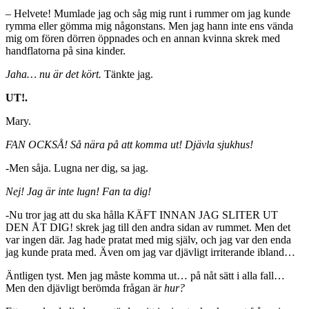
– Helvete! Mumlade jag och såg mig runt i rummer om jag kunde
rymma eller gömma mig någonstans. Men jag hann inte ens vända
mig om fören dörren öppnades och en annan kvinna skrek med
handflatorna på sina kinder.
Jaha… nu är det kört.
Tänkte jag.
UT!.
Mary.
FAN OCKSÅ! Så nära på att komma ut! Djävla sjukhus!
-Men såja. Lugna ner dig, sa jag.
Nej! Jag är inte lugn! Fan ta dig!
-Nu tror jag att du ska hålla KÄFT INNAN JAG SLITER UT
DEN ÅT DIG! skrek jag till den andra sidan av rummet. Men det
var ingen där. Jag hade pratat med mig själv, och jag var den enda
jag kunde prata med. Även om jag var djävligt irriterande ibland…
Äntligen tyst. Men jag måste komma ut… på nåt sätt i alla fall…
Men den djävligt berömda frågan är
hur?