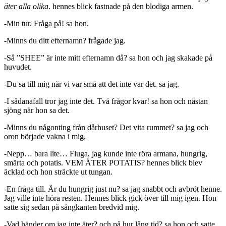
äter alla olika
. hennes blick fastnade på den blodiga armen.
-Min tur. Fråga på! sa hon.
-Minns du ditt efternamn? frågade jag.
-Så ”SHEE” är inte mitt efternamn då? sa hon och jag skakade på
huvudet.
-Du sa till mig när vi var små att det inte var det. sa jag.
-I sådanafall tror jag inte det. Två frågor kvar! sa hon och nästan
sjöng när hon sa det.
-Minns du någonting från dårhuset? Det vita rummet? sa jag och
oron började vakna i mig.
-Nepp… bara lite… Fluga, jag kunde inte röra armana, hungrig,
smärta och potatis. VEM ÄTER POTATIS? hennes blick blev
äcklad och hon sträckte ut tungan.
-En fråga till. Är du hungrig just nu? sa jag snabbt och avbröt henne.
Jag ville inte höra resten. Hennes blick gick över till mig igen. Hon
satte sig sedan på sängkanten bredvid mig.
-Vad händer om jag inte äter? och på hur lång tid? sa hon och satte