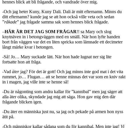
hennes blick att bli frågande, och vandrade över mig.
-Och jag heter Kuny, Kuny Dali. Dali är mitt efternamn. Minns du
ditt efternamn? kunde jag se att hon också ville veta och sedan
”
råkade
” jag frågade samma sak som hennes blick frågade.
–
HÄR ÄR DET JAG SOM FRÅGAR
!! sa Mary och slog
knytnäven in i betongväggen med en smäll. När hon lyfte handen
bort från väggen var det en liten spricka som lämnade ett decimeter
långt märke kvar i betongen.
-Så! Jo… Mary suckade lätt. När hon hade lugnat ner sig lite
fortsatte hon att fråga.
-Vad
äter
jag? För det är gott! Och jag minns inte god mat i det vita
rummet, jo… Flugan… att se henne minnas det var som en kniv rakt
in i magen, jag ville inte se henne så!
-Du är någonting som andra kallar för ”kannibal” men jag säger att
alla äter olika, skyndade jag mig att säga. Hon gav mig den där
frågande blicken igen.
-Du äter en människa just nu, sa jag och pekade på armen hon nyss
ätit på.
-Och människor kallar sådana som du för kannibal. Men inte jag!
Vi