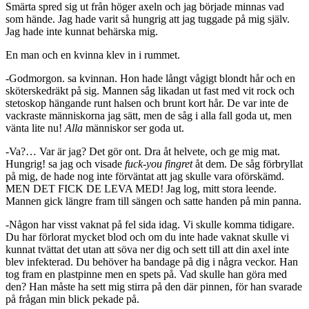
Smärta spred sig ut från höger axeln och jag började minnas vad
som hände. Jag hade varit så hungrig att jag tuggade på mig själv.
Jag hade inte kunnat behärska mig.
En man och en kvinna klev in i rummet.
-Godmorgon. sa kvinnan. Hon hade långt vågigt blondt hår och en
sköterskedräkt på sig. Mannen såg likadan ut fast med vit rock och
stetoskop hängande runt halsen och brunt kort hår. De var inte de
vackraste människorna jag sätt, men de såg i alla fall goda ut, men
vänta lite nu!
Alla
människor ser goda ut.
-Va?… Var är jag? Det gör ont. Dra åt helvete, och ge mig mat.
Hungrig! sa jag och visade
fuck-you
fingret
åt dem. De såg förbryllat
på mig, de hade nog inte förväntat att jag skulle vara oförskämd.
MEN DET FICK DE LEVA MED! Jag log, mitt stora leende.
Mannen gick längre fram till sängen och satte handen på min panna.
-Någon har visst vaknat på fel sida idag. Vi skulle komma tidigare.
Du har förlorat mycket blod och om du inte hade vaknat skulle vi
kunnat tvättat det utan att söva ner dig och sett till att din axel inte
blev infekterad. Du behöver ha bandage på dig i några veckor. Han
tog fram en plastpinne men en spets på. Vad skulle han göra med
den? Han måste ha sett mig stirra på den där pinnen, för han svarade
på frågan min blick pekade på.