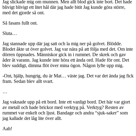
Jag slickade mig om munnen. Men allt blod gick inte bort. Det hade
blivigt blivigt ett litet hål där jag hade bitit Jag kunde göra större,
med det gjorde så ont.
Så fasans fullt ont.
Sluta…
Jag stannade upp där jag satt och la mig ner på golvet. Blödde.
Blodet åkte ut över golvet. Jag var nära på att följa med det. Om inte
dörren öppnades. Människor gick in i rummet. De skrek och gav
åder åt varann. Jag kunde inte höra ett ända ord. Hade för ont. Det
blev suddigt, dimma flöt över mina ögon. Någon lyfte upp mig.
-Ont, hjälp, hungrig, du är Mat… väste jag. Det var det ända jag fick
fram. Sedan blev allt svart.
…
Jag vaknade upp på ett bord. Inte ett vanligt bord. Det här var gjort
av metall och hade brickor med verktyg på. Verktyg? Resten av
rummet var enkelt och ljust. Bandage och andra “sjuk-saker” som
jag kallade det låg lite över allt.
Aah!