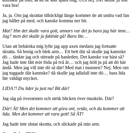
vara bra!
Ja, ja. Om jag skrattar tillräckligt länge kommer de att undra vad fan
jag håller på med, och kanske komma ner hit.
Mat? Hm det skulle vara gott, annars var det ju bara jag här inne…
Jag? men det skulle ju faktiskt gå! Bara lite…
Utan att behärska mig lyfte jag upp axen medans jag fortsatte
skratta. Så benig och blek arm… Ett bett där så skulle jag kannske
dö… tänkte jag och stirrade på hanleden. Det kanske var bäst så?
Jag hade inte fått
min
föda på två år… och jag höll ju på att dö här
ändå. Men jag vill inte dö så där! Med mat i munnen? Nej. Men om
jag tuggade där kannske? då skulle jag iallafall inte dö… bara lida
lite väldigt mycket.
LIDA?! Du lider ju just nu! Bit där!
Jag såg på överarmen och strök blicken över muskeln. Där?
Där! Ät! Men det kommer att göra ont, svida, och du kommer att
lida. Men det kommer att vara gott! Så ÄT!
Jag hade inte slutat skratta, och slickade på min arm.