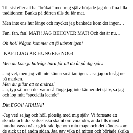
Till sist efter att ha “bråkat” med mig själv började jag den fina lilla
traditionen: Banka på dörren tills du får mat.
Men inte ens hur länge och mycket jag bankade kom det ingen…
Fan, fan, fan! MAT!! JAG BEHÖVER MAT! Och det är nu…
Oh-ho!! Någon kommer att få utbrott igen!
-KÄFT! JAG ÄR HUNGRIG NOG!
Men du kom ju halvägs bara för att du åt på dig själv.
-Jag vet, men jag vill inte känna smärtan igen… sa jag och såg ner
på marken.
Men du gillar att se andras!
-Ja, typ så! men det varar så länge jag inte känner det själv, sa jag
och log mitt “speciella leende”.
Ditt EGO!! AHAHA!!
-Jag vet! sa jag och höll plötslig med mig själv. Vi fortsatte att
skämta och dra sarkastiska skämt om varandra, ända tills minst
hundra vassa nålar gick rakt igenom min mage och det kändes som
de gick ut på andra sidan. Jag gav vika på mitten och började skrika