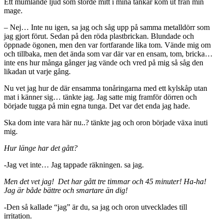
Ett mumlande ljud som störde mitt i mina tankar kom ut från min
mage.
– Nej… Inte nu igen, sa jag och såg upp på samma metalldörr som
jag gjort förut. Sedan på den röda plastbrickan. Blundade och
öppnade ögonen, men den var fortfarande lika tom. Vände mig om
och tillbaka, men det ända som var där var en ensam, tom, bricka…
inte ens hur många gånger jag vände och vred på mig så såg den
likadan ut varje gång.
Nu vet jag hur de där ensamma tonåringarna med ett kylskåp utan
mat i känner sig… tänkte jag. Jag satte mig framför dörren och
började tugga på min egna tunga. Det var det enda jag hade.
Ska dom inte vara här nu..? tänkte jag och oron började växa inuti
mig.
Hur länge har det gått?
-Jag vet inte… Jag tappade räkningen. sa jag.
Men det vet jag! Det har gått tre timmar och 45 minuter! Ha-ha!
Jag är både bättre och smartare än dig!
-Den så kallade “jag” är du, sa jag och oron utvecklades till
irritation.