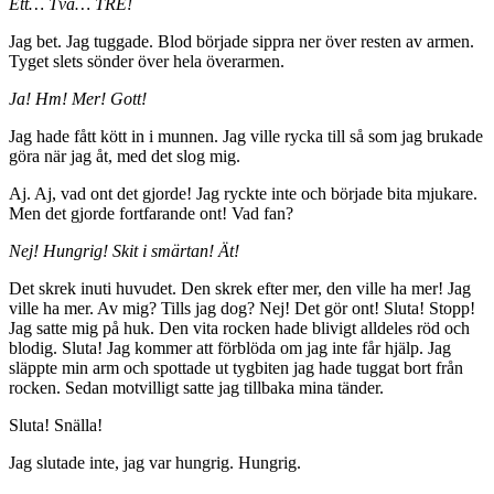
Ett… Två… TRE!
Jag bet. Jag tuggade. Blod började sippra ner över resten av armen.
Tyget slets sönder över hela överarmen.
Ja! Hm! Mer! Gott!
Jag hade fått kött in i munnen. Jag ville rycka till så som jag brukade
göra när jag åt, med det slog mig.
Aj. Aj, vad ont det gjorde! Jag ryckte inte och började bita mjukare.
Men det gjorde fortfarande ont! Vad fan?
Nej! Hungrig! Skit i smärtan! Ät!
Det skrek inuti huvudet. Den skrek efter mer, den ville ha mer! Jag
ville ha mer. Av mig? Tills jag dog? Nej! Det gör ont! Sluta! Stopp!
Jag satte mig på huk. Den vita rocken hade blivigt alldeles röd och
blodig. Sluta! Jag kommer att förblöda om jag inte får hjälp. Jag
släppte min arm och spottade ut tygbiten jag hade tuggat bort från
rocken. Sedan motvilligt satte jag tillbaka mina tänder.
Sluta! Snälla!
Jag slutade inte, jag var hungrig. Hungrig.