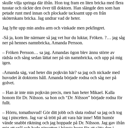
skulle vilja springa där ifrån. Hon tog fram en liten bricka med flera
tusstar och räckte den över till doktorn. Han slängde den som han
petade runt med innan och plockade tacksamt upp en från
sköterskans bricka. Jag undrar vad de heter.
Jag lyfte upp min andra arm och vinkade men pekfingret.
-Så ja, kom lite närmare så jag vet hur du luktar, Fröken. ?… jag såg
ner på hennes namnbricka, Amanda Persson.
– Fröken Persson… sa jag. Amandas ögon blev ännu större av
rädsla och sång sedan lättat ner på sin namnbricka, och upp på mig
igen.
-Amanda säg, vad heter din pojkvän här? sa jag och nickade med
huvudet åt doktorns håll. Amanda började rodna och såg ner på
golvet.
– Han är inte min pojkvän precis, men han heter Mikael. Kalla
honom för Dr. Nilsson. sa hon och “
Dr. Nilsson
” började rodna för
fullt.
– Hörru, tomathuvud! Gör ditt jobb och sluta rodna! sa jag och tog
tag i pincetten. Jag var så trött på att vara här inne! Mitt humör
vände snabbt riktning och jag hoppade på Dr. Nilsson. Jag gav ifrån
mig ett vrål och hade pincetten i högsta hugg för att sätta den i