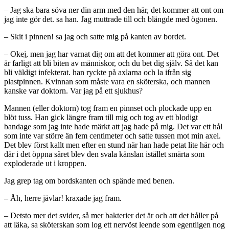
– Jag ska bara söva ner din arm med den här, det kommer att ont om
jag inte gör det. sa han. Jag muttrade till och blängde med ögonen.
– Skit i pinnen! sa jag och satte mig på kanten av bordet.
– Okej, men jag har varnat dig om att det kommer att göra ont. Det
är farligt att bli biten av människor, och du bet dig själv. Så det kan
bli väldigt infekterat. han ryckte på axlarna och la ifrån sig
plastpinnen. Kvinnan som måste vara en sköterska, och mannen
kanske var doktorn. Var jag på ett sjukhus?
Mannen (eller doktorn) tog fram en pinnset och plockade upp en
blöt tuss. Han gick längre fram till mig och tog av ett blodigt
bandage som jag inte hade märkt att jag hade på mig. Det var ett hål
som inte var större än fem centimeter och satte tussen mot min axel.
Det blev först kallt men efter en stund när han hade petat lite här och
där i det öppna såret blev den svala känslan istället smärta som
exploderade ut i kroppen.
Jag grep tag om bordskanten och spände med benen.
– Åh, herre jävlar! kraxade jag fram.
– Detsto mer det svider, så mer bakterier det är och att det håller på
att läka, sa sköterskan som log ett nervöst leende som egentligen nog