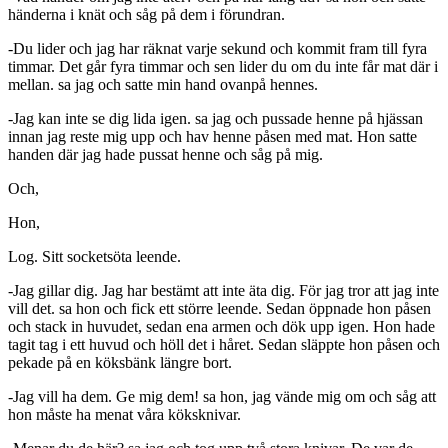
händerna i knät och såg på dem i förundran.
-Du lider och jag har räknat varje sekund och kommit fram till fyra
timmar. Det går fyra timmar och sen lider du om du inte får mat där i
mellan. sa jag och satte min hand ovanpå hennes.
-Jag kan inte se dig lida igen. sa jag och pussade henne på hjässan
innan jag reste mig upp och hav henne påsen med mat. Hon satte
handen där jag hade pussat henne och såg på mig.
Och,
Hon,
Log. Sitt socketsöta leende.
-Jag gillar dig. Jag har bestämt att inte äta dig. För jag tror att jag inte
vill det. sa hon och fick ett större leende. Sedan öppnade hon påsen
och stack in huvudet, sedan ena armen och dök upp igen. Hon hade
tagit tag i ett huvud och höll det i håret. Sedan släppte hon påsen och
pekade på en köksbänk längre bort.
-Jag vill ha dem. Ge mig dem! sa hon, jag vände mig om och såg att
hon måste ha menat våra köksknivar.