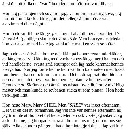
är skönt att kalla det ”vårt” hem igen, nu när hon var tillbaks.
Hon låg på sängen och sov, tror jag… hon brukar aldrig sova, jag
tror att hon faktiskt aldrig gjort det heller, så hon måste vara
avsvimmad eller något…
Hon hade suttit inne länge,
för
länge. I allafall mer än vanligt. I 3
långa år! Egentligen skulle det vara 25 år. Men hon rymde. Medan
hon var avsvimmad hade jag samlat lite mat i en svart soppåse.
Jag hade också tvättat henne och klätt på henne: rena underkläder,
en långärmad vit klänning med vacker spets längst ner i kanten och
vid handlederna, svarta små strumpor och jag hade kammat hennes
toviga hår. När jag förde henne hem var hon bara naken med trasor
runt benen, halsen och runt armarna. Det hade sipprat blod lite här
och där, men det mesta var inte hennes, utan av hennes offer.
Hennes
mat.
Skråmor och ärr fanns nästan överallt, hon var väldigt
mager och man kunde se revbenen sticka ut som pinnar. Hon hade
verkligen lidit.
Hon hette Mary, Mary SHEE. Men ”
SHEE
” var inget efternamn.
Det var en del av förnamnet. Jag vet inte var hennes efternamn är,
jag tror inte att hon vet det heller. Men en sak visste jag säkert. Jag
älskar henne, jag hoppades bara att hon minns mig, och minns sig
själv. Alla de andra gångerna hade hon inte gjort det… Jag vet inte