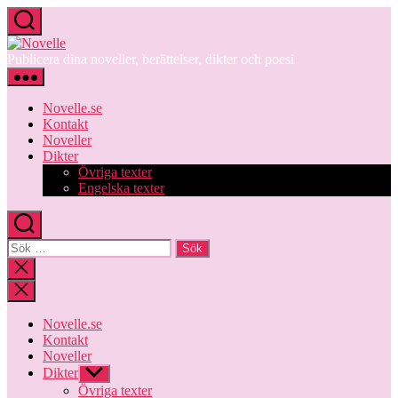
Hoppa
till
Novelle
innehåll
Publicera dina noveller, berättelser, dikter och poesi
Novelle.se
Kontakt
Noveller
Dikter
Övriga texter
Engelska texter
Sök
efter:
Stäng
sökningen
Novelle.se
Kontakt
Noveller
Dikter
Visa
undermeny
Övriga texter