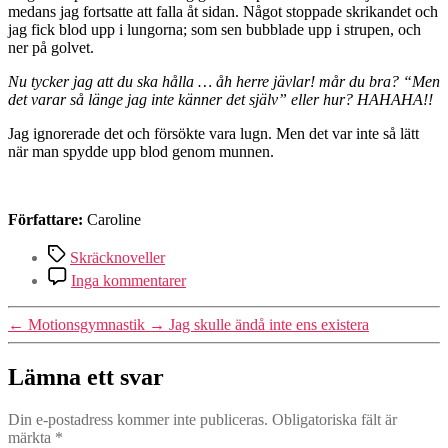
medans jag fortsatte att falla åt sidan. Något stoppade skrikandet och
jag fick blod upp i lungorna; som sen bubblade upp i strupen, och
ner på golvet.
Nu tycker jag att du ska hålla … åh herre jävlar! mår du bra? “Men
det varar så länge jag inte känner det själv” eller hur? HAHAHA!!
Jag ignorerade det och försökte vara lugn. Men det var inte så lätt
när man spydde upp blod genom munnen.
Författare:
Caroline
Etiketter
Skräcknoveller
till
Inga kommentarer
Vi
Äter
←
Motionsgymnastik
→
Jag skulle ändå inte ens existera
Alla
Olika
Lämna ett svar
Din e-postadress kommer inte publiceras.
Obligatoriska fält är
märkta
*