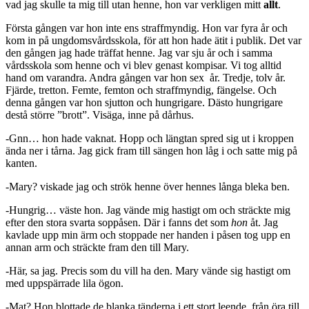
vad jag skulle ta mig till utan henne, hon var verkligen mitt
allt
.
Första gången var hon inte ens straffmyndig. Hon var fyra år och
kom in på ungdomsvårdsskola, för att hon hade ätit i publik. Det var
den gången jag hade träffat henne. Jag var sju år och i samma
vårdsskola som henne och vi blev genast kompisar. Vi tog alltid
hand om varandra. Andra gången var hon sex år. Tredje, tolv år.
Fjärde, tretton. Femte, femton och straffmyndig, fängelse. Och
denna gången var hon sjutton och hungrigare. Dästo hungrigare
destå större ”brott”. Visäga, inne på dårhus.
-Gnn… hon hade vaknat. Hopp och längtan spred sig ut i kroppen
ända ner i tårna. Jag gick fram till sängen hon låg i och satte mig på
kanten.
-Mary? viskade jag och strök henne över hennes långa bleka ben.
-Hungrig… väste hon. Jag vände mig hastigt om och sträckte mig
efter den stora svarta soppåsen. Där i fanns det som
hon
åt. Jag
kavlade upp min ärm och stoppade ner handen i påsen tog upp en
annan arm och sträckte fram den till Mary.
-Här, sa jag. Precis som du vill ha den. Mary vände sig hastigt om
med uppspärrade lila ögon.
-Mat? Hon blottade de blanka tänderna i ett stort leende, från öra till