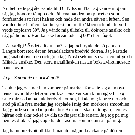
Nu behövde jag återvända till Dr. Nilsson. När jag vände mig om
såg jag honom stå upp och höll ena handen om pincetten som
fortfarande satt fast i halsen och hade den andra näven i luften. Sen
var den inte i luften utan intryckt mot mitt käkben och mitt huvud
vreds explosivt 50°. Jag vände mig tillbaka till doktorns ansikte och
såg på honom. Han kanske förväntade sig 90° eller något.
– Allvarligt? Är det allt du kan? sa jag och rynkade på pannan.
Längre bort stod det en brandsläckare bredvid dörren. Jag kastade
mig snabbt över den och grep tag. Nästa sekund så var den intryckt i
Mikaels ansikte. Den stora metallflaskan nästan bokstavligt mosade
hans huvud.
Ja ja. Smoothie är också gott!
Tänkte jag och när han var nere på marken fortsatte jag att mosa
hans huvud tills det som var kvar bara var som klumpig saft. Jag
satte mig sedan på huk bredvid honom, lutade mig längre ner och
stod på alla fyra medan jag sörplade i mig den mörkrosa smoothien.
Jag gjorde sedan klart jobbet hos Amanda: skar ut tungan, hennes
hjärna och skar också av alla tio fingrar tills senare. Jag tog på mig
hennes dräkt så jag slapp ha de trasorna som redan satt på mig.
Jag hann precis att bli klar innan det någon knackade på dörren.