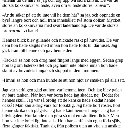
-Menar du de här? sa jag och tog upp två stora knivar. De var de
största köksknivar vi hade, även om vi hade större ”
knivar
”.
-Är du säker på att du inte vill ha dem här? sa jag och öppnade en
byrå längre bort och höll fram innehållet: två stora dolkar. Mycket
större än köksknivarna med svart läderhandtag. De var de största
”
knivarna
” vi hade!
Hennes blick blev gillande och nickade raskt på huvudet. De var
dem hon hade slagits med innan hon hade förts till dårhuset. Jag
gick fram till henne och gav henne dem.
-Tackar! sa hon och drog med fingret längs med eggen. Sedan grep
hon tag om läderskaftet och jag hann inte blinka innan hon hade
skurit av huvudets tunga och stoppat in den i munnen.
-Hmm! sa hon och man kunde se att hon njöt av smaken på alla sätt.
Jag var verkligen glad att hon var hemma igen. Och jag blev galen
av bara tanken. När hon var borta hade jag skadat, nej. Dödat för
hennes skull. Jag var så orolig att de kanske hade skadat henne
också! Man kan aldrig vara för försiktig. Jag hade hört röster, hört
henne skrika och plågats. Jag hade känt hennes hunger. Jag hade
blivit galen. Hur kunde man göra så mot en sån liten flicka? Men
hon var inte bräcklig, inte alls. Hon har skaffat sin egna föda själv,
flera gånger faktiskt. Tagit sig från polisen utan att visa sitt ansikte.