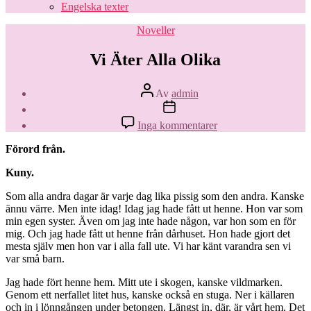
Engelska texter
Kategorier
Noveller
Vi Äter Alla Olika
Inläggsförfattare
Av
admin
Inläggsdatum
till
Inga kommentarer
Vi
Äter
Förord från.
Alla
Olika
Kuny.
Som alla andra dagar är varje dag lika pissig som den andra. Kanske
ännu värre. Men inte idag! Idag jag hade fått ut henne. Hon var som
min egen syster. Även om jag inte hade någon, var hon som en för
mig. Och jag hade fått ut henne från dårhuset. Hon hade gjort det
mesta själv men hon var i alla fall ute. Vi har känt varandra sen vi
var små barn.
Jag hade fört henne hem. Mitt ute i skogen, kanske vildmarken.
Genom ett nerfallet litet hus, kanske också en stuga. Ner i källaren
och in i lönngången under betongen. Längst in, där, är vårt hem. Det