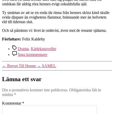
ondskan får aldrig röra hennes evigt oskuldsfulla själ.
Ty smärtan av att se en enda tår rinna från hennes sköra kind skulle
svida djupare än evighetens flammor, brännande mer än helvetets
eld till tidernas slut.
Och så påminns vi: livet är orättvist, även mot de renaste själarna.
Författare:
Felix Kaldeby
Etiketter
Drama
,
Kärleksnoveller
till
Inga kommentarer
Kvinnor
—
←
Brevet Till Henne
→
SAMEL
Naturens
Eviga
Sköna
Lämna ett svar
Underverk
Din e-postadress kommer inte publiceras.
Obligatoriska fält är
märkta
*
Kommentar
*