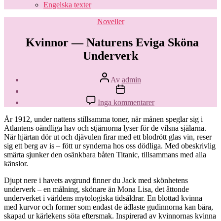
Engelska texter
Kategorier
Noveller
Kvinnor — Naturens Eviga Sköna
Underverk
Inläggsförfattare
Av
admin
Inläggsdatum
till
Inga kommentarer
Kvinnor
—
År 1912, under nattens stillsamma toner, när månen speglar sig i
Naturens
Atlantens oändliga hav och stjärnorna lyser för de vilsna själarna.
Eviga
När hjärtan dör ut och djävulen firar med ett blodrött glas vin, reser
Sköna
sig ett berg av is – fött ur synderna hos oss dödliga. Med obeskrivlig
Underverk
smärta sjunker den osänkbara båten Titanic, tillsammans med alla
känslor.
Djupt nere i havets avgrund finner du Jack med skönhetens
underverk – en målning, skönare än Mona Lisa, det åttonde
underverket i världens mytologiska tidsåldrar. En blottad kvinna
med kurvor och former som endast de ädlaste gudinnorna kan bära,
skapad ur kärlekens söta eftersmak. Inspirerad av kvinnornas kvinna