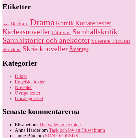
Etiketter
Drama
Komik
Kortare texter
Deckare
Barn
Kärleksnoveller
Samhällskritik
Låttexter
Sannhistorier och anekdoter
Science Fiction
Skräcknoveller
Äventyr
Skrivkurs
Kategorier
Dikter
Engelska texter
Noveller
Övriga texter
Uncategorized
Senaste kommentarerna
Elisabet
om
The valley once mine
Anna Harder
om
Tack och lov att Huset brann
Janne Blue
om
SON OF JESUS