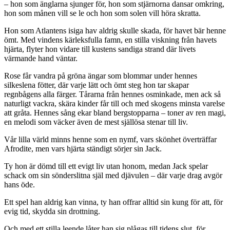
– hon som änglarna sjunger för, hon som stjärnorna dansar omkring,
hon som månen vill se le och hon som solen vill höra skratta.
Hon som Atlantens isiga hav aldrig skulle skada, för havet bär henne
ömt. Med vindens kärleksfulla famn, en stilla viskning från havets
hjärta, flyter hon vidare till kustens sandiga strand där livets
värmande hand väntar.
Rose får vandra på gröna ängar som blommar under hennes
silkeslena fötter, där varje lätt och ömt steg hon tar skapar
regnbågens alla färger. Tårarna från hennes osminkade, men ack så
naturligt vackra, skära kinder får till och med skogens minsta varelse
att gråta. Hennes sång ekar bland bergstopparna – toner av ren magi,
en melodi som väcker även de mest själlösa stenar till liv.
Vår lilla värld minns henne som en nymf, vars skönhet överträffar
Afrodite, men vars hjärta ständigt sörjer sin Jack.
Ty hon är dömd till ett evigt liv utan honom, medan Jack spelar
schack om sin sönderslitna själ med djävulen – där varje drag avgör
hans öde.
Ett spel han aldrig kan vinna, ty han offrar alltid sin kung för att, för
evig tid, skydda sin drottning.
Och med ett stilla leende låter han sig plågas till tidens slut, för