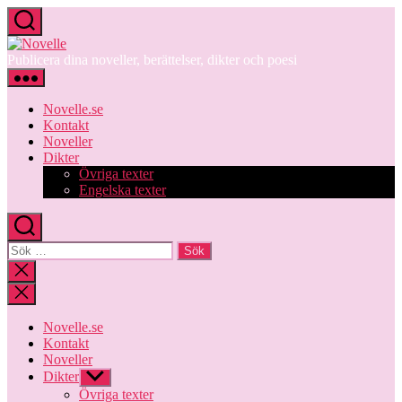
Hoppa
till
Novelle
innehåll
Publicera dina noveller, berättelser, dikter och poesi
Novelle.se
Kontakt
Noveller
Dikter
Övriga texter
Engelska texter
Sök
efter:
Stäng
sökningen
Novelle.se
Kontakt
Noveller
Dikter
Visa
undermeny
Övriga texter