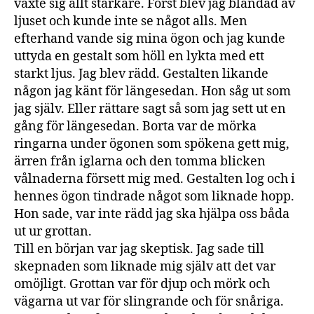
växte sig allt starkare. Först blev jag bländad av
ljuset och kunde inte se något alls. Men
efterhand vande sig mina ögon och jag kunde
uttyda en gestalt som höll en lykta med ett
starkt ljus. Jag blev rädd. Gestalten likande
någon jag känt för längesedan. Hon såg ut som
jag själv. Eller rättare sagt så som jag sett ut en
gång för längesedan. Borta var de mörka
ringarna under ögonen som spökena gett mig,
ärren från iglarna och den tomma blicken
vålnaderna försett mig med. Gestalten log och i
hennes ögon tindrade något som liknade hopp.
Hon sade, var inte rädd jag ska hjälpa oss båda
ut ur grottan.
Till en början var jag skeptisk. Jag sade till
skepnaden som liknade mig själv att det var
omöjligt. Grottan var för djup och mörk och
vägarna ut var för slingrande och för snåriga.