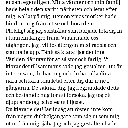
ensam egentligen. Mina vänner och min familj
hade hela tiden varit i närheten och letat efter
mig. Kallat på mig. Demonernas mörker hade
hindrat mig från att se och höra dem.
Plötsligt såg jag solstrålar som började leta sig in
i tunneln längre fram. Vi närmade oss
utgången. Jag fylldes återigen med rädsla och
stannade upp. Tänk så klarar jag det inte.
Världen där utanför är så stor och farlig. Vi
klarar det tillsammans sade Jag-gestalten. Du är
inte ensam, du har mig och du har alla dina
nära och kära som letat efter dig där inne i
gångarna. De saknar dig. Jag begrundade detta
och bestämde mig för att försöka. Jag tog ett
djupt andetag och steg ut i ljuset.
Du klarade det! Jag insåg att rösten inte kom
från någon dubbelgångare som såg ut som mig
utan från mig själv. Jag och Jag-gestalten hade