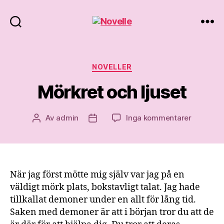
Novelle
Kategorier
NOVELLER
Mörkret och ljuset
till
Av
admin
Inga kommentarer
Inläggsförfattare
Inläggsdatum
Mörkret
och
ljuset
När jag först mötte mig själv var jag på en
väldigt mörk plats, bokstavligt talat. Jag hade
tillkallat demoner under en allt för lång tid.
Saken med demoner är att i början tror du att de