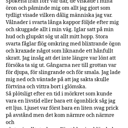
Spökena från förr var där, de viskade i mina
öron och påminde mig om allt jag gjort som
tydligt visade vilken dålig människa jag var.
Vålnader i svarta långa kappor följde efter mig
och skuggade allt i min väg. Iglar satt på min
hud och glupskt sög ut allt mitt hopp. Stora
svarta fåglar flög omkring med blixtrande ögon
och kraxade något som liknande ett hånfullt
skratt. Jag insåg att det inte längre var lönt att
försöka ta sig ut. Gångarna ner till grottan var
för djupa, för slingrande och för smala. Jag lade
mig ned och väntade på att jag sakta skulle
förtvina och vittra bort i glömska.
Så plötsligt efter en tid i mörkret som kunde
vara en livstid eller bara ett ögonblick såg jag
ett ljus. Ljuset var först bara en liten svag prick
på avstånd men det kom närmre och närmre
och