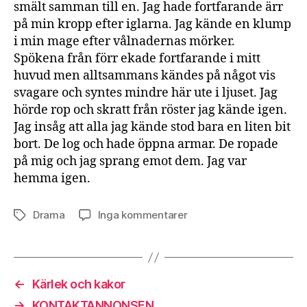
smält samman till en. Jag hade fortfarande ärr
på min kropp efter iglarna. Jag kände en klump
i min mage efter vålnadernas mörker.
Spökena från förr ekade fortfarande i mitt
huvud men alltsammans kändes på något vis
svagare och syntes mindre här ute i ljuset. Jag
hörde rop och skratt från röster jag kände igen.
Jag insåg att alla jag kände stod bara en liten bit
bort. De log och hade öppna armar. De ropade
på mig och jag sprang emot dem. Jag var
hemma igen.
till
Drama
Inga kommentarer
Etiketter
Mörkret
och
ljuset
←
Kärlek och kakor
→
KONTAKTANNONSEN