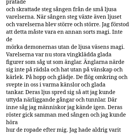
pratade
och skrattade steg sången från de små ljusa
varelserna. När sången steg växte även ljuset
och varelserna blev större och större. Jag förstod
att detta måste vara en annan sorts magi. Inte
de
mörka demonernas utan de ljusa väsens magi.
Varelserna var nu stora vingklädda glada
figurer som såg ut som änglar. Änglarna närde
sig inte på rädsla och hat utan på vänskap och
kärlek. På hopp och glädje. De flög omkring och
svepte in oss i varma känslor och glada
tankar. Deras ljus spred sig så att jag kunde
uttyda närliggande gångar och tunnlar. Där
inne såg jag människor jag kände igen. Deras
röster gick samman med sången och jag kunde
höra
hur de ropade efter mig. Jag hade aldrig varit