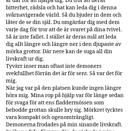
är där för att hjälpa dig. Du tror att deras
bitterhet, rädsla och hat kan leda dig i denna
svårnavigerade värld. Så du bjuder in dem och
låter de se din själ. Du omgärdar dig med dem
varje dag för tror att de är svaret på dina tvivel.
Så är inte fallet. I stället är deras mål att leda
dig allt längre och längre ner i den djupaste av
mörka grottor. Där nere kan de suga all din
livskraft ur dig.
Tyvärr inser man oftast inte demoners
svekfullhet förrän det är för sent. Så var det för
mig.
När jag var på den platsen kunde ingen längre
höra mig. Mina rop på hjälp var för länge sedan
för svaga för att ens fladdermössen som
bebodde grottan skulle bry sig. Mörkret tycktes
vara kompakt och ogenomträngligt.
Demonerna frodades på min sinande livskraft.