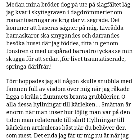
Medan mina bröder dog på ute på slagfältet låg
jag kvar i skyttegraven i dagdrömmerier om
romantiseringar av krig där vi segrade. Det
kommer att baseras sägner på mig. Livrädda
barnaskaror ska smygandes och darrandes
besöka huset där jag föddes, titta in genom
fönstren o med urspårad barnatro tyckas se min
skugga för att sedan ,för livet traumatiserade,
springa därifrån!
Förr hoppades jag att någon skulle snubbla med
famnen full av visdom över mig när jag råkade
ligga o kräla i flummets branta grubblerier. O
alla dessa hyllningar till kärleken… Smärtan är
enorm när man inser hur löjlig man var på den
tiden man relaterade till sånt! Hyllningar till
kärleken artikuleras bäst när du behöver den
som mest. Det enda jag får ur mig nu är när jag