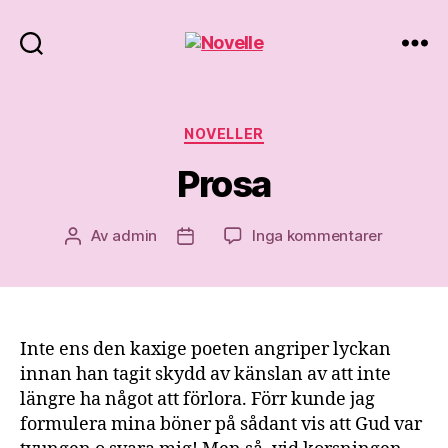
Novelle
Kategorier
NOVELLER
Prosa
till
Av
admin
Inga kommentarer
Inläggsförfattare
Inläggsdatum
Prosa
Inte ens den kaxige poeten angriper lyckan
innan han tagit skydd av känslan av att inte
längre ha något att förlora. Förr kunde jag
formulera mina böner på sådant vis att Gud var