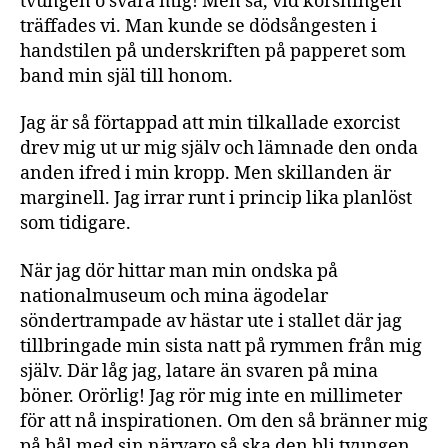
tvungen o svara mig! Men så, vid korsningen
träffades vi. Man kunde se dödsångesten i
handstilen på underskriften på papperet som
band min själ till honom.
Jag är så förtappad att min tilkallade exorcist
drev mig ut ur mig själv och lämnade den onda
anden ifred i min kropp. Men skillanden är
marginell. Jag irrar runt i princip lika planlöst
som tidigare.
När jag dör hittar man min ondska på
nationalmuseum och mina ägodelar
söndertrampade av hästar ute i stallet där jag
tillbringade min sista natt på rymmen från mig
själv. Där låg jag, latare än svaren på mina
böner. Orörlig! Jag rör mig inte en millimeter
för att nå inspirationen. Om den så bränner mig
på bål med sin närvaro så ska den bli tvungen