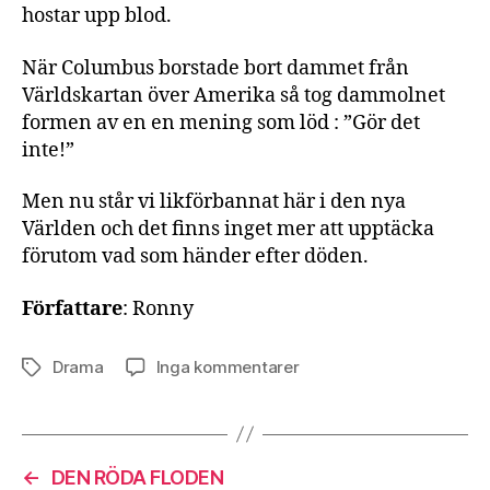
hostar upp blod.
När Columbus borstade bort dammet från
Världskartan över Amerika så tog dammolnet
formen av en en mening som löd : ”Gör det
inte!”
Men nu står vi likförbannat här i den nya
Världen och det finns inget mer att upptäcka
förutom vad som händer efter döden.
Författare
: Ronny
till
Drama
Inga kommentarer
Etiketter
Prosa
←
DEN RÖDA FLODEN