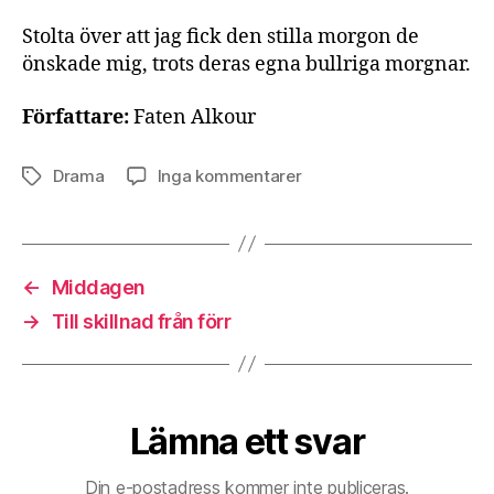
Stolta över att jag fick den stilla morgon de
önskade mig, trots deras egna bullriga morgnar.
Författare:
Faten Alkour
till
Drama
Inga kommentarer
Etiketter
Det
är
dags
←
Middagen
→
Till skillnad från förr
Lämna ett svar
Din e-postadress kommer inte publiceras.