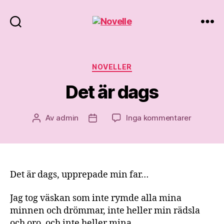
Novelle
Kategorier
NOVELLER
Det är dags
till
Av
admin
Inga kommentarer
Inläggsförfattare
Inläggsdatum
Det
är
dags
Det är dags, upprepade min far…
Jag tog väskan som inte rymde alla mina
minnen och drömmar, inte heller min rädsla
och oro, och inte heller mina