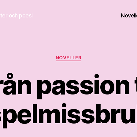
kter och poesi
Novell
Kategorier
NOVELLER
ån passion t
spelmissbru