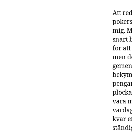
Att re
pokers
mig. M
snart 
för att
men de
gemens
bekymm
pengar
plocka
vara m
vardag
kvar e
ständi