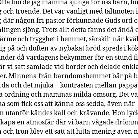
Ofta hörde jag mamma sjunga för oss barn, h
g och troende. Det var vanligt med tältmöten 
r, där någon fri pastor förkunnade Guds ord 
lingen sjöng. Trots allt detta fanns det ändå 
värme och trygghet i hemmet, särskilt när kvä
ig på och doften av nybakat bröd spreds i kök
under då vardagens bekymmer för en stund f
när vi satt samlade vid bordet och delade enkl
der. Minnena från barndomshemmet bär på 
rda och det mjuka – kontrasten mellan pappa
a ordning och mammas milda omsorg. Det va
som fick oss att känna oss sedda, även när
n utanför kändes kall och krävande. Hon lyc
 skapa en atmosfär där vi barn vågade drömm
 och tron blev ett sätt att hitta mening även 