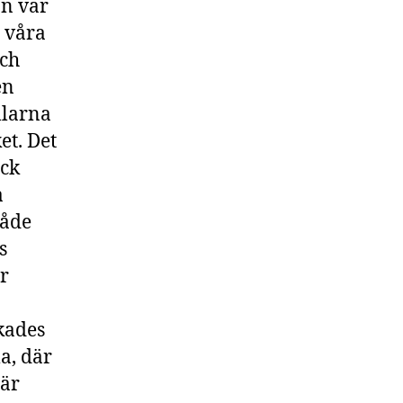
on var
i våra
och
en
llarna
et. Det
ick
a
både
s
r
kades
a, där
när