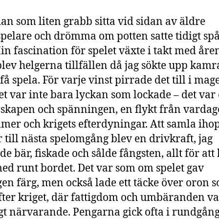
dan som liten grabb sitta vid sidan av äldre
pelare och drömma om potten satte tidigt spå
in fascination för spelet växte i takt med åre
blev helgerna tillfällen då jag sökte upp kamr
 få spela. För varje vinst pirrade det till i mag
t var inte bara lyckan som lockade – det var
kapen och spänningen, en flykt från vardag
er och krigets efterdyningar. Att samla iho
 till nästa spelomgång blev en drivkraft, jag
de bär, fiskade och sålde fångsten, allt för at
ed runt bordet. Det var som om spelet gav
en färg, men också lade ett täcke över oron 
fter kriget, där fattigdom och umbäranden va
gt närvarande. Pengarna gick ofta i rundgån