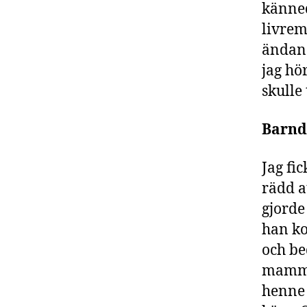
känned
livrem
ändan.
jag hö
skulle
Barn
Jag fi
rädd a
gjorde
han ko
och be
mamma 
henne 