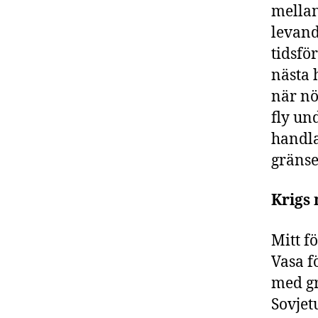
mellan
levand
tidsför
nästa 
när nö
fly un
handla
gränse
Krigs
Mitt f
Vasa f
med gr
Sovjet