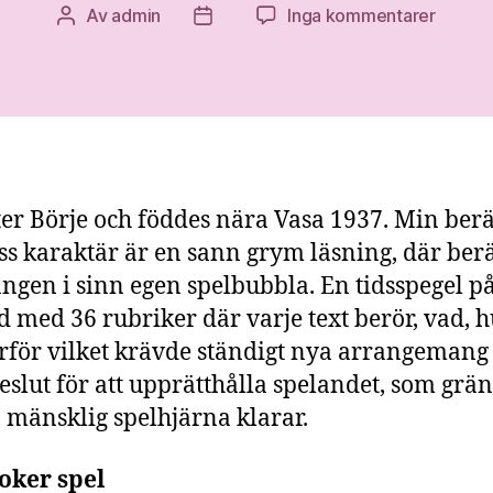
till
Av
admin
Inga kommentarer
Inläggsförfattare
Inläggsdatum
Från
passio
till
spelmi
ter Börje och föddes nära Vasa 1937. Min berä
ss karaktär är en sann grym läsning, där ber
ången i sinn egen spelbubbla. En tidsspegel p
d med 36 rubriker där varje text berör, vad, hu
rför vilket krävde ständigt nya arrangemang
beslut för att upprätthålla spelandet, som gräns
 mänsklig spelhjärna klarar.
oker spel