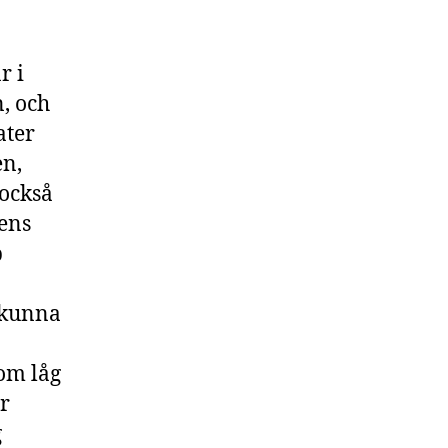
r i
n, och
ater
en,
 också
ens
p
t kunna
som låg
r
g