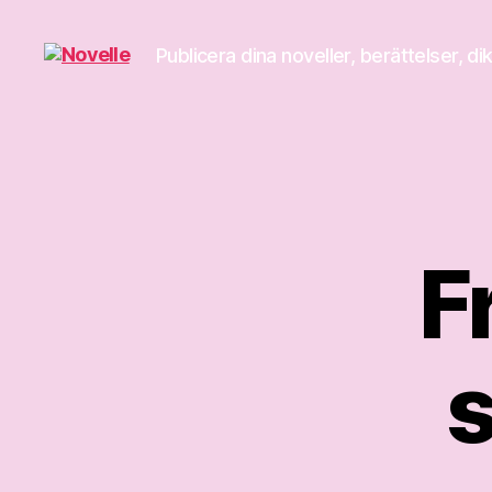
Publicera dina noveller, berättelser, di
Novelle
Fr