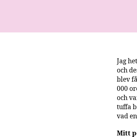
Jag he
och de
blev f
000 or
och va
tuffa 
vad en
Mitt p