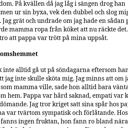
om. På kvällen då jag låg i sängen drog han
men ur sin byxa, vek den dubbel och slog mig
 Jag grät och undrade om jag hade en sådan 
rde mamma ropa från köket att nu räckte det.
 tro att pappa var trött på mina uppsåt.
domshemmet
ck inte alltid gå ut på söndagarna eftersom ha
tt jag inte skulle sköta mig. Jag minns att om j
 som mamma ville, sade hon alltid bara vänta 
m hem. Pappa var hård saknad, empati var k
dömande. Jag tror kriget satt sina spår hos p
var tvärtom sympatisk och förlåtande. Hos
fanns ingen fruktan, hon fann ro bland nära