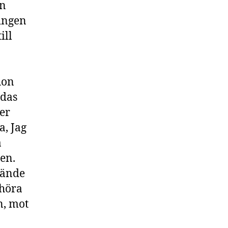
ån
ingen
ill
hon
ndas
er
a, Jag
a
en.
hände
 höra
n, mot