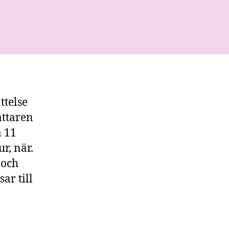
n
ssbruk
ttelse
ättaren
å 11
r, när.
 och
ar till