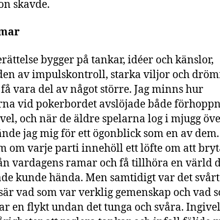
ron skavde.
mar
rättelse bygger på tankar, idéer och känslor,
en av impulskontroll, starka viljor och drö
 få vara del av något större. Jag minns hur
rna vid pokerbordet avslöjade både förhopp
ivel, och när de äldre spelarna log i mjugg öve
ände jag mig för ett ögonblick som en av dem.
m om varje parti innehöll ett löfte om att bryt
rån vardagens ramar och få tillhöra en värld 
de kunde hända. Men samtidigt var det svårt 
isär vad som var verklig gemenskap och vad 
ar en flykt undan det tunga och svåra. Ingive