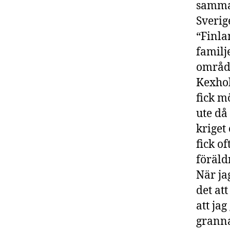
samman
Sverig
“Finla
familj
område
Kexhol
fick m
ute då
kriget
fick o
föräld
När ja
det att
att ja
granna