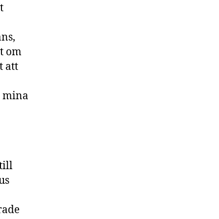
t
ans,
et om
 att
å mina
ill
us
rade