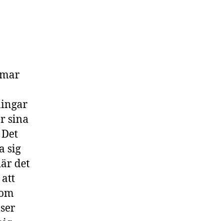
mmar
ningar
r sina
 Det
a sig
där det
att
som
lser