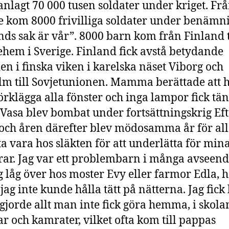
lagt 70 000 tusen soldater under kriget. Fr
e kom 8000 frivilliga soldater under benämn
nds sak är vår”. 8000 barn kom från Finland t
ehem i Sverige. Finland fick avstå betydande
n i finska viken i karelska näset Viborg och
m till Sovjetunionen. Mamma berättade att 
örklägga alla fönster och inga lampor fick tä
 Vasa blev bombat under fortsättningskrig Eft
 och åren därefter blev mödosamma år för all
fta vara hos släkten för att underlätta för min
rar. Jag var ett problembarn i många avseend
g låg över hos moster Evy eller farmor Edla, 
 jag inte kunde hålla tätt på nätterna. Jag fick
g gjorde allt man inte fick göra hemma, i skola
r och kamrater, vilket ofta kom till pappas