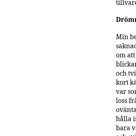
tillva
Dröm
Min be
saknad
om att
blicka
och tv
kort k
var so
loss f
ovänta
hålla 
bara v