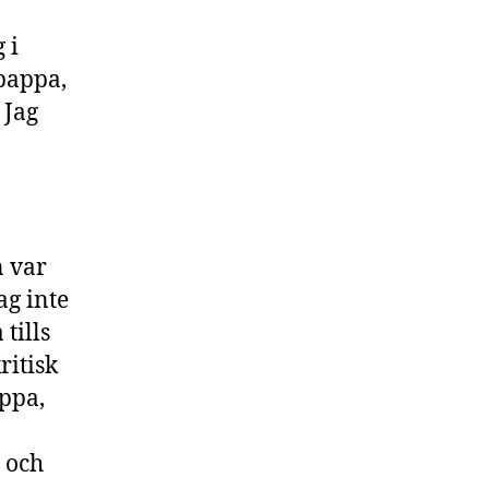
 i
pappa,
 Jag
n var
ag inte
tills
ritisk
appa,
 och