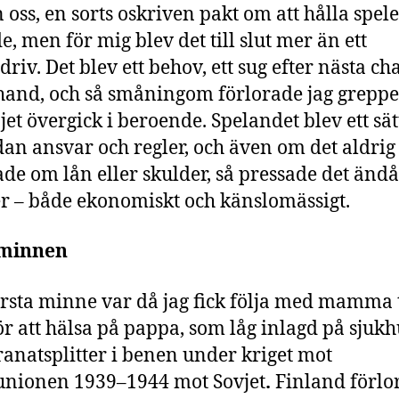
 oss, en sorts oskriven pakt om att hålla spele
e, men för mig blev det till slut mer än ett
driv. Det blev ett behov, ett sug efter nästa ch
hand, och så småningom förlorade jag grepp
jet övergick i beroende. Spelandet blev ett sätt
dan ansvar och regler, och även om det aldrig
de om lån eller skulder, så pressade det änd
r – både ekonomiskt och känslomässigt.
 minnen
örsta minne var då jag fick följa med mamma t
ör att hälsa på pappa, som låg inlagd på sjukh
anatsplitter i benen under kriget mot
unionen 1939–1944 mot Sovjet
.
Finland förlo