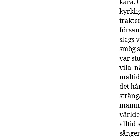
kära. 
kyrkli
trakte
försam
slags 
smög s
var st
vila, 
målti
det hå
sträng
mamma 
världe
alltid
sången